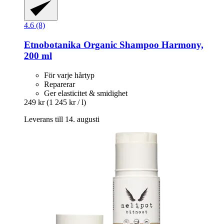
4.6 (8)
Etnobotanika
Organic Shampoo Harmony,
200 ml
För varje hårtyp
Reparerar
Ger elasticitet & smidighet
249 kr
(1 245 kr / l)
Leverans till 14. augusti