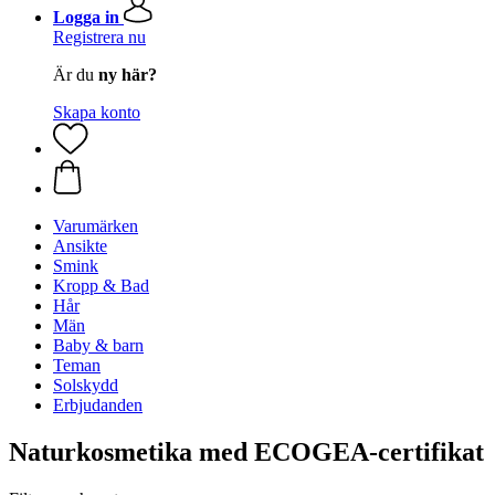
Logga in
Registrera nu
Är du
ny här?
Skapa konto
Varumärken
Ansikte
Smink
Kropp & Bad
Hår
Män
Baby & barn
Teman
Solskydd
Erbjudanden
Naturkosmetika med ECOGEA-certifikat