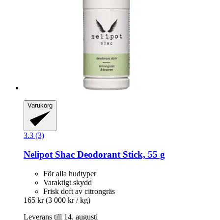
Varukorg
3.3 (3)
Nelipot
Shac Deodorant Stick, 55 g
För alla hudtyper
Varaktigt skydd
Frisk doft av citrongräs
165 kr
(3 000 kr / kg)
Leverans till 14. augusti