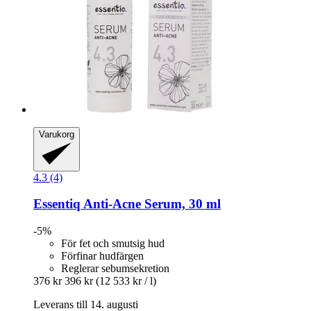
Varukorg
4.3 (4)
Essentiq
Anti-​Acne Serum, 30 ml
-5%
För fet och smutsig hud
Förfinar hudfärgen
Reglerar sebumsekretion
376 kr
396 kr
(12 533 kr / l)
Leverans till 14. augusti