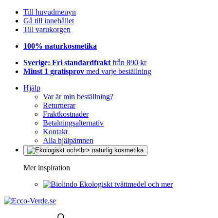
Till huvudmenyn
Gå till innehållet
Till varukorgen
100% naturkosmetika
Sverige: Fri standardfrakt
från 890 kr
Minst 1 gratisprov
med varje beställning
Hjälp
Var är min beställning?
Returnerar
Fraktkostnader
Betalningsalternativ
Kontakt
Alla hjälpämnen
Mer inspiration
Ekologiskt tvättmedel och mer