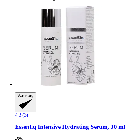
Varukorg
4.3 (3)
Essentiq
Intensive Hydrating Serum, 30 ml
-5%