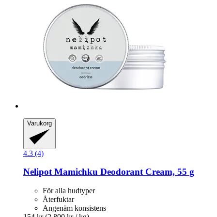
Varukorg
4.3 (4)
Nelipot
Mamichku Deodorant Cream, 55 g
För alla hudtyper
Återfuktar
Angenäm konsistens
154 kr
(2 800 kr / kg)