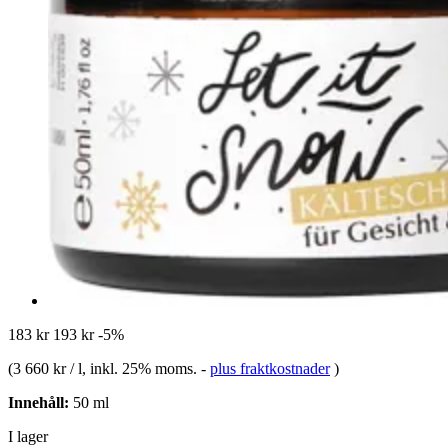
183 kr
193 kr
-5%
(
3 660 kr / l
, inkl. 25% moms.
-
plus fraktkostnader
)
Innehåll:
50 ml
I lager