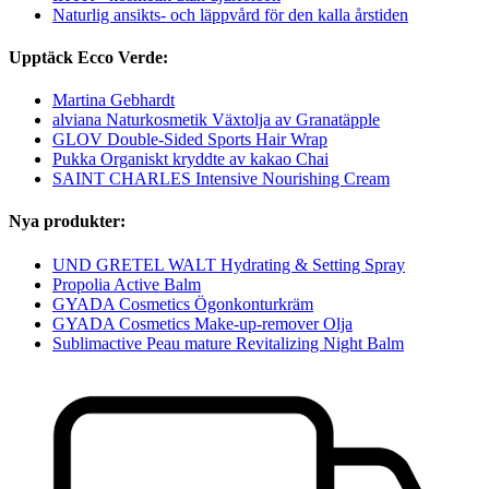
Naturlig ansikts- och läppvård för den kalla årstiden
Upptäck Ecco Verde:
Martina Gebhardt
alviana Naturkosmetik Växtolja av Granatäpple
GLOV Double-Sided Sports Hair Wrap
Pukka Organiskt kryddte av kakao Chai
SAINT CHARLES Intensive Nourishing Cream
Nya produkter:
UND GRETEL WALT Hydrating & Setting Spray
Propolia Active Balm
GYADA Cosmetics Ögonkonturkräm
GYADA Cosmetics Make-up-remover Olja
Sublimactive Peau mature Revitalizing Night Balm