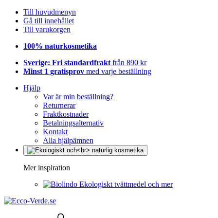
Till huvudmenyn
Gå till innehållet
Till varukorgen
100% naturkosmetika
Sverige: Fri standardfrakt
från 890 kr
Minst 1 gratisprov
med varje beställning
Hjälp
Var är min beställning?
Returnerar
Fraktkostnader
Betalningsalternativ
Kontakt
Alla hjälpämnen
Mer inspiration
Ekologiskt tvättmedel och mer