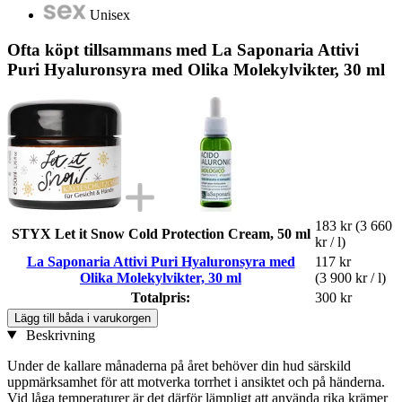
Unisex
Ofta köpt tillsammans med La Saponaria Attivi
Puri Hyaluronsyra med Olika Molekylvikter, 30 ml
183 kr
(3 660
STYX Let it Snow Cold Protection Cream, 50 ml
kr / l)
La Saponaria Attivi Puri Hyaluronsyra med
117 kr
Olika Molekylvikter, 30 ml
(3 900 kr / l)
Totalpris:
300 kr
Lägg till båda i varukorgen
Beskrivning
Under de kallare månaderna på året behöver din hud särskild
uppmärksamhet för att motverka torrhet i ansiktet och på händerna.
Vid låga temperaturer är det därför lämpligt att använda rika krämer