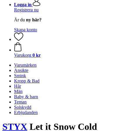
Logga in
Registrera nu
Är du
ny här?
Skapa konto
Varukorg
0 kr
Varumärken
Ansikte
Smink
Kropp & Bad
Hår
Män
Baby & barn
Teman
Solskydd
Erbjudanden
STYX
Let it Snow Cold