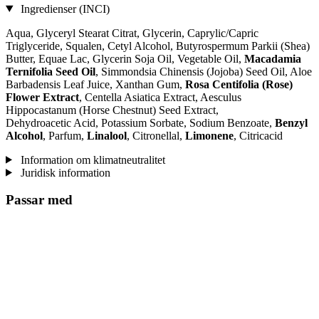
Ingredienser (INCI)
Aqua, Glyceryl Stearat Citrat, Glycerin, Caprylic/Capric
Triglyceride, Squalen, Cetyl Alcohol, Butyrospermum Parkii (Shea)
Butter, Equae Lac, Glycerin Soja Oil, Vegetable Oil,
Macadamia
Ternifolia Seed Oil
, Simmondsia Chinensis (Jojoba) Seed Oil, Aloe
Barbadensis Leaf Juice, Xanthan Gum,
Rosa Centifolia (Rose)
Flower Extract
, Centella Asiatica Extract, Aesculus
Hippocastanum (Horse Chestnut) Seed Extract,
Dehydroacetic Acid, Potassium Sorbate, Sodium Benzoate,
Benzyl
Alcohol
, Parfum,
Linalool
, Citronellal,
Limonene
, Citricacid
Information om klimatneutralitet
Juridisk information
Passar med