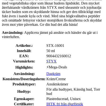
med vegetabiliska oljor som liknar hudens lipidskikt. Den mycket
återfuktande vårdkrämen från STYX med sheasmör och jojobaolja
täcker huden som en skyddande hinna och ger den tillräckligt med
fukt även i isande kyla och vind. Med sina högkvalitativa peptider
och omättade fettsyror väcker stomjölken livskrafterna och skyddar
även mot yttre påverkan. Ge din hud det alla bästa!
Användning:
Applicera jämnt på ansikte och händer du går ut i
vinterluften.
Artikelnr.:
STX-16001
Innehåll:
50 ml
EAN:
9004432160012
Varumärken:
STYX
⚡Mega-Deals
Highlights:
Användning:
Dagkräm
Konsistens/Doseringsform:
Kräm/Creme
Produkttyper:
Ansiktskrämer
För alla hudtyper, Känslig hud, Torr
Hudtyp:
hud
Egenskaper:
Plastreducerad, Unisex
Certifikater:
IHTK fri från djurförsök