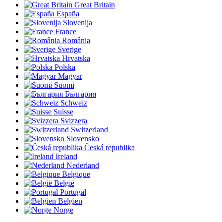
Great Britain
España
Slovenija
France
România
Sverige
Hrvatska
Polska
Magyar
Suomi
България
Schweiz
Suisse
Svizzera
Switzerland
Slovensko
Česká republika
Ireland
Nederland
Belgique
België
Portugal
Belgien
Norge