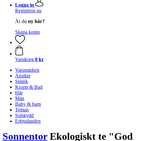
Logga in
Registrera nu
Är du
ny här?
Skapa konto
Varukorg
0 kr
Varumärken
Ansikte
Smink
Kropp & Bad
Hår
Män
Baby & barn
Teman
Solskydd
Erbjudanden
Sonnentor
Ekologiskt te "God