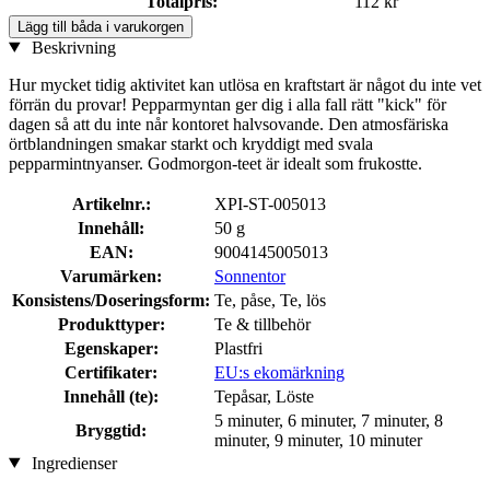
Totalpris:
112 kr
Lägg till båda i varukorgen
Beskrivning
Hur mycket tidig aktivitet kan utlösa en kraftstart är något du inte vet
förrän du provar! Pepparmyntan ger dig i alla fall rätt "kick" för
dagen så att du inte når kontoret halvsovande. Den atmosfäriska
örtblandningen smakar starkt och kryddigt med svala
pepparmintnyanser. Godmorgon-teet är idealt som frukostte.
Artikelnr.:
XPI-ST-005013
Innehåll:
50 g
EAN:
9004145005013
Varumärken:
Sonnentor
Konsistens/Doseringsform:
Te, påse, Te, lös
Produkttyper:
Te & tillbehör
Egenskaper:
Plastfri
Certifikater:
EU:s ekomärkning
Innehåll (te):
Tepåsar, Löste
5 minuter, 6 minuter, 7 minuter, 8
Bryggtid:
minuter, 9 minuter, 10 minuter
Ingredienser