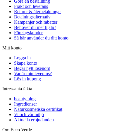
Göra en beställning
Frakt och leverans
Returer & återbetalningar
Betalningsalternativ
Kampanjer och rabatter
Behöver du mer hjälp?
Företagskunder
Så här använder du ditt konto
Mitt konto
Logga in
Skapa konto
Begär nytt lösenord
Var är min leverans?
Lös in kupong
Intressanta fakta
beauty blog
Ingredienser
Naturkosmetiska certifikat
Vi och vår miljö
Aktuella erbjudanden
Om Ecco Verde