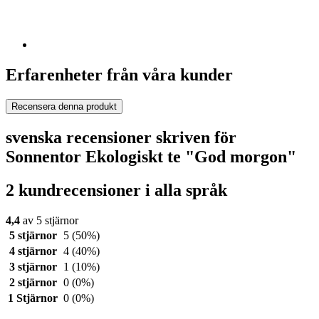
Erfarenheter från våra kunder
Recensera denna produkt
svenska recensioner skriven för
Sonnentor Ekologiskt te "God morgon"
2 kundrecensioner i alla språk
4,4
av 5 stjärnor
5 stjärnor
5
(50%)
4 stjärnor
4
(40%)
3 stjärnor
1
(10%)
2 stjärnor
0
(0%)
1 Stjärnor
0
(0%)