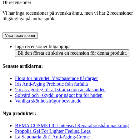
10
recensioner
Vi har inga recensioner på svenska ännu, men vi har 2 recensioner
tillgängliga på andra språk.
Visa recensioner
Inga recensioner tillgängliga
Bli den första att skriva en recension för denna produkt.
Senaste artiklarna:
Flora för huvudet: Växtbaserade hårfärger
Iris Anti-Aging Prebiotic från farfalla
5 massagesteg för att strama upp ansiktshuden
Solvård och -skydd: gör något bra för huden
Vanliga skönhetsfrågor besvarade
Nya produkter:
BEMA COSMETICI Intensivt Reparationshårinpackning
Propolia Gel For Lighter Feeling Legs
La Saponaria 2in1 Anti-Aging-Creme