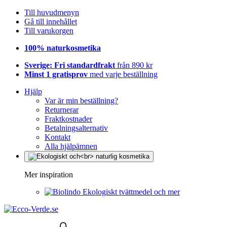
Till huvudmenyn
Gå till innehållet
Till varukorgen
100% naturkosmetika
Sverige: Fri standardfrakt
från 890 kr
Minst 1 gratisprov
med varje beställning
Hjälp
Var är min beställning?
Returnerar
Fraktkostnader
Betalningsalternativ
Kontakt
Alla hjälpämnen
Mer inspiration
Ekologiskt tvättmedel och mer