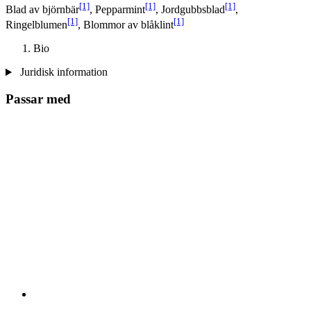
[1]
[1]
[1]
Blad av björnbär
, Pepparmint
, Jordgubbsblad
,
[1]
[1]
Ringelblumen
, Blommor av blåklint
Bio
Juridisk information
Passar med