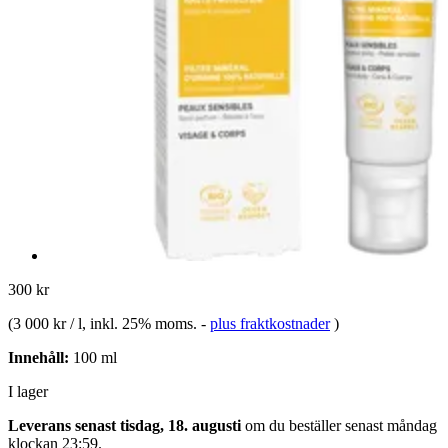
300 kr
(
3 000 kr / l
, inkl. 25% moms.
-
plus fraktkostnader
)
Innehåll:
100 ml
I lager
Leverans senast tisdag, 18. augusti
om du beställer senast
måndag
klockan 23:59
.