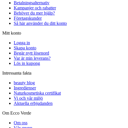
Betalningsalternativ
Kampanjer och rabatter
Behöver du mer hjälp?
Företagskunder
Så här använder du ditt konto
Mitt konto
Logga in
Skapa konto
Begär nytt lösenord
Var är min leverans?
Lös in kupong
Intressanta fakta
beauty blog
Ingredienser
Naturkosmetiska certifikat
Vi och vår miljö
Aktuella erbjudanden
Om Ecco Verde
Om oss
Vår grupp