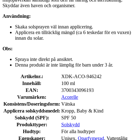
Skyddar även haven och organismer.
Användning:
Skaka solsprayen väl innan applicering.
Applicera en tillräcklig mängd (ca 6 teskedar för en vuxen)
innan du solar.
Obs:
Spraya inte direkt på ansiktet.
Denna produkt är inte lämplig för barn under 3 år.
Artikelnr.:
XDK-ACO-946242
Innehåll:
100 ml
EAN:
3700343096193
Varumärken:
Acorelle
Konsistens/Doseringsform:
Vätska
Applicera solskyddsmedel:
Kropp, Baby & Kind
Solskydd (SPF):
SPF 50
Produkttyper:
Solskydd
Hudtyp:
För alla hudtyper
Egenskaper:
Unisex,
Oparfymerad
, Vattentålig