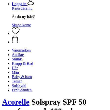
Logga in
Registrera nu
Är du
ny här?
Skapa konto
Varumärken
Ansikte
Smink
Kropp & Bad
Hår
Män
Baby & barn
Teman
Solskydd
Erbjudanden
Acorelle
Solspray SPF 50