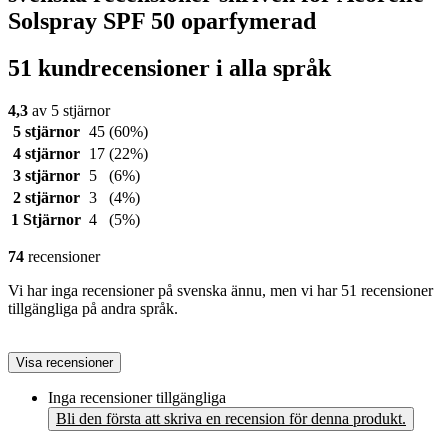
Solspray SPF 50 oparfymerad
51 kundrecensioner i alla språk
4,3
av 5 stjärnor
5 stjärnor
45
(60%)
4 stjärnor
17
(22%)
3 stjärnor
5
(6%)
2 stjärnor
3
(4%)
1 Stjärnor
4
(5%)
74
recensioner
Vi har inga recensioner på svenska ännu, men vi har 51 recensioner
tillgängliga på andra språk.
Visa recensioner
Inga recensioner tillgängliga
Bli den första att skriva en recension för denna produkt.