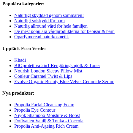
Populära kategorier:
Naturligt skyddad genom sommaren!
Naturligt solskydd för barn
Naturlig allround vård för hela familjen
De mest populära vårdprodukterna för bebisar & barn
Oparfymeread naturkosmetik
Upptäck Ecco Verde:
Khadi
BIOprotettiva 2in1 Rengöringsmjölk & Toner
Nourish London Sleepy Pillow Mist
Couleur Caramel Twist & Lips
Evolve Organic Beauty Blue Velvet Ceramide Serum
Nya produkter:
Propolia Facial Cleansing Foam
Propolia Eye Contour
Niyok Shampoo Moisture & Boost
Doftvatten Vanilj & Tonka - Coccola
Propolia Anti-Ageing Rich Cream