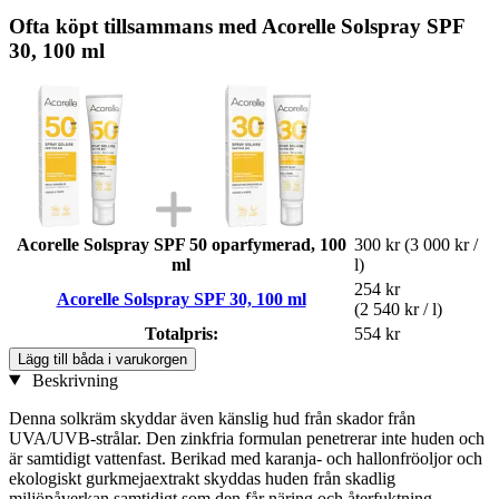
Ofta köpt tillsammans med Acorelle Solspray SPF
30, 100 ml
Acorelle Solspray SPF 50 oparfymerad, 100
300 kr
(3 000 kr /
ml
l)
254 kr
Acorelle Solspray SPF 30, 100 ml
(2 540 kr / l)
Totalpris:
554 kr
Lägg till båda i varukorgen
Beskrivning
Denna solkräm skyddar även känslig hud från skador från
UVA/UVB-strålar. Den zinkfria formulan penetrerar inte huden och
är samtidigt vattenfast. Berikad med karanja- och hallonfröoljor och
ekologiskt gurkmejaextrakt skyddas huden från skadlig
miljöpåverkan samtidigt som den får näring och återfuktning.