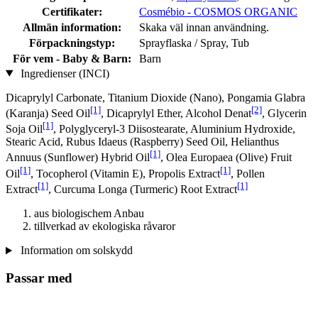
Certifikater:
Cosmébio - COSMOS ORGANIC
Allmän information:
Skaka väl innan användning.
Förpackningstyp:
Sprayflaska / Spray, Tub
För vem - Baby & Barn:
Barn
Ingredienser (INCI)
Dicaprylyl Carbonate, Titanium Dioxide (Nano), Pongamia Glabra
[1]
[2]
(Karanja) Seed Oil
, Dicaprylyl Ether, Alcohol Denat
, Glycerin
[1]
Soja Oil
, Polyglyceryl-3 Diisostearate, Aluminium Hydroxide,
Stearic Acid, Rubus Idaeus (Raspberry) Seed Oil, Helianthus
[1]
Annuus (Sunflower) Hybrid Oil
, Olea Europaea (Olive) Fruit
[1]
[1]
Oil
, Tocopherol (Vitamin E), Propolis Extract
, Pollen
[1]
[1]
Extract
, Curcuma Longa (Turmeric) Root Extract
aus biologischem Anbau
tillverkad av ekologiska råvaror
Information om solskydd
Passar med