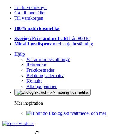
Till huvudmenyn
Gå till innehållet
Till varukorgen
100% naturkosmetika
Sverige: Fri standardfrakt
från 890 kr
Minst 1 gratisprov
med varje beställning
Hjälp
Var är min beställning?
Returnerar
Fraktkostnader
Betalningsalternativ
Kontakt
Alla hjälpämnen
Mer inspiration
Ekologiskt tvättmedel och mer