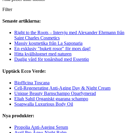
Filter
Senaste artiklarna:
Right to the Roots – Intervju med Alexander Ehrmann från
Saint Charles Cosmetics
Massiv kosmetika från La Saponaria
En exklusiv "bukett rosor" för mors dag!
Hitta kvällslugnet med naturen
Daglig vård för tonårshud med Essentiq
Upptäck Ecco Verde:
Biofficina Toscana
Cell-Regenerating Anti-Aging Day & Night Cream
Unique Beauty Barnschampo Oparfymerad
Eliah Sahil Organiskt guarana schampo
Soapwalla Luxurious Body Oil
Nya produkter:
Propolia Anti-Ageing Serum
Avril Pro Âge+ Night Balm