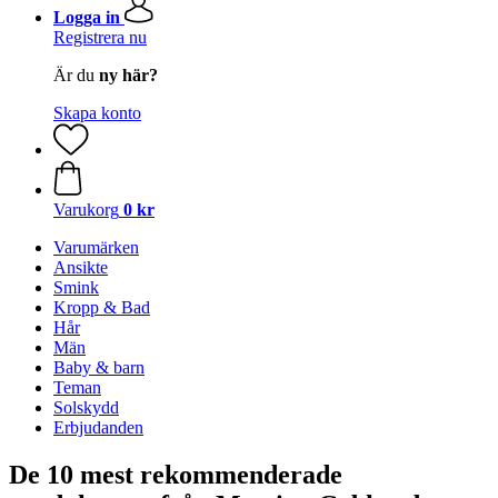
Logga in
Registrera nu
Är du
ny här?
Skapa konto
Varukorg
0 kr
Varumärken
Ansikte
Smink
Kropp & Bad
Hår
Män
Baby & barn
Teman
Solskydd
Erbjudanden
De 10 mest rekommenderade