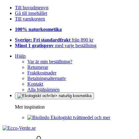
Till huvudmenyn
Gå till innehållet
Till varukorgen
100% naturkosmetika
Sverige: Fri standardfrakt
från 890 kr
Minst 1 gratisprov
med varje beställning
Hjälp
Var är min beställning?
Returnerar
Fraktkostnader
Betalningsalternativ
Kontakt
Alla hjälpämnen
Mer inspiration
Ekologiskt tvättmedel och mer