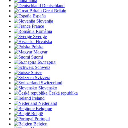
Italia
Deutschland
Great Britain
España
Slovenija
France
România
Sverige
Hrvatska
Polska
Magyar
Suomi
България
Schweiz
Suisse
Svizzera
Switzerland
Slovensko
Česká republika
Ireland
Nederland
Belgique
België
Portugal
Belgien