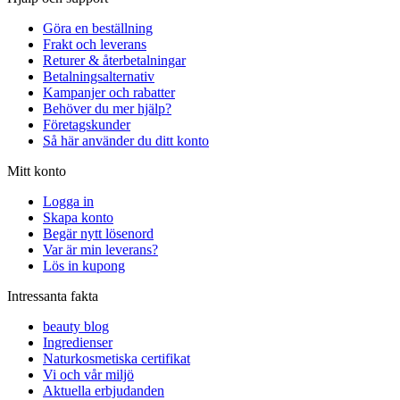
Göra en beställning
Frakt och leverans
Returer & återbetalningar
Betalningsalternativ
Kampanjer och rabatter
Behöver du mer hjälp?
Företagskunder
Så här använder du ditt konto
Mitt konto
Logga in
Skapa konto
Begär nytt lösenord
Var är min leverans?
Lös in kupong
Intressanta fakta
beauty blog
Ingredienser
Naturkosmetiska certifikat
Vi och vår miljö
Aktuella erbjudanden