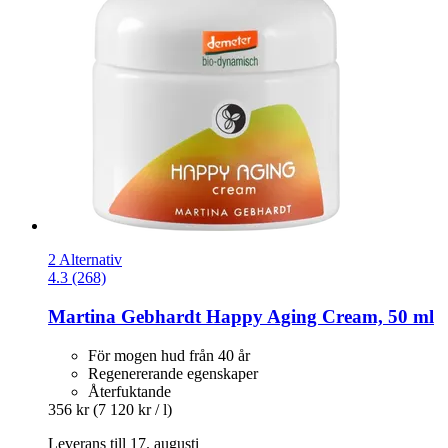
2 Alternativ
4.3 (268)
Martina Gebhardt
Happy Aging Cream, 50 ml
För mogen hud från 40 år
Regenererande egenskaper
Återfuktande
356 kr
(7 120 kr / l)
Leverans till 17. augusti