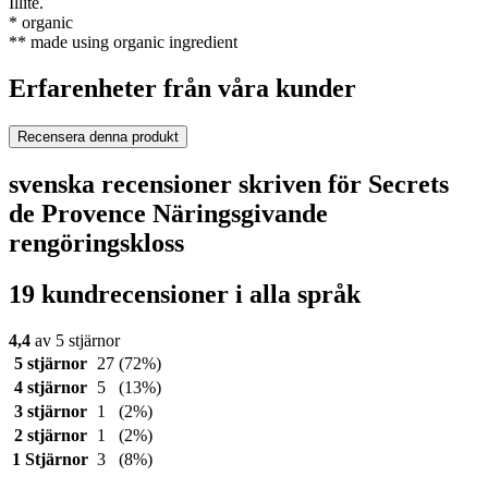
Illite.
* organic
** made using organic ingredient
Erfarenheter från våra kunder
Recensera denna produkt
svenska recensioner skriven för Secrets
de Provence Näringsgivande
rengöringskloss
19 kundrecensioner i alla språk
4,4
av 5 stjärnor
5 stjärnor
27
(72%)
4 stjärnor
5
(13%)
3 stjärnor
1
(2%)
2 stjärnor
1
(2%)
1 Stjärnor
3
(8%)