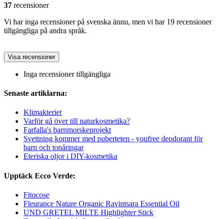
37
recensioner
Vi har inga recensioner på svenska ännu, men vi har 19 recensioner
tillgängliga på andra språk.
Visa recensioner
Inga recensioner tillgängliga
Senaste artiklarna:
Klimakteriet
Varför gå över till naturkosmetika?
Farfalla's barnmorskeprojekt
Svettning kommer med puberteten - youfree deodorant för
barn och tonåringar
Eteriska oljor i DIY-kosmetika
Upptäck Ecco Verde:
Fitocose
Fleurance Nature Organic Ravintsara Essential Oil
UND GRETEL MILTE Highlighter Stick