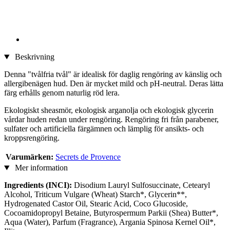
Beskrivning
Denna "tvålfria tvål" är idealisk för daglig rengöring av känslig och
allergibenägen hud. Den är mycket mild och pH-neutral. Deras lätta
färg erhålls genom naturlig röd lera.
Ekologiskt sheasmör, ekologisk arganolja och ekologisk glycerin
vårdar huden redan under rengöring. Rengöring fri från parabener,
sulfater och artificiella färgämnen och lämplig för ansikts- och
kroppsrengöring.
Varumärken:
Secrets de Provence
Mer information
Ingredients (INCI):
Disodium Lauryl Sulfosuccinate, Cetearyl
Alcohol, Triticum Vulgare (Wheat) Starch*, Glycerin**,
Hydrogenated Castor Oil, Stearic Acid, Coco Glucoside,
Cocoamidopropyl Betaine, Butyrospermum Parkii (Shea) Butter*,
Aqua (Water), Parfum (Fragrance), Argania Spinosa Kernel Oil*,