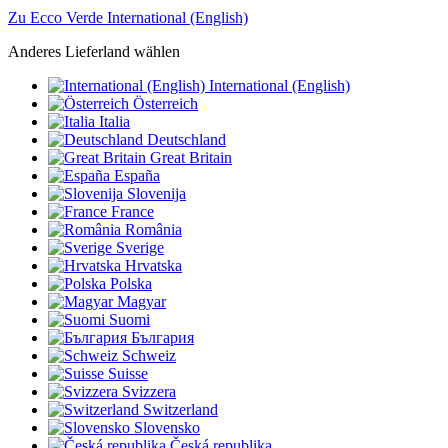
Zu Ecco Verde International (English)
Anderes Lieferland wählen
International (English)
Österreich
Italia
Deutschland
Great Britain
España
Slovenija
France
România
Sverige
Hrvatska
Polska
Magyar
Suomi
България
Schweiz
Suisse
Svizzera
Switzerland
Slovensko
Česká republika