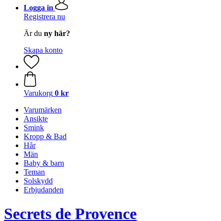
Logga in
Registrera nu
Är du
ny här?
Skapa konto
Varukorg
0 kr
Varumärken
Ansikte
Smink
Kropp & Bad
Hår
Män
Baby & barn
Teman
Solskydd
Erbjudanden
Secrets de Provence