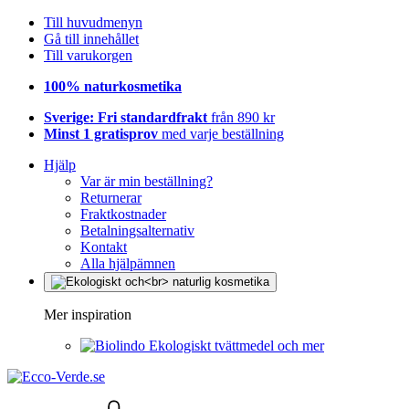
Till huvudmenyn
Gå till innehållet
Till varukorgen
100% naturkosmetika
Sverige: Fri standardfrakt
från 890 kr
Minst 1 gratisprov
med varje beställning
Hjälp
Var är min beställning?
Returnerar
Fraktkostnader
Betalningsalternativ
Kontakt
Alla hjälpämnen
Mer inspiration
Ekologiskt tvättmedel och mer