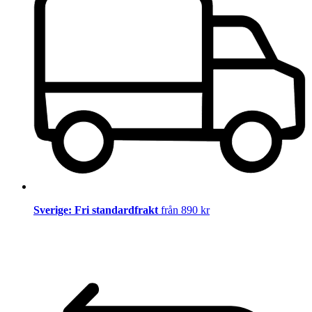
Sverige: Fri standardfrakt
från 890 kr