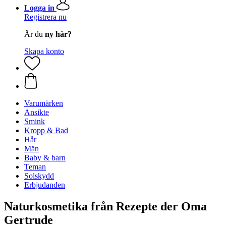
Logga in
Registrera nu
Är du
ny här?
Skapa konto
Varumärken
Ansikte
Smink
Kropp & Bad
Hår
Män
Baby & barn
Teman
Solskydd
Erbjudanden
Naturkosmetika från Rezepte der Oma
Gertrude