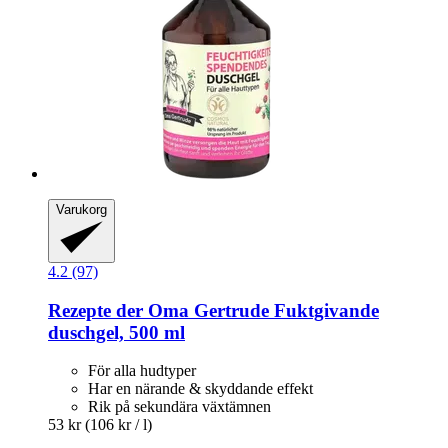
Varukorg
4.2 (97)
Rezepte der Oma Gertrude
Fuktgivande
duschgel, 500 ml
För alla hudtyper
Har en närande & skyddande effekt
Rik på sekundära växtämnen
53 kr
(106 kr / l)