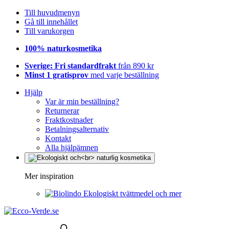
Till huvudmenyn
Gå till innehållet
Till varukorgen
100% naturkosmetika
Sverige: Fri standardfrakt
från 890 kr
Minst 1 gratisprov
med varje beställning
Hjälp
Var är min beställning?
Returnerar
Fraktkostnader
Betalningsalternativ
Kontakt
Alla hjälpämnen
Mer inspiration
Ekologiskt tvättmedel och mer