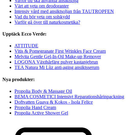
Varför du ska använda ansiktsolja
Värt att veta om deodoranter
Intensiv vård med ansiktsoljan från TAUTROPFEN
Vad du bör veta om solskydd
Varför gå över till naturkosmetika?
Upptäck Ecco Verde:
ATTITUDE
Vitis & Pomegranate First Wrinkles Face Cream
Melvita Gentle Gel-In-Oil Make-up Remover
LOGONA Växthårfärg pulver kastanjebrun
TEA Natura Mi Lùz anti-aging ansiktsserum
Nya produkter:
Propolia Body & Massage Oil
BEMA COSMETICI Intensivt Reparationshårinpackning
Doftvatten Guava & Kokos - Isola Felice
Propolia Hand Cream
Propolia Active Shower Gel