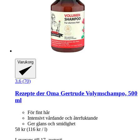
Varukorg
3.6 (70)
Rezepte der Oma Gertrude
Volymschampo, 500
ml
För fint hår
Intensivt vårdande och återfuktande
Ger glans och smidighet
58 kr
(116 kr / l)
Leverans till 17. augusti