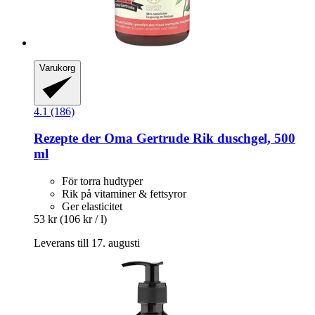
Varukorg
4.1 (186)
Rezepte der Oma Gertrude
Rik duschgel, 500
ml
För torra hudtyper
Rik på vitaminer & fettsyror
Ger elasticitet
53 kr
(106 kr / l)
Leverans till 17. augusti