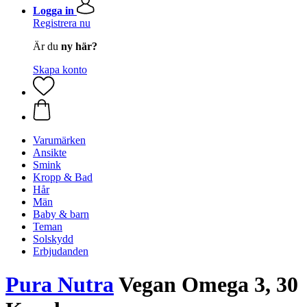
Logga in
Registrera nu
Är du
ny här?
Skapa konto
Varumärken
Ansikte
Smink
Kropp & Bad
Hår
Män
Baby & barn
Teman
Solskydd
Erbjudanden
Pura Nutra
Vegan Omega 3, 30