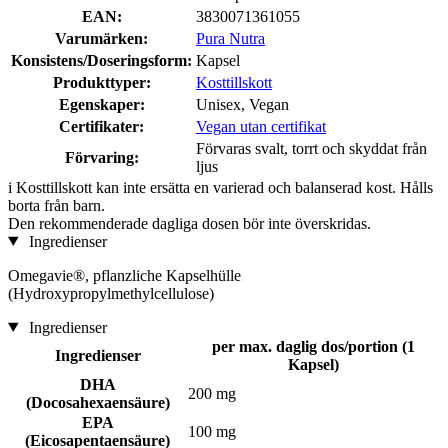
EAN:
3830071361055
Varumärken:
Pura Nutra
Konsistens/Doseringsform:
Kapsel
Produkttyper:
Kosttillskott
Egenskaper:
Unisex, Vegan
Certifikater:
Vegan utan certifikat
Förvaras svalt, torrt och skyddat från
Förvaring:
ljus
i
Kosttillskott kan inte ersätta en varierad och balanserad kost. Hålls
borta från barn.
Den rekommenderade dagliga dosen bör inte överskridas.
Ingredienser
Omegavie®, pflanzliche Kapselhülle
(Hydroxypropylmethylcellulose)
Ingredienser
per max. daglig dos/portion (1
Ingredienser
Kapsel)
DHA
200 mg
(Docosahexaensäure)
EPA
100 mg
(Eicosapentaensäure)