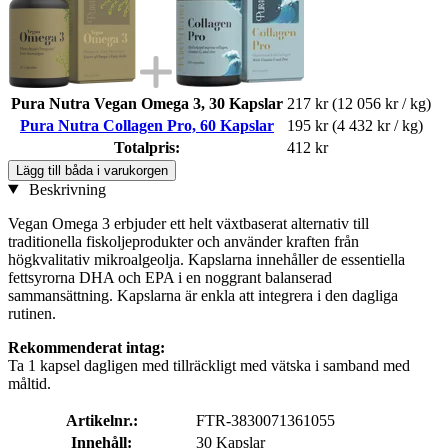
Pura Nutra Vegan Omega 3, 30 Kapslar
217 kr
(12 056 kr / kg)
Pura Nutra Collagen Pro, 60 Kapslar
195 kr
(4 432 kr / kg)
Totalpris:
412 kr
Lägg till båda i varukorgen
Beskrivning
Vegan Omega 3 erbjuder ett helt växtbaserat alternativ till
traditionella fiskoljeprodukter och använder kraften från
högkvalitativ mikroalgeolja. Kapslarna innehåller de essentiella
fettsyrorna DHA och EPA i en noggrant balanserad
sammansättning. Kapslarna är enkla att integrera i den dagliga
rutinen.
Rekommenderat intag:
Ta 1 kapsel dagligen med tillräckligt med vätska i samband med
måltid.
Artikelnr.:
FTR-3830071361055
Innehåll:
30 Kapslar