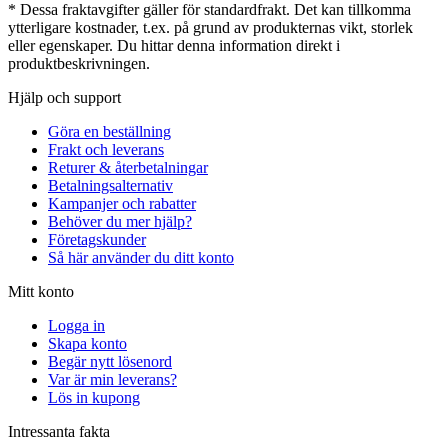
* Dessa fraktavgifter gäller för standardfrakt. Det kan tillkomma
ytterligare kostnader, t.ex. på grund av produkternas vikt, storlek
eller egenskaper. Du hittar denna information direkt i
produktbeskrivningen.
Hjälp och support
Göra en beställning
Frakt och leverans
Returer & återbetalningar
Betalningsalternativ
Kampanjer och rabatter
Behöver du mer hjälp?
Företagskunder
Så här använder du ditt konto
Mitt konto
Logga in
Skapa konto
Begär nytt lösenord
Var är min leverans?
Lös in kupong
Intressanta fakta