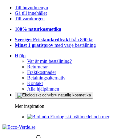
Till huvudmenyn
Gå till innehållet
Till varukorgen
100% naturkosmetika
Sverige: Fri standardfrakt
från 890 kr
Minst 1 gratisprov
med varje beställning
Hjälp
Var är min beställning?
Returnerar
Fraktkostnader
Betalningsalternativ
Kontakt
Alla hjälpämnen
Mer inspiration
Ekologiskt tvättmedel och mer