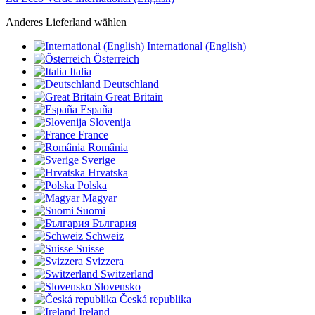
Anderes Lieferland wählen
International (English)
Österreich
Italia
Deutschland
Great Britain
España
Slovenija
France
România
Sverige
Hrvatska
Polska
Magyar
Suomi
България
Schweiz
Suisse
Svizzera
Switzerland
Slovensko
Česká republika
Ireland