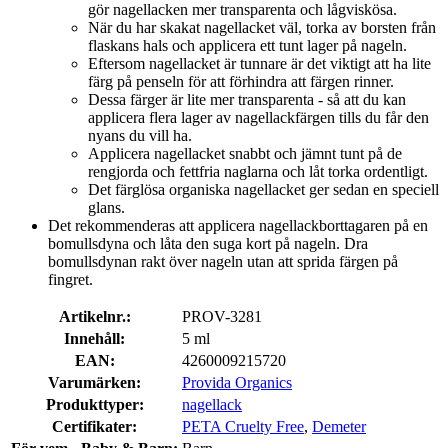
gör nagellacken mer transparenta och lågviskösa.
När du har skakat nagellacket väl, torka av borsten från
flaskans hals och applicera ett tunt lager på nageln.
Eftersom nagellacket är tunnare är det viktigt att ha lite
färg på penseln för att förhindra att färgen rinner.
Dessa färger är lite mer transparenta - så att du kan
applicera flera lager av nagellackfärgen tills du får den
nyans du vill ha.
Applicera nagellacket snabbt och jämnt tunt på de
rengjorda och fettfria naglarna och låt torka ordentligt.
Det färglösa organiska nagellacket ger sedan en speciell
glans.
Det rekommenderas att applicera nagellackborttagaren på en
bomullsdyna och låta den suga kort på nageln. Dra
bomullsdynan rakt över nageln utan att sprida färgen på
fingret.
Artikelnr.:
PROV-3281
Innehåll:
5 ml
EAN:
4260009215720
Varumärken:
Provida Organics
Produkttyper:
nagellack
Certifikater:
PETA Cruelty Free
,
Demeter