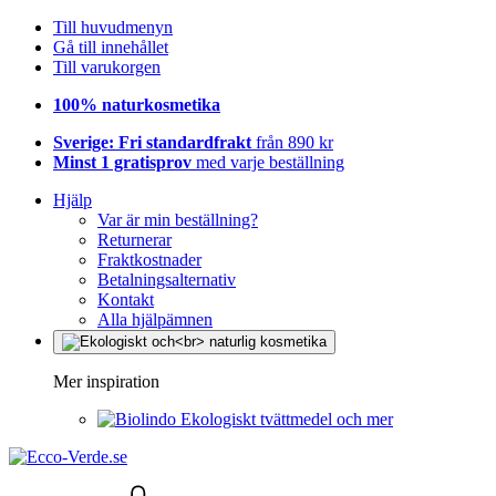
Till huvudmenyn
Gå till innehållet
Till varukorgen
100% naturkosmetika
Sverige: Fri standardfrakt
från 890 kr
Minst 1 gratisprov
med varje beställning
Hjälp
Var är min beställning?
Returnerar
Fraktkostnader
Betalningsalternativ
Kontakt
Alla hjälpämnen
Mer inspiration
Ekologiskt tvättmedel och mer