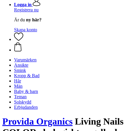
Logga in
Registrera nu
Är du
ny här?
Skapa konto
Varumärken
Ansikte
Smink
Kropp & Bad
Hår
Män
Baby & barn
Teman
Solskydd
Erbjudanden
Provida Organics
Living Nails