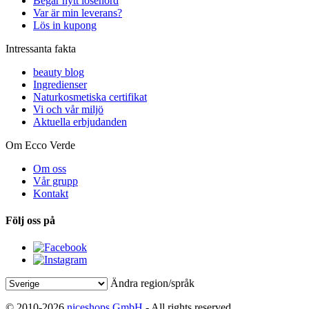
Begär nytt lösenord
Var är min leverans?
Lös in kupong
Intressanta fakta
beauty blog
Ingredienser
Naturkosmetiska certifikat
Vi och vår miljö
Aktuella erbjudanden
Om Ecco Verde
Om oss
Vår grupp
Kontakt
Följ oss på
Ändra region/språk
© 2010-2026
niceshops GmbH
- All rights reserved.