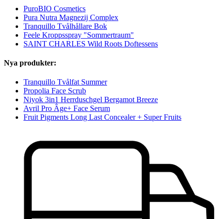
PuroBIO Cosmetics
Pura Nutra Magnezij Complex
Tranquillo Tvålhållare Bok
Feele Kroppsspray "Sommertraum"
SAINT CHARLES Wild Roots Doftessens
Nya produkter:
Tranquillo Tvålfat Summer
Propolia Face Scrub
Niyok 3in1 Herrduschgel Bergamot Breeze
Avril Pro Âge+ Face Serum
Fruit Pigments Long Last Concealer + Super Fruits