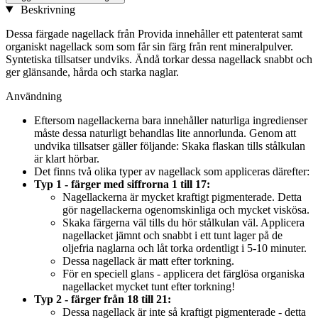
Beskrivning
Dessa färgade nagellack från Provida innehåller ett patenterat samt
organiskt nagellack som som får sin färg från rent mineralpulver.
Syntetiska tillsatser undviks. Ändå torkar dessa nagellack snabbt och
ger glänsande, hårda och starka naglar.
Användning
Eftersom nagellackerna bara innehåller naturliga ingredienser
måste dessa naturligt behandlas lite annorlunda. Genom att
undvika tillsatser gäller följande: Skaka flaskan tills stålkulan
är klart hörbar.
Det finns två olika typer av nagellack som appliceras därefter:
Typ 1 - färger med siffrorna 1 till 17:
Nagellackerna är mycket kraftigt pigmenterade. Detta
gör nagellackerna ogenomskinliga och mycket viskösa.
Skaka färgerna väl tills du hör stålkulan väl. Applicera
nagellacket jämnt och snabbt i ett tunt lager på de
oljefria naglarna och låt torka ordentligt i 5-10 minuter.
Dessa nagellack är matt efter torkning.
För en speciell glans - applicera det färglösa organiska
nagellacket mycket tunt efter torkning!
Typ 2 - färger från 18 till 21:
Dessa nagellack är inte så kraftigt pigmenterade - detta