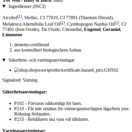
För vem - Baby & Barn:
Barn
Ingredienser (INCI)
[1]
Alcohol
, Shellac, CI 77019, CI 77891 (Titanium Dioxid),
[2]
[2]
Melaleuca Alternifolia Leaf Oil
, Cymbopogon Nardus Oil
, CI
77491 (Iron Oxide), Tin Oxide, Citronellal,
Eugenol
,
Geraniol
,
Limonene
demeter-certifierad
aus kontrolliert biologischem Anbau
Säkerhets- och varningsanvisningar
Signalord: Varning
Säkerhetsanvisningar:
P102 - Förvaras oåtkomligt för barn.
P210 - Får inte utsättas för värme/gnistor/öppen låga/heta ytor.
Rökning förbjuden.
P233 - Behållaren ska vara väl tillsluten.
Varningsanvisningar: