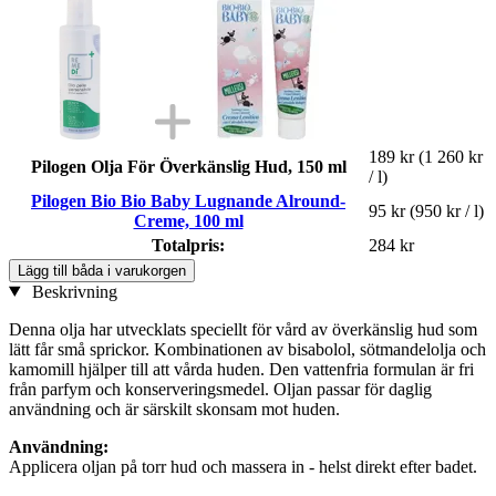
189 kr
(1 260 kr
Pilogen Olja För Överkänslig Hud, 150 ml
/ l)
Pilogen Bio Bio Baby Lugnande Alround-
95 kr
(950 kr / l)
Creme, 100 ml
Totalpris:
284 kr
Lägg till båda i varukorgen
Beskrivning
Denna olja har utvecklats speciellt för vård av överkänslig hud som
lätt får små sprickor. Kombinationen av bisabolol, sötmandelolja och
kamomill hjälper till att vårda huden. Den vattenfria formulan är fri
från parfym och konserveringsmedel. Oljan passar för daglig
användning och är särskilt skonsam mot huden.
Användning:
Applicera oljan på torr hud och massera in - helst direkt efter badet.