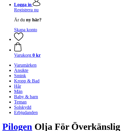
Logga in
Registrera nu
Är du
ny här?
Skapa konto
Varukorg
0 kr
Varumärken
Ansikte
Smink
Kropp & Bad
Hår
Män
Baby & barn
Teman
Solskydd
Erbjudanden
Pilogen
Olja För Överkänslig