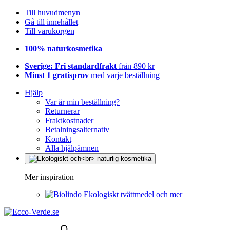
Till huvudmenyn
Gå till innehållet
Till varukorgen
100% naturkosmetika
Sverige: Fri standardfrakt
från 890 kr
Minst 1 gratisprov
med varje beställning
Hjälp
Var är min beställning?
Returnerar
Fraktkostnader
Betalningsalternativ
Kontakt
Alla hjälpämnen
Mer inspiration
Ekologiskt tvättmedel och mer