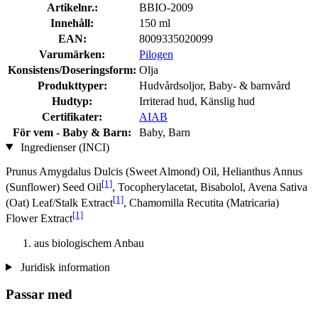
Artikelnr.:
BBIO-2009
Innehåll:
150 ml
EAN:
8009335020099
Varumärken:
Pilogen
Konsistens/Doseringsform:
Olja
Produkttyper:
Hudvårdsoljor, Baby- & barnvård
Hudtyp:
Irriterad hud, Känslig hud
Certifikater:
AIAB
För vem - Baby & Barn:
Baby, Barn
Ingredienser (INCI)
Prunus Amygdalus Dulcis (Sweet Almond) Oil, Helianthus Annus
[1]
(Sunflower) Seed Oil
, Tocopherylacetat, Bisabolol, Avena Sativa
[1]
(Oat) Leaf/Stalk Extract
, Chamomilla Recutita (Matricaria)
[1]
Flower Extract
aus biologischem Anbau
Juridisk information
Passar med