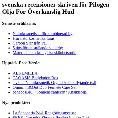
svenska recensioner skriven för Pilogen
Olja För Överkänslig Hud
Senaste artiklarna:
Naturkosmetiska för kombinerad hy
Hur naturkosmetika luras
Carbon Star från Pai
5 tips för en strålande vinterhy
Maternaturas ekologiska skönhetsrutin
Upptäck Ecco Verde:
ALKEMILLA
TAOASIS Bodylotion Ros
alviana Naturkosmetik Organisk kalk flytande tvål
Omum In&Out Duo Fermeté Care Set
benecosBIO "Sonnenstrahler:in" Ansiktsolja
Nya produkter:
La Saponaria 2-i-1 Rengöringsmousse
FREE! Organics Shower Peeling Lemon Zest