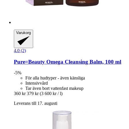
Varukorg
4.0 (2)
Pure=Beauty
Omega Cleansing Balm, 100 ml
-5%
För alla hudtyper - även känsliga
Intensivvård
Tar även bort vattenfast makeup
360 kr
379 kr
(3 600 kr / l)
Leverans till 17. augusti