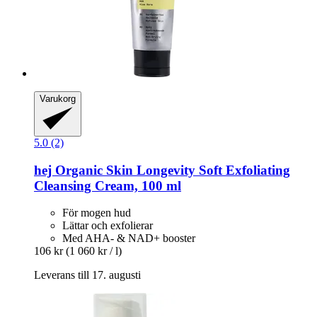
Varukorg
5.0 (2)
hej Organic
Skin Longevity Soft Exfoliating
Cleansing Cream, 100 ml
För mogen hud
Lättar och exfolierar
Med AHA- & NAD+ booster
106 kr
(1 060 kr / l)
Leverans till 17. augusti