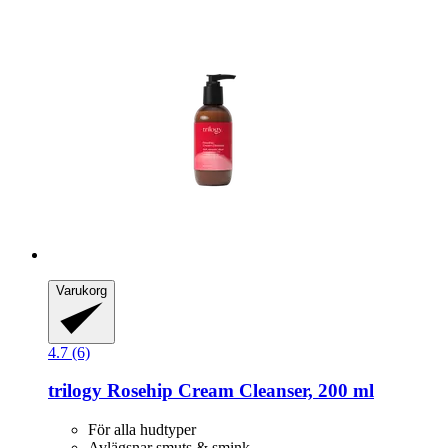
Varukorg
4.7 (6)
trilogy
Rosehip Cream Cleanser, 200 ml
För alla hudtyper
Avlägsnar smuts & smink