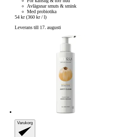
För känslig & torr hud
Avlägsnar smuts & smink
Med probiotika
54 kr
(360 kr / l)
Leverans till 17. augusti
Varukorg