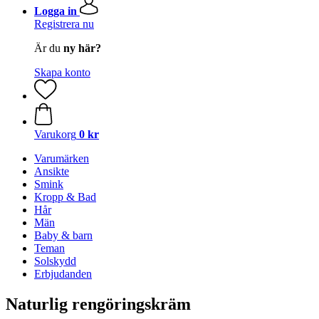
Logga in
Registrera nu
Är du
ny här?
Skapa konto
Varukorg
0 kr
Varumärken
Ansikte
Smink
Kropp & Bad
Hår
Män
Baby & barn
Teman
Solskydd
Erbjudanden
Naturlig rengöringskräm