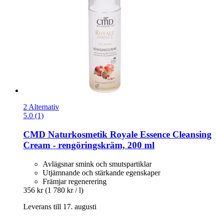
2 Alternativ
5.0 (1)
CMD Naturkosmetik
Royale Essence Cleansing
Cream -​ rengöringskräm, 200 ml
Avlägsnar smink och smutspartiklar
Utjämnande och stärkande egenskaper
Främjar regenerering
356 kr
(1 780 kr / l)
Leverans till 17. augusti