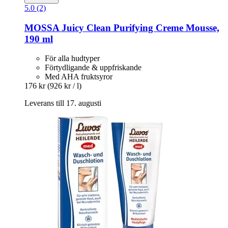
5.0 (2)
MOSSA
Juicy Clean Purifying Creme Mousse,
190 ml
För alla hudtyper
Förtydligande & uppfriskande
Med AHA fruktsyror
176 kr
(926 kr / l)
Leverans till 17. augusti