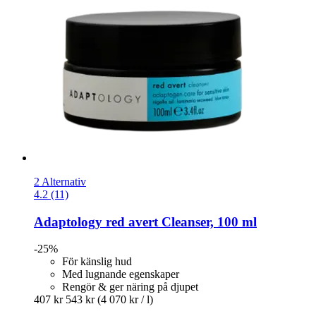
2 Alternativ
4.2 (11)
Adaptology
red avert Cleanser, 100 ml
-25%
För känslig hud
Med lugnande egenskaper
Rengör & ger näring på djupet
407 kr
543 kr
(4 070 kr / l)