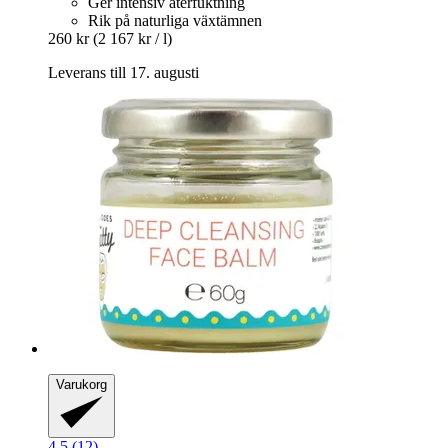
Ger intensiv återfuktning
Rik på naturliga växtämnen
260 kr
(2 167 kr / l)
Leverans till 17. augusti
Varukorg
4.5 (12)