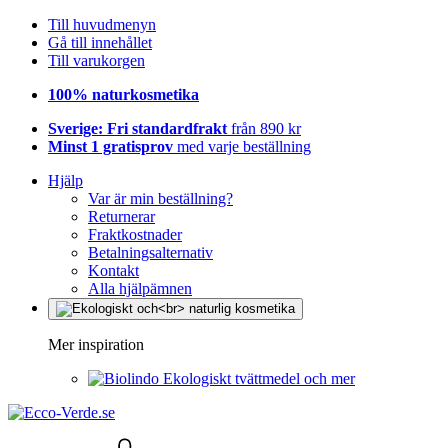
Till huvudmenyn
Gå till innehållet
Till varukorgen
100% naturkosmetika
Sverige: Fri standardfrakt
från 890 kr
Minst 1 gratisprov
med varje beställning
Hjälp
Var är min beställning?
Returnerar
Fraktkostnader
Betalningsalternativ
Kontakt
Alla hjälpämnen
Mer inspiration
Ekologiskt tvättmedel och mer