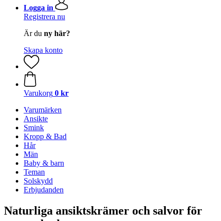
Logga in
Registrera nu
Är du
ny här?
Skapa konto
Varukorg
0 kr
Varumärken
Ansikte
Smink
Kropp & Bad
Hår
Män
Baby & barn
Teman
Solskydd
Erbjudanden
Naturliga ansiktskrämer och salvor för