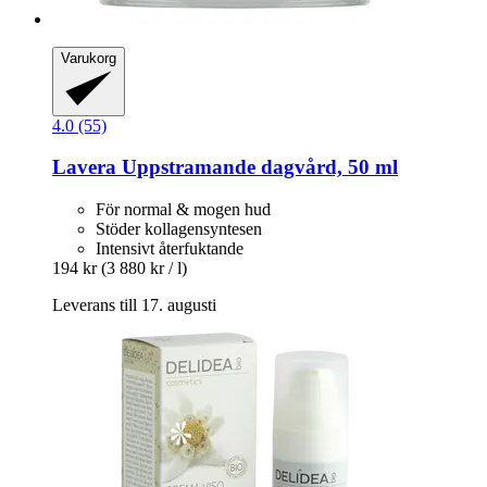
Varukorg
4.0 (55)
Lavera
Uppstramande dagvård, 50 ml
För normal & mogen hud
Stöder kollagensyntesen
Intensivt återfuktande
194 kr
(3 880 kr / l)
Leverans till 17. augusti