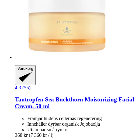
Varukorg
4.3 (55)
Tautropfen
Sea Buckthorn Moisturizing Facial
Cream, 50 ml
Främjar hudens cellernas regenerering
Innehåller dyrbar organisk Jojobaolja
Utjämnar små rynkor
368 kr
(7 360 kr / l)