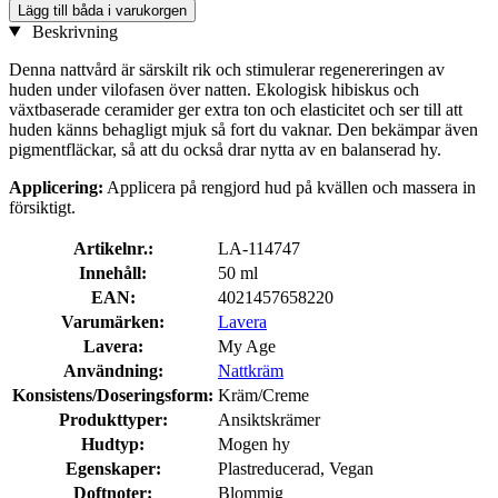
Lägg till båda i varukorgen
Beskrivning
Denna nattvård är särskilt rik och stimulerar regenereringen av
huden under vilofasen över natten. Ekologisk hibiskus och
växtbaserade ceramider ger extra ton och elasticitet och ser till att
huden känns behagligt mjuk så fort du vaknar. Den bekämpar även
pigmentfläckar, så att du också drar nytta av en balanserad hy.
Applicering:
Applicera på rengjord hud på kvällen och massera in
försiktigt.
Artikelnr.:
LA-114747
Innehåll:
50 ml
EAN:
4021457658220
Varumärken:
Lavera
Lavera:
My Age
Användning:
Nattkräm
Konsistens/Doseringsform:
Kräm/Creme
Produkttyper:
Ansiktskrämer
Hudtyp:
Mogen hy
Egenskaper:
Plastreducerad, Vegan
Doftnoter:
Blommig