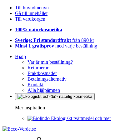
Till huvudmenyn
Gå till innehållet
Till varukorgen
100% naturkosmetika
Sverige: Fri standardfrakt
från 890 kr
Minst 1 gratisprov
med varje beställning
Hjälp
Var är min beställning?
Returnerar
Fraktkostnader
Betalningsalternativ
Kontakt
Alla hjälpämnen
Mer inspiration
Ekologiskt tvättmedel och mer