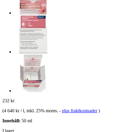
232 kr
(
4 640 kr / l
, inkl. 25% moms.
-
plus fraktkostnader
)
Innehåll:
50 ml
I lager