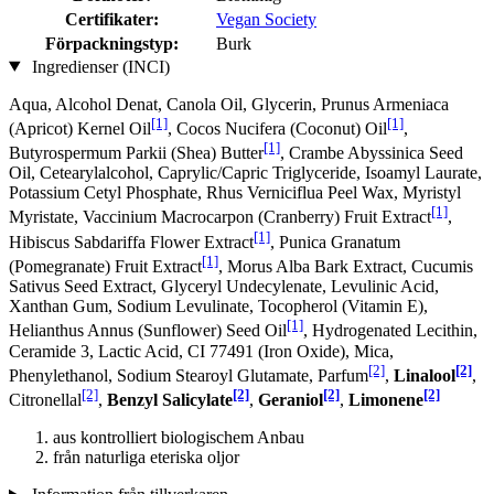
Certifikater:
Vegan Society
Förpackningstyp:
Burk
Ingredienser (INCI)
Aqua, Alcohol Denat, Canola Oil, Glycerin, Prunus Armeniaca
[1]
[1]
(Apricot) Kernel Oil
, Cocos Nucifera (Coconut) Oil
,
[1]
Butyrospermum Parkii (Shea) Butter
, Crambe Abyssinica Seed
Oil, Cetearylalcohol, Caprylic/Capric Triglyceride, Isoamyl Laurate,
Potassium Cetyl Phosphate, Rhus Verniciflua Peel Wax, Myristyl
[1]
Myristate, Vaccinium Macrocarpon (Cranberry) Fruit Extract
,
[1]
Hibiscus Sabdariffa Flower Extract
, Punica Granatum
[1]
(Pomegranate) Fruit Extract
, Morus Alba Bark Extract, Cucumis
Sativus Seed Extract, Glyceryl Undecylenate, Levulinic Acid,
Xanthan Gum, Sodium Levulinate, Tocopherol (Vitamin E),
[1]
Helianthus Annus (Sunflower) Seed Oil
, Hydrogenated Lecithin,
Ceramide 3, Lactic Acid, CI 77491 (Iron Oxide), Mica,
[2]
[2]
Phenylethanol, Sodium Stearoyl Glutamate, Parfum
,
Linalool
,
[2]
[2]
[2]
[2]
Citronellal
,
Benzyl Salicylate
,
Geraniol
,
Limonene
aus kontrolliert biologischem Anbau
från naturliga eteriska oljor