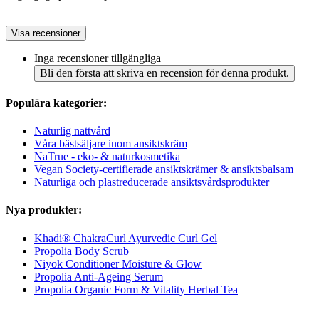
Visa recensioner
Inga recensioner tillgängliga
Bli den första att skriva en recension för denna produkt.
Populära kategorier:
Naturlig nattvård
Våra bästsäljare inom ansiktskräm
NaTrue - eko- & naturkosmetika
Vegan Society-certifierade ansiktskrämer & ansiktsbalsam
Naturliga och plastreducerade ansiktsvårdsprodukter
Nya produkter:
Khadi® ChakraCurl Ayurvedic Curl Gel
Propolia Body Scrub
Niyok Conditioner Moisture & Glow
Propolia Anti-Ageing Serum
Propolia Organic Form & Vitality Herbal Tea