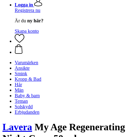
Logga in
Registrera nu
Är du
ny här?
Skapa konto
Varumärken
Ansikte
Smink
Kropp & Bad
Hår
Män
Baby & barn
Teman
Solskydd
Erbjudanden
Lavera
My Age Regenerating