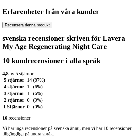
Erfarenheter från våra kunder
Recensera denna produkt
svenska recensioner skriven för Lavera
My Age Regenerating Night Care
10 kundrecensioner i alla språk
4,8
av 5 stjärnor
5 stjärnor
14
(87%)
4 stjärnor
1
(6%)
3 stjärnor
1
(6%)
2 stjärnor
0
(0%)
1 Stjärnor
0
(0%)
16
recensioner
Vi har inga recensioner på svenska ännu, men vi har 10 recensioner
tillgängliga på andra språk.