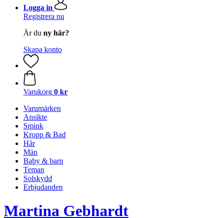
Logga in
Registrera nu
Är du
ny här?
Skapa konto
Varukorg
0 kr
Varumärken
Ansikte
Smink
Kropp & Bad
Hår
Män
Baby & barn
Teman
Solskydd
Erbjudanden
Martina Gebhardt