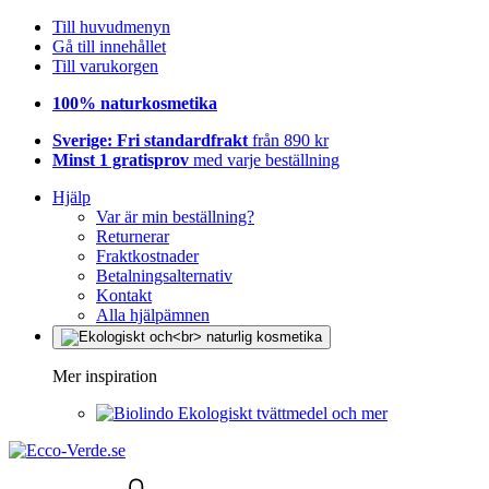
Till huvudmenyn
Gå till innehållet
Till varukorgen
100% naturkosmetika
Sverige: Fri standardfrakt
från 890 kr
Minst 1 gratisprov
med varje beställning
Hjälp
Var är min beställning?
Returnerar
Fraktkostnader
Betalningsalternativ
Kontakt
Alla hjälpämnen
Mer inspiration
Ekologiskt tvättmedel och mer