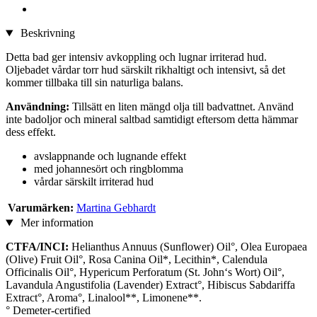
Beskrivning
Detta bad ger intensiv avkoppling och lugnar irriterad hud.
Oljebadet vårdar torr hud särskilt rikhaltigt och intensivt, så det
kommer tillbaka till sin naturliga balans.
Användning:
Tillsätt en liten mängd olja till badvattnet. Använd
inte badoljor och mineral saltbad samtidigt eftersom detta hämmar
dess effekt.
avslappnande och lugnande effekt
med johannesört och ringblomma
vårdar särskilt irriterad hud
Varumärken:
Martina Gebhardt
Mer information
CTFA/INCI:
Helianthus Annuus (Sunflower) Oil°, Olea Europaea
(Olive) Fruit Oil°, Rosa Canina Oil*, Lecithin*, Calendula
Officinalis Oil°, Hypericum Perforatum (St. John‘s Wort) Oil°,
Lavandula Angustifolia (Lavender) Extract°, Hibiscus Sabdariffa
Extract°, Aroma°, Linalool**, Limonene**.
° Demeter-certified