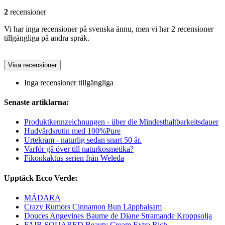
2
recensioner
Vi har inga recensioner på svenska ännu, men vi har 2 recensioner
tillgängliga på andra språk.
Visa recensioner
Inga recensioner tillgängliga
Senaste artiklarna:
Produktkennzeichnungen - über die Mindesthaltbarkeitsdauer
Hudvårdsrutin med 100%Pure
Urtekram - naturlig sedan snart 50 år.
Varför gå över till naturkosmetika?
Fikonkaktus serien från Weleda
Upptäck Ecco Verde:
MÁDARA
Crazy Rumors Cinnamon Bun Läppbalsam
Douces Angevines Baume de Diane Stramande Kroppsolja
FAIR SQUARED Beauty Cream Extra Rich