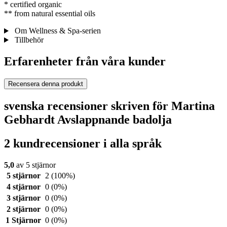
* certified organic
** from natural essential oils
Om Wellness & Spa-serien
Tillbehör
Erfarenheter från våra kunder
Recensera denna produkt
svenska recensioner skriven för Martina
Gebhardt Avslappnande badolja
2 kundrecensioner i alla språk
5,0
av 5 stjärnor
5 stjärnor
2
(100%)
4 stjärnor
0
(0%)
3 stjärnor
0
(0%)
2 stjärnor
0
(0%)
1 Stjärnor
0
(0%)