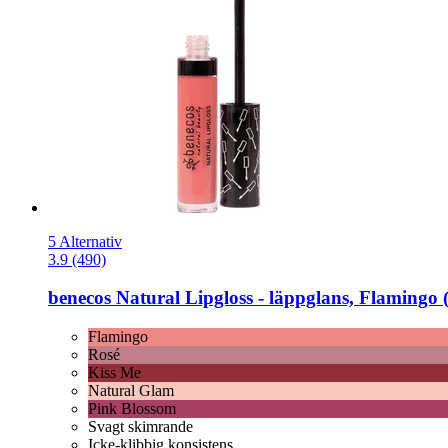
5 Alternativ
3.9 (490)
benecos
Natural Lipgloss -​ läppglans, Flamingo 
Flamingo
Rosé
Kiss Me
Natural Glam
Pink Blossom
Svagt skimrande
Icke-klibbig konsistens