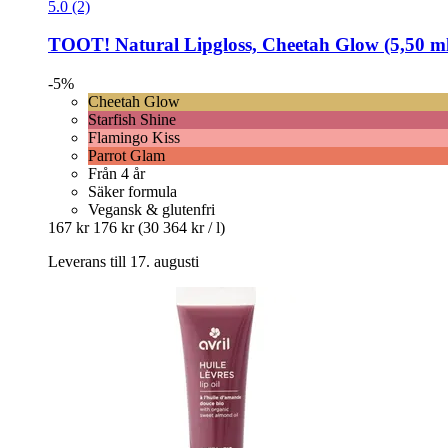
5.0 (2)
TOOT!
Natural Lipgloss, Cheetah Glow (5,50 m
-5%
Cheetah Glow
Starfish Shine
Flamingo Kiss
Parrot Glam
Från 4 år
Säker formula
Vegansk & glutenfri
167 kr
176 kr
(30 364 kr / l)
Leverans till 17. augusti