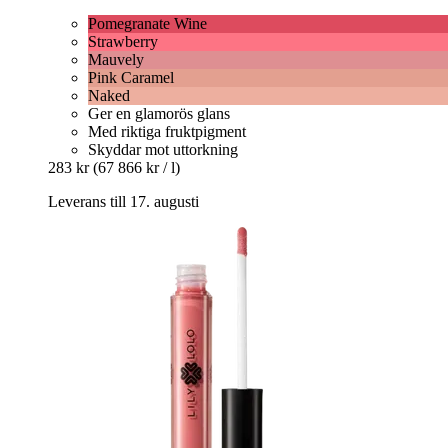
Pomegranate Wine
Strawberry
Mauvely
Pink Caramel
Naked
Ger en glamorös glans
Med riktiga fruktpigment
Skyddar mot uttorkning
283 kr
(67 866 kr / l)
Leverans till 17. augusti