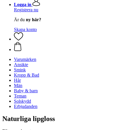
Logga in
Registrera nu
Är du
ny här?
Skapa konto
Varumärken
Ansikte
Smink
Kropp & Bad
Hår
Män
Baby & barn
Teman
Solskydd
Erbjudanden
Naturliga lipgloss