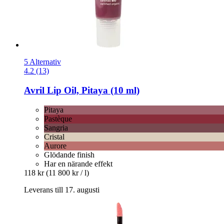
5 Alternativ
4.2 (13)
Avril
Lip Oil, Pitaya (10 ml)
Pitaya
Pastèque
Sangria
Cristal
Aurore
Glödande finish
Har en närande effekt
118 kr
(11 800 kr / l)
Leverans till 17. augusti