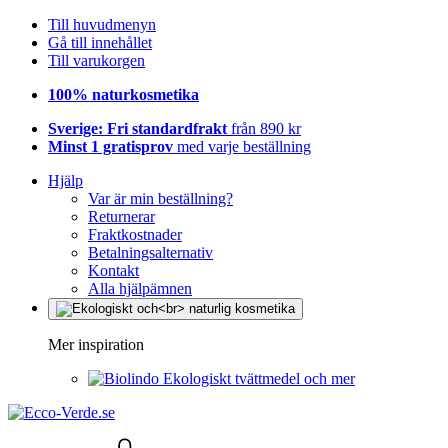
Till huvudmenyn
Gå till innehållet
Till varukorgen
100% naturkosmetika
Sverige: Fri standardfrakt
från 890 kr
Minst 1 gratisprov
med varje beställning
Hjälp
Var är min beställning?
Returnerar
Fraktkostnader
Betalningsalternativ
Kontakt
Alla hjälpämnen
Mer inspiration
Ekologiskt tvättmedel och mer