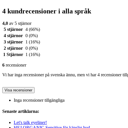
4 kundrecensioner i alla språk
4,0
av 5 stjärnor
5 stjärnor
4
(66%)
4 stjärnor
0
(0%)
3 stjärnor
1
(16%)
2 stjärnor
0
(0%)
1 Stjärnor
1
(16%)
6
recensioner
Vi har inga recensioner på svenska ännu, men vi har 4 recensioner til
Visa recensioner
Inga recensioner tillgängliga
Senaste artiklarna:
Let's talk eyeliner!
HEJ ORGANIC Sensitive för känslig hud