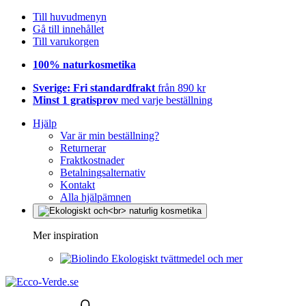
Till huvudmenyn
Gå till innehållet
Till varukorgen
100% naturkosmetika
Sverige: Fri standardfrakt
från 890 kr
Minst 1 gratisprov
med varje beställning
Hjälp
Var är min beställning?
Returnerar
Fraktkostnader
Betalningsalternativ
Kontakt
Alla hjälpämnen
Mer inspiration
Ekologiskt tvättmedel och mer