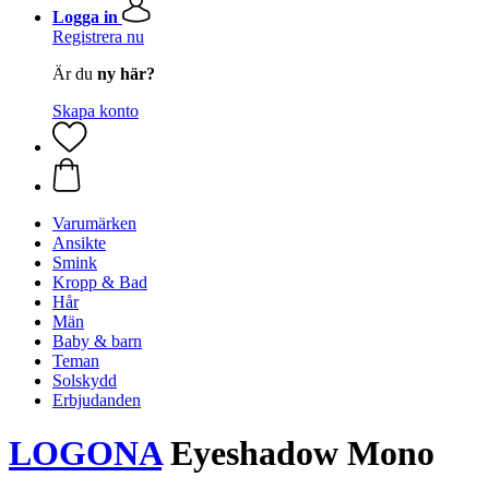
Logga in
Registrera nu
Är du
ny här?
Skapa konto
Varumärken
Ansikte
Smink
Kropp & Bad
Hår
Män
Baby & barn
Teman
Solskydd
Erbjudanden
LOGONA
Eyeshadow Mono