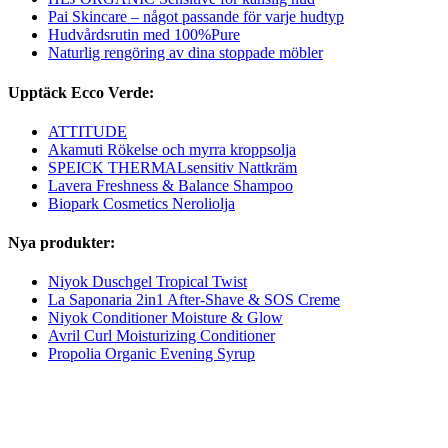
Pai Skincare – något passande för varje hudtyp
Hudvårdsrutin med 100%Pure
Naturlig rengöring av dina stoppade möbler
Upptäck Ecco Verde:
ATTITUDE
Akamuti Rökelse och myrra kroppsolja
SPEICK THERMALsensitiv Nattkräm
Lavera Freshness & Balance Shampoo
Biopark Cosmetics Neroliolja
Nya produkter:
Niyok Duschgel Tropical Twist
La Saponaria 2in1 After-Shave & SOS Creme
Niyok Conditioner Moisture & Glow
Avril Curl Moisturizing Conditioner
Propolia Organic Evening Syrup