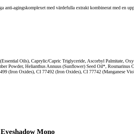
ga anti-agingskomplexet med värdefulla extrakt kombinerat med en upp
Essential Oils), Caprylic/Capric Triglyceride, Ascorbyl Palmitate, Oxy
ber Powder, Helianthus Annuus (Sunflower) Seed Oil*, Rosmarinus Of
7499 (Iron Oxides), CI 77492 (Iron Oxides), CI 77742 (Manganese Viol
A Eyeshadow Mono