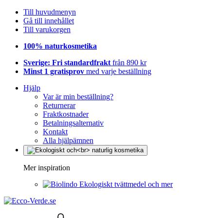
Till huvudmenyn
Gå till innehållet
Till varukorgen
100% naturkosmetika
Sverige: Fri standardfrakt
från 890 kr
Minst 1 gratisprov
med varje beställning
Hjälp
Var är min beställning?
Returnerar
Fraktkostnader
Betalningsalternativ
Kontakt
Alla hjälpämnen
Mer inspiration
Ekologiskt tvättmedel och mer