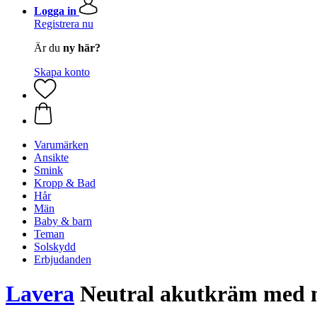
Logga in
Registrera nu
Är du
ny här?
Skapa konto
Varumärken
Ansikte
Smink
Kropp & Bad
Hår
Män
Baby & barn
Teman
Solskydd
Erbjudanden
Lavera
Neutral akutkräm med mi