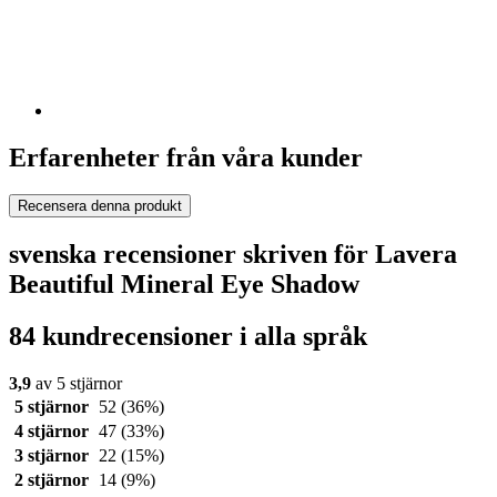
Erfarenheter från våra kunder
Recensera denna produkt
svenska recensioner skriven för Lavera
Beautiful Mineral Eye Shadow
84 kundrecensioner i alla språk
3,9
av 5 stjärnor
5 stjärnor
52
(36%)
4 stjärnor
47
(33%)
3 stjärnor
22
(15%)
2 stjärnor
14
(9%)