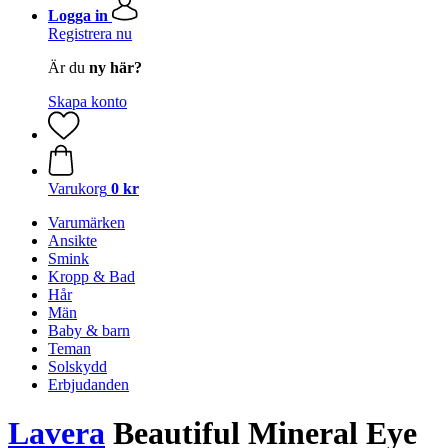
Logga in
Registrera nu
Är du
ny här?
Skapa konto
Varukorg
0 kr
Varumärken
Ansikte
Smink
Kropp & Bad
Hår
Män
Baby & barn
Teman
Solskydd
Erbjudanden
Lavera
Beautiful Mineral Eye