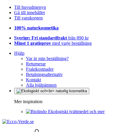
Till huvudmenyn
Gå till innehållet
Till varukorgen
100% naturkosmetika
Sverige: Fri standardfrakt
från 890 kr
Minst 1 gratisprov
med varje beställning
Hjälp
Var är min beställning?
Returnerar
Fraktkostnader
Betalningsalternativ
Kontakt
Alla hjälpämnen
Mer inspiration
Ekologiskt tvättmedel och mer