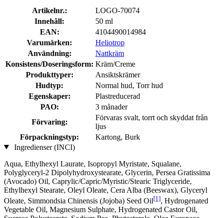
Artikelnr.:
LOGO-70074
Innehåll:
50 ml
EAN:
4104490014984
Varumärken:
Heliotrop
Användning:
Nattkräm
Konsistens/Doseringsform:
Kräm/Creme
Produkttyper:
Ansiktskrämer
Hudtyp:
Normal hud, Torr hud
Egenskaper:
Plastreducerad
PAO:
3 månader
Förvaras svalt, torrt och skyddat från
Förvaring:
ljus
Förpackningstyp:
Kartong, Burk
Ingredienser (INCI)
Aqua, Ethylhexyl Laurate, Isopropyl Myristate, Squalane,
Polyglyceryl-2 Dipolyhydroxystearate, Glycerin, Persea Gratissima
(Avocado) Oil, Caprylic/Capric/Myristic/Stearic Triglyceride,
Ethylhexyl Stearate, Oleyl Oleate, Cera Alba (Beeswax), Glyceryl
[1]
Oleate, Simmondsia Chinensis (Jojoba) Seed Oil
, Hydrogenated
Vegetable Oil, Magnesium Sulphate, Hydrogenated Castor Oil,