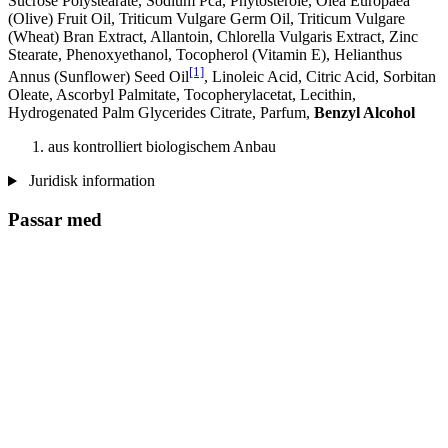
Sucrose Polystearate, Sodium Pca, Phytosterole, Olea Europaea
(Olive) Fruit Oil, Triticum Vulgare Germ Oil, Triticum Vulgare
(Wheat) Bran Extract, Allantoin, Chlorella Vulgaris Extract, Zinc
Stearate, Phenoxyethanol, Tocopherol (Vitamin E), Helianthus
[1]
Annus (Sunflower) Seed Oil
, Linoleic Acid, Citric Acid, Sorbitan
Oleate, Ascorbyl Palmitate, Tocopherylacetat, Lecithin,
Hydrogenated Palm Glycerides Citrate, Parfum,
Benzyl Alcohol
aus kontrolliert biologischem Anbau
Juridisk information
Passar med