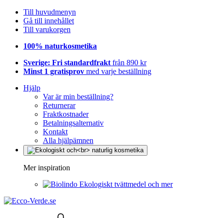
Till huvudmenyn
Gå till innehållet
Till varukorgen
100% naturkosmetika
Sverige: Fri standardfrakt
från 890 kr
Minst 1 gratisprov
med varje beställning
Hjälp
Var är min beställning?
Returnerar
Fraktkostnader
Betalningsalternativ
Kontakt
Alla hjälpämnen
Mer inspiration
Ekologiskt tvättmedel och mer