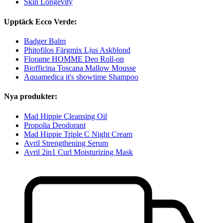
Skin Longevity
Upptäck Ecco Verde:
Badger Balm
Phitofilos Färgmix Ljus Askblond
Florame HOMME Deo Roll-on
Biofficina Toscana Mallow Mousse
Aquamedica it's showtime Shampoo
Nya produkter:
Mad Hippie Cleansing Oil
Propolia Deodorant
Mad Hippie Triple C Night Cream
Avril Strengthening Serum
Avril 2in1 Curl Moisturizing Mask