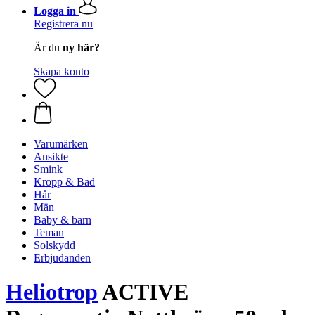
Logga in
Registrera nu
Är du
ny här?
Skapa konto
Varumärken
Ansikte
Smink
Kropp & Bad
Hår
Män
Baby & barn
Teman
Solskydd
Erbjudanden
Heliotrop
ACTIVE