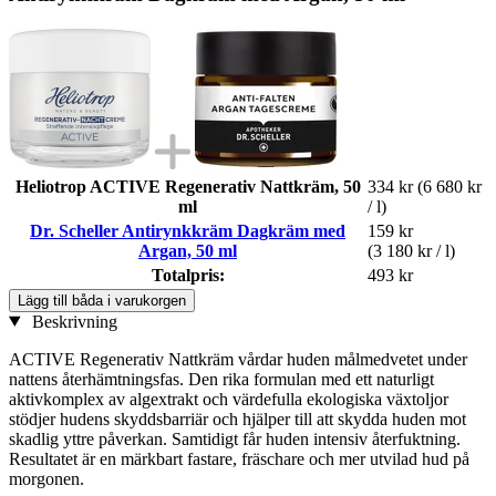
Heliotrop ACTIVE Regenerativ Nattkräm, 50
334 kr
(6 680 kr
ml
/ l)
Dr. Scheller Antirynkkräm Dagkräm med
159 kr
Argan, 50 ml
(3 180 kr / l)
Totalpris:
493 kr
Lägg till båda i varukorgen
Beskrivning
ACTIVE Regenerativ Nattkräm vårdar huden målmedvetet under
nattens återhämtningsfas. Den rika formulan med ett naturligt
aktivkomplex av algextrakt och värdefulla ekologiska växtoljor
stödjer hudens skyddsbarriär och hjälper till att skydda huden mot
skadlig yttre påverkan. Samtidigt får huden intensiv återfuktning.
Resultatet är en märkbart fastare, fräschare och mer utvilad hud på
morgonen.