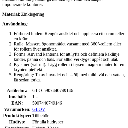
imponerande konturer.
Material
: Zinklegering
Användning
:
Förbered huden: Rengör ansiktet och applicera ett serum eller
en kräm.
Rulla: Massera ögonområdet varsamt med 360°-rollern eller
för rollern över ansiktet.
Forma: Använd kanterna för att lyfta och definiera käklinje,
kinder, panna och hals. För alltid verktyget uppåt och utåt.
Kyla ner (valfritt): Lägg rollern i frysen i några minuter för en
kryoterapieffekt.
Rengöring: Ta av huvudet och skölj med mild tvål och vatten,
låt sedan torka.
Artikelnr.:
GLO-5907440749146
Innehåll:
1 st.
EAN:
5907440749146
Varumärken:
GLOV
Produkttyper:
Tillbehör
Hudtyp:
För alla hudtyper