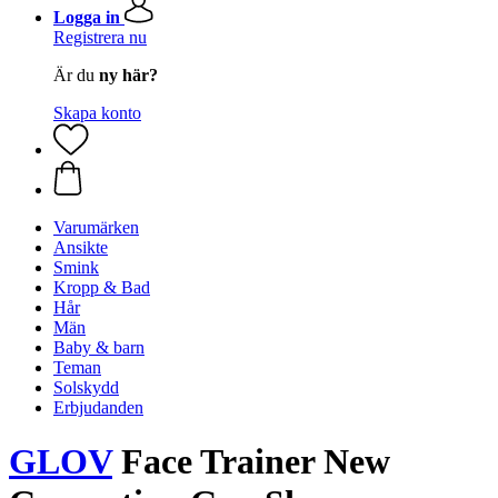
Logga in
Registrera nu
Är du
ny här?
Skapa konto
Varumärken
Ansikte
Smink
Kropp & Bad
Hår
Män
Baby & barn
Teman
Solskydd
Erbjudanden
GLOV
Face Trainer New