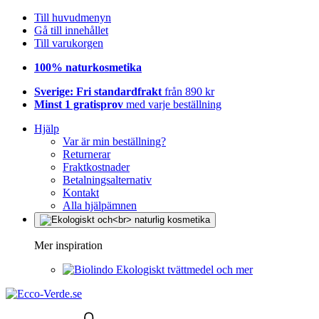
Till huvudmenyn
Gå till innehållet
Till varukorgen
100% naturkosmetika
Sverige: Fri standardfrakt
från 890 kr
Minst 1 gratisprov
med varje beställning
Hjälp
Var är min beställning?
Returnerar
Fraktkostnader
Betalningsalternativ
Kontakt
Alla hjälpämnen
Mer inspiration
Ekologiskt tvättmedel och mer