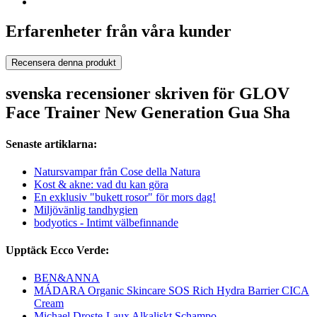
Erfarenheter från våra kunder
Recensera denna produkt
svenska recensioner skriven för GLOV
Face Trainer New Generation Gua Sha
Senaste artiklarna:
Natursvampar från Cose della Natura
Kost & akne: vad du kan göra
En exklusiv "bukett rosor" för mors dag!
Miljövänlig tandhygien
bodyotics - Intimt välbefinnande
Upptäck Ecco Verde:
BEN&ANNA
MÁDARA Organic Skincare SOS Rich Hydra Barrier CICA
Cream
Michael Droste-Laux Alkaliskt Schampo