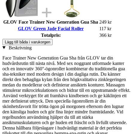
GLOV Face Trainer New Generation Gua Sha
249 kr
GLOV Green Jade Facial Roller
117 kr
Totalpris:
366 kr
Lägg till båda i varukorgen
Beskrivning
Face Trainer New Generation Gua Sha från GLOV tar din
hudvårdsrutin till nästa nivå. Med sex noggrant utformade kanter
och en innovativ 360°-ögonroller kombinerar du traditionella gua
sha-tekniker med modern design i din dagliga rutin. Du känner
direkt den behagliga kylan från den högkvalitativa zinklegeringen
medan du modellerar och definierar ansiktets konturer. Massagen
stimulerar mikrocirkulationen och bidrar till en uppstramande effekt.
Använd verktyget för att framhäva kindbenen och ge käklinjen ett
mer definierat uttryck. Den speciella ögonrollern är din
skönhetsfavorit för trötta ögon på morgonen eftersom den lugnar
den känsliga huden och gör fina linjer mindre framträdande. Vid
regelbunden användning hjälper du till att stärka
ansiktsmuskulaturen och ge huden ett fräscht och livfullt utseende.
Denna hållbara följeslagare i hudvänligt material är det perfekta
tillskottet till din personliga hemma-spa-rutin och skapar