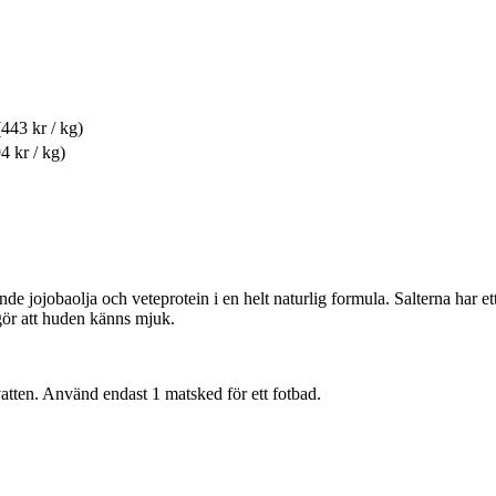
(443 kr / kg)
4 kr / kg)
 jojobaolja och veteprotein i en helt naturlig formula. Salterna har e
gör att huden känns mjuk.
 vatten. Använd endast 1 matsked för ett fotbad.