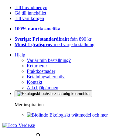
Till huvudmenyn
Gå till innehållet
Till varukorgen
100% naturkosmetika
Sverige: Fri standardfrakt
från 890 kr
Minst 1 gratisprov
med varje beställning
Hjälp
Var är min beställning?
Returnerar
Fraktkostnader
Betalningsalternativ
Kontakt
Alla hjälpämnen
Mer inspiration
Ekologiskt tvättmedel och mer