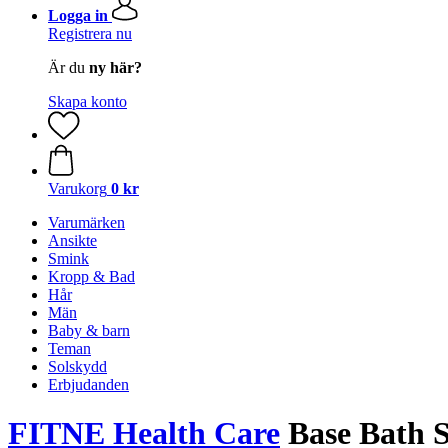
Logga in
Registrera nu
Är du
ny här?
Skapa konto
Varukorg
0 kr
Varumärken
Ansikte
Smink
Kropp & Bad
Hår
Män
Baby & barn
Teman
Solskydd
Erbjudanden
FITNE Health Care
Base Bath Sa