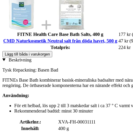
FITNE Health Care Base Bath Salts, 400 g
177 kr
CMD Naturkosmetik Neutral salt från döda havet, 500 g
47 kr
(9
Totalpris:
224 kr
Lägg till båda i varukorgen
Beskrivning
Tysk förpackning: Basen Bad
FITNEs Base Bath kombinerar basisk-mineraliska badsalter med närande
rengöring. De örtbaserade komponenterna har en närande effekt och 
Användning:
För ett helbad, lös upp 2 till 3 matskedar salt i ca 37 ° C varmt
Rekommenderad badtid: minst 30 minuter
Artikelnr.:
XVA-FH-00031111
Innehåll:
400 g