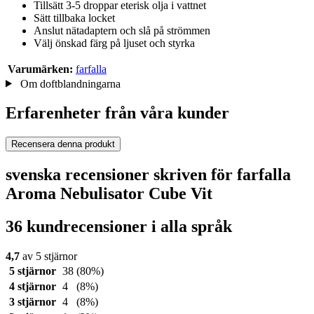
Tillsätt 3-5 droppar eterisk olja i vattnet
Sätt tillbaka locket
Anslut nätadaptern och slå på strömmen
Välj önskad färg på ljuset och styrka
Varumärken:
farfalla
Om doftblandningarna
Erfarenheter från våra kunder
Recensera denna produkt
svenska recensioner skriven för farfalla
Aroma Nebulisator Cube Vit
36 kundrecensioner i alla språk
4,7
av 5 stjärnor
5 stjärnor
38
(80%)
4 stjärnor
4
(8%)
3 stjärnor
4
(8%)