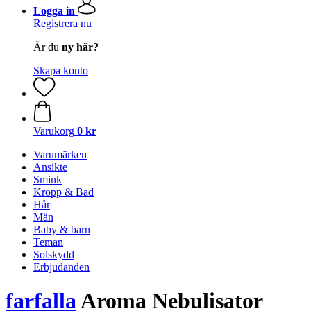
Logga in
Registrera nu
Är du
ny här?
Skapa konto
Varukorg
0 kr
Varumärken
Ansikte
Smink
Kropp & Bad
Hår
Män
Baby & barn
Teman
Solskydd
Erbjudanden
farfalla
Aroma Nebulisator