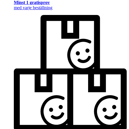
Minst 1 gratisprov
med varje beställning