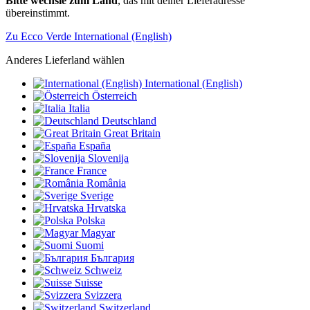
Bitte wechsle zum Land
, das mit deiner Lieferadresse
übereinstimmt.
Zu Ecco Verde International (English)
Anderes Lieferland wählen
International (English)
Österreich
Italia
Deutschland
Great Britain
España
Slovenija
France
România
Sverige
Hrvatska
Polska
Magyar
Suomi
България
Schweiz
Suisse
Svizzera
Switzerland