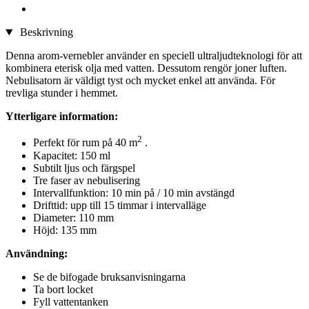
Beskrivning
Denna arom-vernebler använder en speciell ultraljudteknologi för att
kombinera eterisk olja med vatten. Dessutom rengör joner luften.
Nebulisatorn är väldigt tyst och mycket enkel att använda. För
trevliga stunder i hemmet.
Ytterligare information:
2
Perfekt för rum på 40 m
.
Kapacitet: 150 ml
Subtilt ljus och färgspel
Tre faser av nebulisering
Intervallfunktion: 10 min på / 10 min avstängd
Drifttid: upp till 15 timmar i intervalläge
Diameter: 110 mm
Höjd: 135 mm
Användning:
Se de bifogade bruksanvisningarna
Ta bort locket
Fyll vattentanken