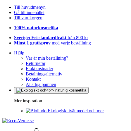
Till huvudmenyn
Gå till innehållet
Till varukorgen
100% naturkosmetika
Sverige: Fri standardfrakt
från 890 kr
Minst 1 gratisprov
med varje beställning
Hjälp
Var är min beställning?
Returnerar
Fraktkostnader
Betalningsalternativ
Kontakt
Alla hjälpämnen
Mer inspiration
Ekologiskt tvättmedel och mer