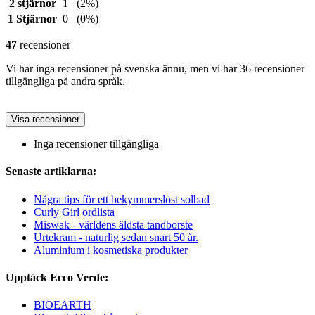
2 stjärnor
1
(2%)
1 Stjärnor
0
(0%)
47
recensioner
Vi har inga recensioner på svenska ännu, men vi har 36 recensioner
tillgängliga på andra språk.
Visa recensioner
Inga recensioner tillgängliga
Senaste artiklarna:
Några tips för ett bekymmerslöst solbad
Curly Girl ordlista
Miswak - världens äldsta tandborste
Urtekram - naturlig sedan snart 50 år.
Aluminium i kosmetiska produkter
Upptäck Ecco Verde:
BIOEARTH