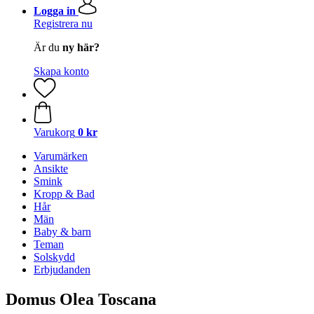
Logga in
Registrera nu
Är du
ny här?
Skapa konto
Varukorg
0 kr
Varumärken
Ansikte
Smink
Kropp & Bad
Hår
Män
Baby & barn
Teman
Solskydd
Erbjudanden
Domus Olea Toscana