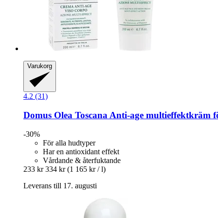
Varukorg
4.2 (31)
Domus Olea Toscana
Anti-​age multieffektkräm f
-30%
För alla hudtyper
Har en antioxidant effekt
Vårdande & återfuktande
233 kr
334 kr
(1 165 kr / l)
Leverans till 17. augusti