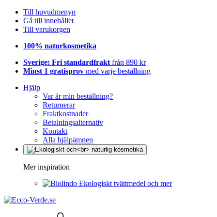
Till huvudmenyn
Gå till innehållet
Till varukorgen
100% naturkosmetika
Sverige: Fri standardfrakt
från 890 kr
Minst 1 gratisprov
med varje beställning
Hjälp
Var är min beställning?
Returnerar
Fraktkostnader
Betalningsalternativ
Kontakt
Alla hjälpämnen
Mer inspiration
Ekologiskt tvättmedel och mer