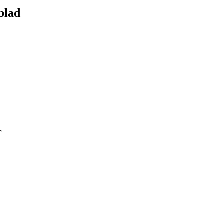
blad
r