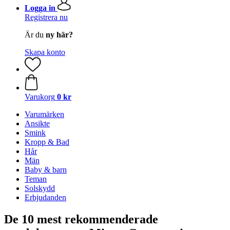
Logga in
Registrera nu
Är du
ny här?
Skapa konto
Varukorg
0 kr
Varumärken
Ansikte
Smink
Kropp & Bad
Hår
Män
Baby & barn
Teman
Solskydd
Erbjudanden
De 10 mest rekommenderade