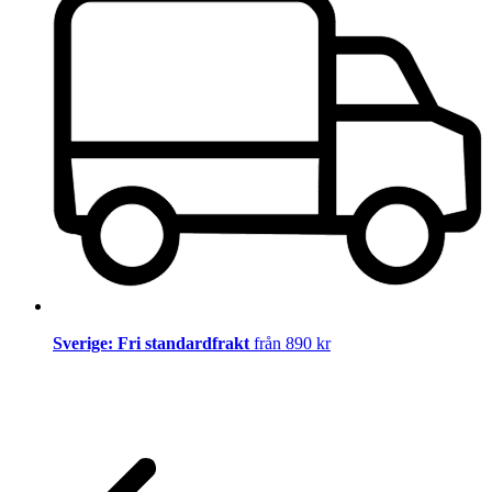
Sverige: Fri standardfrakt
från 890 kr