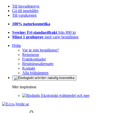
Till huvudmenyn
Gå till innehållet
Till varukorgen
100% naturkosmetika
Sverige: Fri standardfrakt
från 890 kr
Minst 1 gratisprov
med varje beställning
Hjälp
Var är min beställning?
Returnerar
Fraktkostnader
Betalningsalternativ
Kontakt
Alla hjälpämnen
Mer inspiration
Ekologiskt tvättmedel och mer