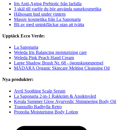
Iris Anti-Aging Prebiotic från farfalla
3 skäl till varför du bör använda naturkosmetika
Hälsosam hud under vintern
Massiv kosmetika från La Saponaria
Bli av med sminkfläckar utan att tvätta
Upptäck Ecco Verde:
La Saponaria
Weleda Iris Balancing moisturizing care
Weleda Pink Peach Hand Cream
Large Shadow Brush Nr. 68 - ögonskuggspensel
MÁDARA Organic Skincare Melting Cleansing Oil
Nya produkter:
Avril Soothing Scalp Serum
La Saponaria 2-in-1 Rakkräm & Ansiktsvård
Kerala Summer Glow Ayurvedic Shimmering Body Oil
Tranquillo Badhylla Retro
Propolia Moisturising Body Lotion