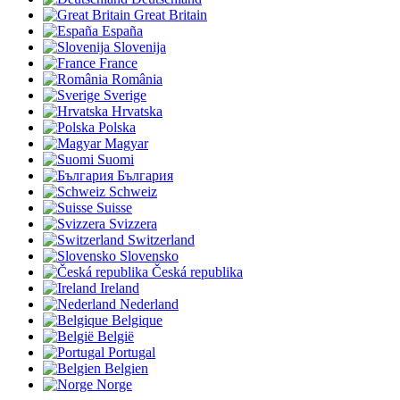
Great Britain
España
Slovenija
France
România
Sverige
Hrvatska
Polska
Magyar
Suomi
България
Schweiz
Suisse
Svizzera
Switzerland
Slovensko
Česká republika
Ireland
Nederland
Belgique
België
Portugal
Belgien
Norge