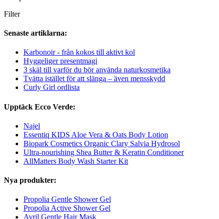
Filter
Senaste artiklarna:
Karbonoir - från kokos till aktivt kol
Hyggeliger presentmagi
3 skäl till varför du bör använda naturkosmetika
Tvätta istället för att slänga – även mensskydd
Curly Girl ordlista
Upptäck Ecco Verde:
Najel
Essentiq KIDS Aloe Vera & Oats Body Lotion
Biopark Cosmetics Organic Clary Salvia Hydrosol
Ultra-nourishing Shea Butter & Keratin Conditioner
AllMatters Body Wash Starter Kit
Nya produkter:
Propolia Gentle Shower Gel
Propolia Active Shower Gel
Avril Gentle Hair Mask