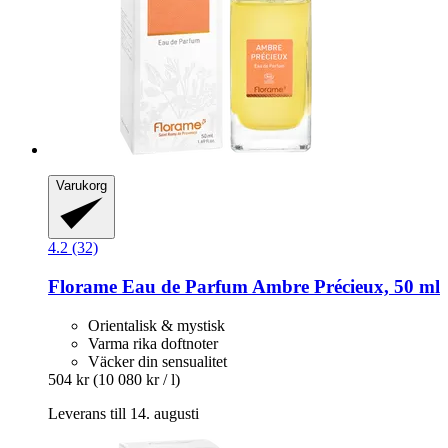
Varukorg
4.2 (32)
Florame
Eau de Parfum Ambre Précieux, 50 ml
Orientalisk & mystisk
Varma rika doftnoter
Väcker din sensualitet
504 kr
(10 080 kr / l)
Leverans till 14. augusti