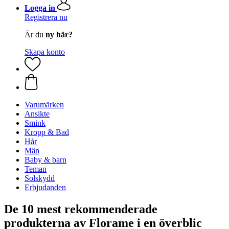
Logga in
Registrera nu
Är du
ny här?
Skapa konto
Varumärken
Ansikte
Smink
Kropp & Bad
Hår
Män
Baby & barn
Teman
Solskydd
Erbjudanden
De 10 mest rekommenderade
produkterna av Florame i en överblic