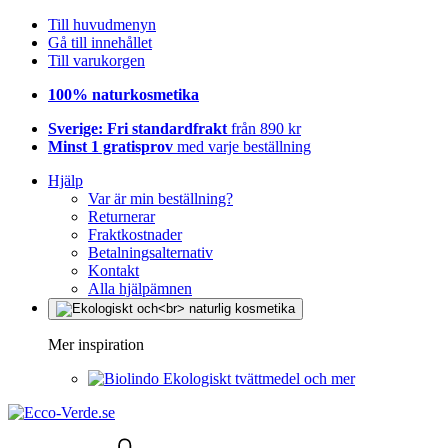
Till huvudmenyn
Gå till innehållet
Till varukorgen
100% naturkosmetika
Sverige: Fri standardfrakt
från 890 kr
Minst 1 gratisprov
med varje beställning
Hjälp
Var är min beställning?
Returnerar
Fraktkostnader
Betalningsalternativ
Kontakt
Alla hjälpämnen
Mer inspiration
Ekologiskt tvättmedel och mer