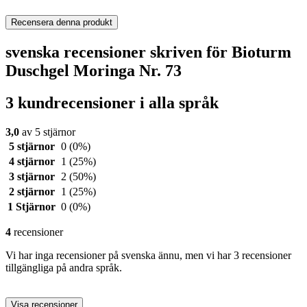
Recensera denna produkt
svenska recensioner skriven för Bioturm
Duschgel Moringa Nr. 73
3 kundrecensioner i alla språk
3,0
av 5 stjärnor
5 stjärnor
0
(0%)
4 stjärnor
1
(25%)
3 stjärnor
2
(50%)
2 stjärnor
1
(25%)
1 Stjärnor
0
(0%)
4
recensioner
Vi har inga recensioner på svenska ännu, men vi har 3 recensioner
tillgängliga på andra språk.
Visa recensioner