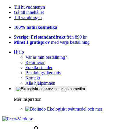
Till huvudmenyn
Gå till innehållet
Till varukorgen
100% naturkosmetika
Sverige: Fri standardfrakt
från 890 kr
Minst 1 gratisprov
med varje beställning
Hjälp
Var är min beställning?
Returnerar
Fraktkostnader
Betalningsalternativ
Kontakt
Alla hjälpämnen
Mer inspiration
Ekologiskt tvättmedel och mer