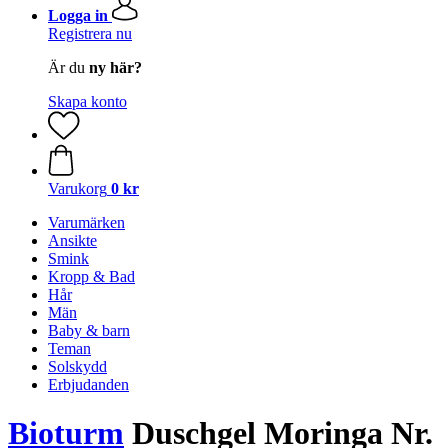
Logga in
Registrera nu
Är du
ny här?
Skapa konto
Varukorg
0 kr
Varumärken
Ansikte
Smink
Kropp & Bad
Hår
Män
Baby & barn
Teman
Solskydd
Erbjudanden
Bioturm
Duschgel Moringa Nr.