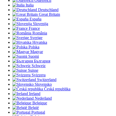
Österreich
Italia
Deutschland
Great Britain
España
Slovenija
France
România
Sverige
Hrvatska
Polska
Magyar
Suomi
България
Schweiz
Suisse
Svizzera
Switzerland
Slovensko
Česká republika
Ireland
Nederland
Belgique
België
Portugal