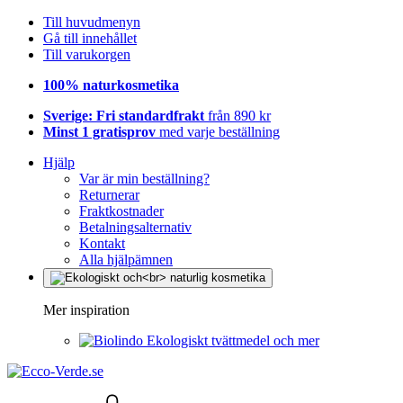
Till huvudmenyn
Gå till innehållet
Till varukorgen
100% naturkosmetika
Sverige: Fri standardfrakt
från 890 kr
Minst 1 gratisprov
med varje beställning
Hjälp
Var är min beställning?
Returnerar
Fraktkostnader
Betalningsalternativ
Kontakt
Alla hjälpämnen
Mer inspiration
Ekologiskt tvättmedel och mer