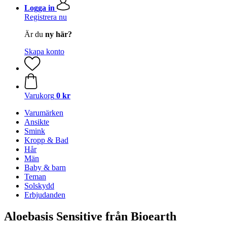
Logga in
Registrera nu
Är du
ny här?
Skapa konto
Varukorg
0 kr
Varumärken
Ansikte
Smink
Kropp & Bad
Hår
Män
Baby & barn
Teman
Solskydd
Erbjudanden
Aloebasis Sensitive från Bioearth