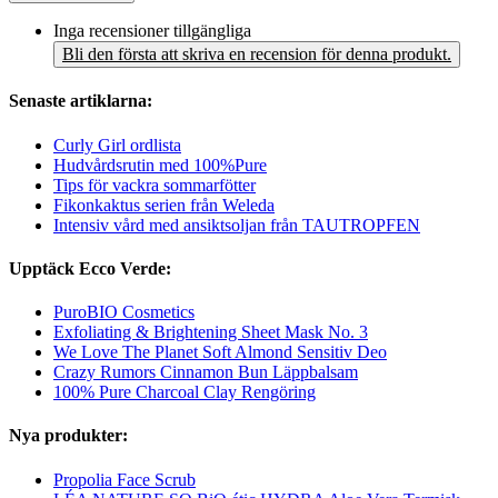
Inga recensioner tillgängliga
Bli den första att skriva en recension för denna produkt.
Senaste artiklarna:
Curly Girl ordlista
Hudvårdsrutin med 100%Pure
Tips för vackra sommarfötter
Fikonkaktus serien från Weleda
Intensiv vård med ansiktsoljan från TAUTROPFEN
Upptäck Ecco Verde:
PuroBIO Cosmetics
Exfoliating & Brightening Sheet Mask No. 3
We Love The Planet Soft Almond Sensitiv Deo
Crazy Rumors Cinnamon Bun Läppbalsam
100% Pure Charcoal Clay Rengöring
Nya produkter:
Propolia Face Scrub