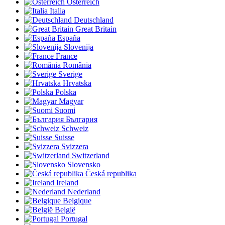
Österreich
Italia
Deutschland
Great Britain
España
Slovenija
France
România
Sverige
Hrvatska
Polska
Magyar
Suomi
България
Schweiz
Suisse
Svizzera
Switzerland
Slovensko
Česká republika
Ireland
Nederland
Belgique
België
Portugal