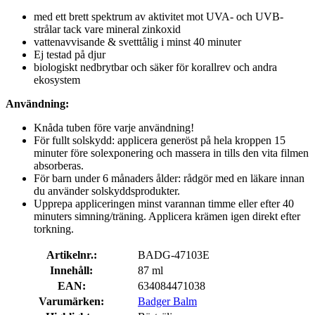
med ett brett spektrum av aktivitet mot UVA- och UVB-
strålar tack vare mineral zinkoxid
vattenavvisande & svetttålig i minst 40 minuter
Ej testad på djur
biologiskt nedbrytbar och säker för korallrev och andra
ekosystem
Användning:
Knåda tuben före varje användning!
För fullt solskydd: applicera generöst på hela kroppen 15
minuter före solexponering och massera in tills den vita filmen
absorberas.
För barn under 6 månaders ålder: rådgör med en läkare innan
du använder solskyddsprodukter.
Upprepa appliceringen minst varannan timme eller efter 40
minuters simning/träning. Applicera krämen igen direkt efter
torkning.
Artikelnr.:
BADG-47103E
Innehåll:
87 ml
EAN:
634084471038
Varumärken:
Badger Balm