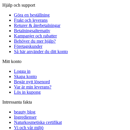
Hjälp och support
Göra en beställning
Frakt och leverans
Returer & återbetalningar
Betalningsalternativ
Kampanjer och rabatter
Behöver du mer hjälp?
Företagskunder
Så här använder du ditt konto
Mitt konto
Logga in
Skapa konto
Begär nytt lösenord
Var är min leverans?
Lös in kupong
Intressanta fakta
beauty blog
Ingredienser
Naturkosmetiska certifikat
Vi och vår miljö