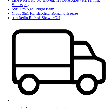
LÉA NATURE SO BiO étic HYDRA Aloe Vera Termisk
Vattenspray
Avril Pro Âge+ Night Balm
Niyok 3in1 Herrduschgel Bergamot Breeze
i+m Berlin Refresh Shower Gel