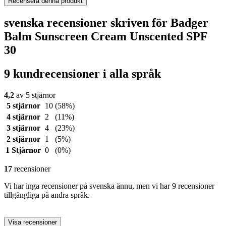
Recensera denna produkt
svenska recensioner skriven för Badger
Balm Sunscreen Cream Unscented SPF
30
9 kundrecensioner i alla språk
4,2
av 5 stjärnor
5 stjärnor
10
(58%)
4 stjärnor
2
(11%)
3 stjärnor
4
(23%)
2 stjärnor
1
(5%)
1 Stjärnor
0
(0%)
17
recensioner
Vi har inga recensioner på svenska ännu, men vi har 9 recensioner
tillgängliga på andra språk.
Visa recensioner