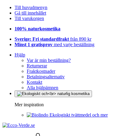
Till huvudmenyn
Gå till innehållet
Till varukorgen
100% naturkosmetika
Sverige: Fri standardfrakt
från 890 kr
Minst 1 gratisprov
med varje beställning
Hjälp
Var är min beställning?
Returnerar
Fraktkostnader
Betalningsalternativ
Kontakt
Alla hjälpämnen
Mer inspiration
Ekologiskt tvättmedel och mer