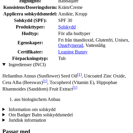
Highlights:
Bästsäljare
Konsistens/Doseringsform:
Kräm/Creme
Applicera solskyddsmedel:
Ansikte, Kropp
Solskydd (SPF):
SPF 30
Produkttyper:
Solskydd
Hudtyp:
För alla hudtyper
Fri från titandioxid, Glutenfri, Unisex,
Egenskaper:
Oparfymerad
, Vattentålig
Certifikater:
Leaping Bunny
Förpackningstyp:
Tub
Ingredienser (INCI)
[1]
Helianthus Annus (Sunflower) Seed Oil
, Uncoated Zinc Oxide,
[1]
Cera Alba (Beeswax)
, Tocopherol (Vitamin E), Hippophae
[1]
Rhamnoides (Sanddorn) Fruit Extract
aus biologischem Anbau
Information om solskydd
Om Badger Balm solskyddsmedel
Juridisk information
Passar med