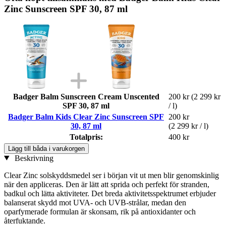
Zinc Sunscreen SPF 30, 87 ml
Badger Balm Sunscreen Cream Unscented
200 kr
(2 299 kr
SPF 30, 87 ml
/ l)
Badger Balm Kids Clear Zinc Sunscreen SPF
200 kr
30, 87 ml
(2 299 kr / l)
Totalpris:
400 kr
Lägg till båda i varukorgen
Beskrivning
Clear Zinc solskyddsmedel ser i början vit ut men blir genomskinlig
när den appliceras. Den är lätt att sprida och perfekt för stranden,
badkul och lätta aktiviteter. Det breda aktivitetsspektrumet erbjuder
balanserat skydd mot UVA- och UVB-strålar, medan den
oparfymerade formulan är skonsam, rik på antioxidanter och
återfuktande.