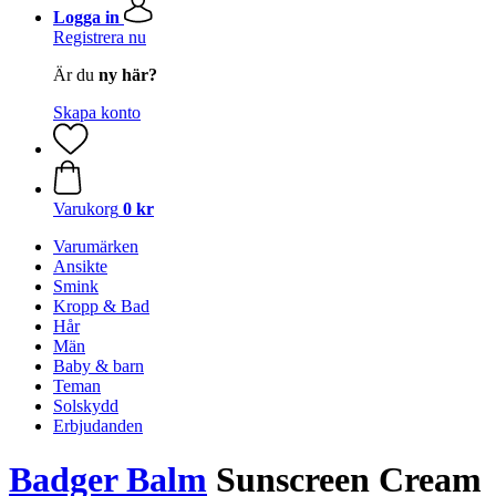
Logga in
Registrera nu
Är du
ny här?
Skapa konto
Varukorg
0 kr
Varumärken
Ansikte
Smink
Kropp & Bad
Hår
Män
Baby & barn
Teman
Solskydd
Erbjudanden
Badger Balm
Sunscreen Cream