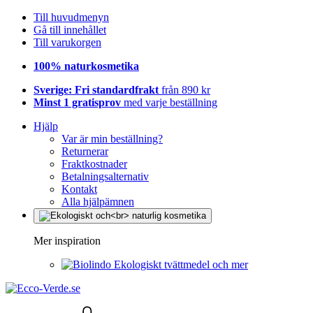
Till huvudmenyn
Gå till innehållet
Till varukorgen
100% naturkosmetika
Sverige: Fri standardfrakt
från 890 kr
Minst 1 gratisprov
med varje beställning
Hjälp
Var är min beställning?
Returnerar
Fraktkostnader
Betalningsalternativ
Kontakt
Alla hjälpämnen
Mer inspiration
Ekologiskt tvättmedel och mer