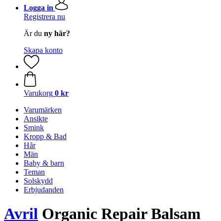
Logga in
Registrera nu
Är du
ny här?
Skapa konto
Varukorg
0 kr
Varumärken
Ansikte
Smink
Kropp & Bad
Hår
Män
Baby & barn
Teman
Solskydd
Erbjudanden
Avril
Organic Repair Balsam