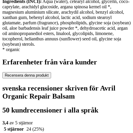
Ingredients (INCI):
Aqua (water), cetearyl alcohol, glycerin, coco-
caprylate, arachidyl glucoside, argana spinosa kernel oil *,
magnesium aluminium silicate, arachydil alcohol, benzyl alcohol,
xanthan gum, behenyl alcohol, lactic acid, sodium stearoyl
glutamate, parfum (fragrance), phospholipids, glycine soja (soybean)
oil, aloe barbadensis leaf juice powder *, dehydroacetic acid, argan
oil aminopropanediol esters, linalool, glycolipids, limonene,
tocopherol, helianthus annuus (sunflower) seed oil, glycine soja
(soybean) sterols.
* organic
Erfarenheter från våra kunder
Recensera denna produkt
svenska recensioner skriven för Avril
Organic Repair Balsam
50 kundrecensioner i alla språk
3,4
av 5 stjärnor
5 stjärnor
24
(25%)