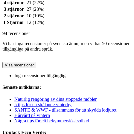
4 stjärnor
21
(22%)
3 stjärnor
27
(28%)
2 stjärnor
10
(10%)
1 Stjärnor
12
(12%)
94
recensioner
Vi har inga recensioner på svenska ännu, men vi har 50 recensioner
tillgängliga på andra språk.
Visa recensioner
Inga recensioner tillgängliga
Senaste artiklarna:
Naturlig rengöring av dina stoppade möbler
5 tips för en strålande vinterhy
SANTE & WWF - tillsammans för att skydda lodjuret
Hårvård på vintern
Några tips för ett bekymmerslöst solbad
Upptäck Ecco Verde: