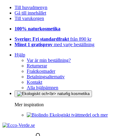
Till huvudmenyn
Gå till innehållet
Till varukorgen
100% naturkosmetika
Sverige: Fri standardfrakt
från 890 kr
Minst 1 gratisprov
med varje beställning
Hjälp
Var är min beställning?
Returnerar
Fraktkostnader
Betalningsalternativ
Kontakt
Alla hjälpämnen
Mer inspiration
Ekologiskt tvättmedel och mer