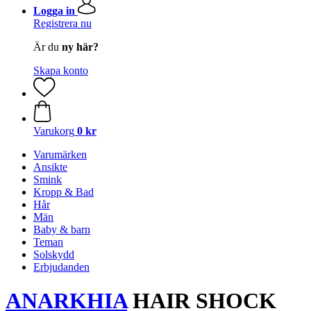
Logga in
Registrera nu
Är du
ny här?
Skapa konto
Varukorg
0 kr
Varumärken
Ansikte
Smink
Kropp & Bad
Hår
Män
Baby & barn
Teman
Solskydd
Erbjudanden
ANARKHIA
HAIR SHOCK