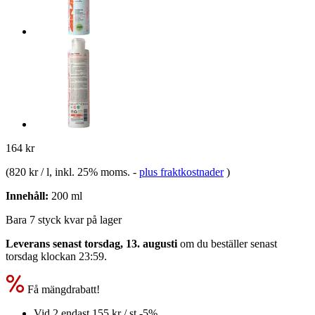
164 kr
(
820 kr / l
, inkl. 25% moms.
-
plus fraktkostnader
)
Innehåll:
200 ml
Bara 7 styck kvar på lager
Leverans senast torsdag, 13. augusti
om du beställer senast
torsdag klockan 23:59
.
Få mängdrabatt!
Vid 2 endast
155 kr
/ st.
-5%