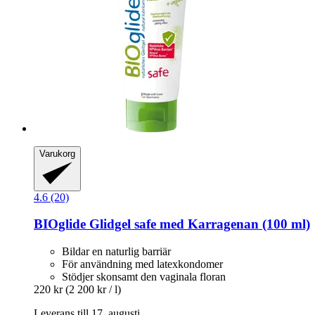
Varukorg
4.6 (20)
BIOglide
Glidgel safe med Karragenan (100 ml)
Bildar en naturlig barriär
För användning med latexkondomer
Stödjer skonsamt den vaginala floran
220 kr
(2 200 kr / l)
Leverans till 17. augusti