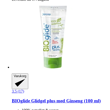
Varukorg
3.5 (17)
BIOglide
Glidgel plus med Ginseng (100 ml)