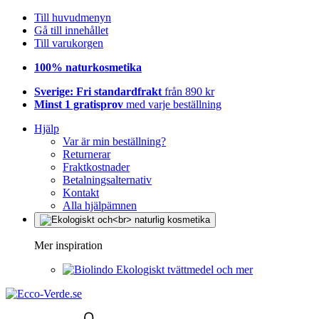
Till huvudmenyn
Gå till innehållet
Till varukorgen
100% naturkosmetika
Sverige: Fri standardfrakt
från 890 kr
Minst 1 gratisprov
med varje beställning
Hjälp
Var är min beställning?
Returnerar
Fraktkostnader
Betalningsalternativ
Kontakt
Alla hjälpämnen
Mer inspiration
Ekologiskt tvättmedel och mer