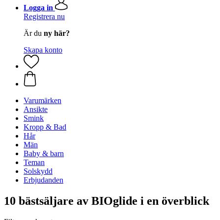
Logga in
Registrera nu
Är du
ny här?
Skapa konto
Varumärken
Ansikte
Smink
Kropp & Bad
Hår
Män
Baby & barn
Teman
Solskydd
Erbjudanden
10 bästsäljare av BIOglide i en överblick