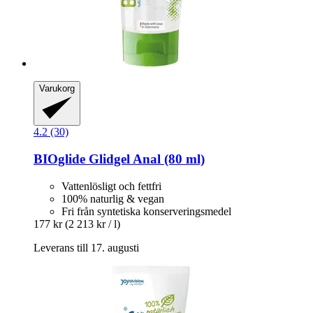
Varukorg
4.2 (30)
BIOglide
Glidgel Anal (80 ml)
Vattenlösligt och fettfri
100% naturlig & vegan
Fri från syntetiska konserveringsmedel
177 kr
(2 213 kr / l)
Leverans till 17. augusti