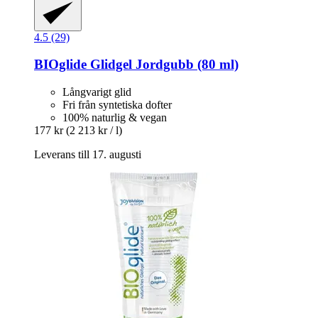
4.5 (29)
BIOglide
Glidgel Jordgubb (80 ml)
Långvarigt glid
Fri från syntetiska dofter
100% naturlig & vegan
177 kr
(2 213 kr / l)
Leverans till 17. augusti