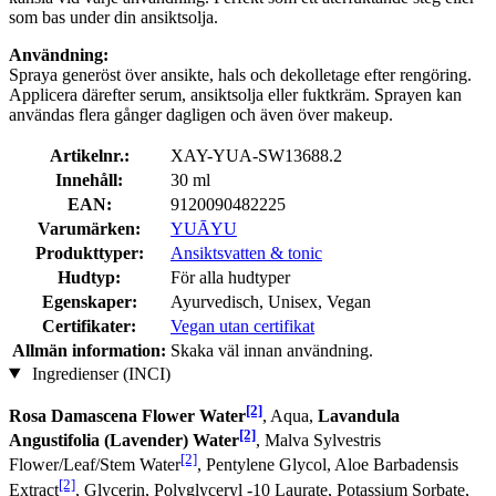
som bas under din ansiktsolja.
Användning:
Spraya generöst över ansikte, hals och dekolletage efter rengöring.
Applicera därefter serum, ansiktsolja eller fuktkräm. Sprayen kan
användas flera gånger dagligen och även över makeup.
Artikelnr.:
XAY-YUA-SW13688.2
Innehåll:
30 ml
EAN:
9120090482225
Varumärken:
YUĀYU
Produkttyper:
Ansiktsvatten & tonic
Hudtyp:
För alla hudtyper
Egenskaper:
Ayurvedisch, Unisex, Vegan
Certifikater:
Vegan utan certifikat
Allmän information:
Skaka väl innan användning.
Ingredienser (INCI)
[2]
Rosa Damascena Flower Water
, Aqua,
Lavandula
[2]
Angustifolia (Lavender) Water
, Malva Sylvestris
[2]
Flower/Leaf/Stem Water
, Pentylene Glycol, Aloe Barbadensis
[2]
Extract
, Glycerin, Polyglyceryl -10 Laurate, Potassium Sorbate,