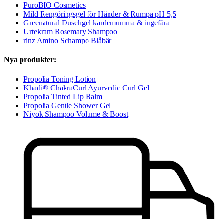
PuroBIO Cosmetics
Mild Rengöringsgel för Händer & Rumpa pH 5,5
Greenatural Duschgel kardemumma & ingefära
Urtekram Rosemary Shampoo
rinz Amino Schampo Blåbär
Nya produkter:
Propolia Toning Lotion
Khadi® ChakraCurl Ayurvedic Curl Gel
Propolia Tinted Lip Balm
Propolia Gentle Shower Gel
Niyok Shampoo Volume & Boost