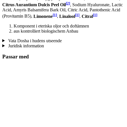
[2]
Citrus Aurantium Dulcis Peel Oil
, Sodium Hyaluronate, Lactic
Acid, Amyris Balsamifera Bark Oil, Citric Acid, Pantothenic Acid
[1]
[1]
[1]
(Provitamin B5),
Limonene
,
Linalool
,
Citral
Komponent i eteriska oljor och doftämnen
aus kontrolliert biologischem Anbau
Vata Dosha i hudens utseende
Juridisk information
Passar med