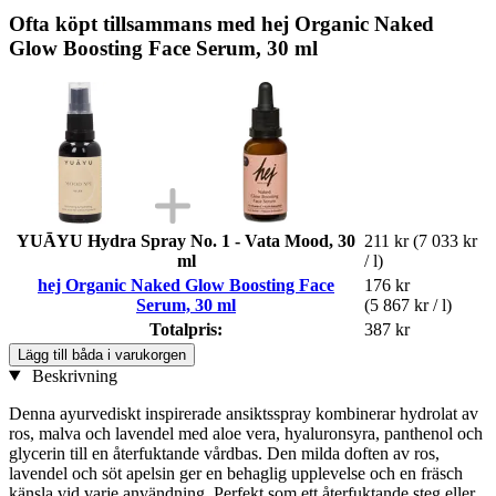
Ofta köpt tillsammans med hej Organic Naked
Glow Boosting Face Serum, 30 ml
YUĀYU Hydra Spray No. 1 - Vata Mood, 30
211 kr
(7 033 kr
ml
/ l)
hej Organic Naked Glow Boosting Face
176 kr
Serum, 30 ml
(5 867 kr / l)
Totalpris:
387 kr
Lägg till båda i varukorgen
Beskrivning
Denna ayurvediskt inspirerade ansiktsspray kombinerar hydrolat av
ros, malva och lavendel med aloe vera, hyaluronsyra, panthenol och
glycerin till en återfuktande vårdbas. Den milda doften av ros,
lavendel och söt apelsin ger en behaglig upplevelse och en fräsch
känsla vid varje användning. Perfekt som ett återfuktande steg eller