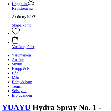
Logga in
Registrera nu
Är du
ny här?
Skapa konto
Varukorg
0 kr
Varumärken
Ansikte
Smink
Kropp & Bad
Hår
Män
Baby & barn
Teman
Solskydd
Erbjudanden
YUĀYU
Hydra Spray No. 1 -