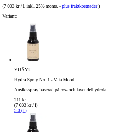
(
7 033 kr / l
, inkl. 25% moms.
-
plus fraktkostnader
)
Variant:
YUĀYU
Hydra Spray No. 1 - Vata Mood
Ansiktsspray baserad på ros- och lavendelhydrolat
211 kr
(7 033 kr / l)
5.0 (1)