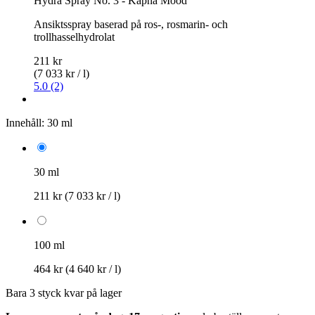
Hydra Spray No. 3 - Kapha Mood
Ansiktsspray baserad på ros-, rosmarin- och
trollhasselhydrolat
211 kr
(7 033 kr / l)
5.0 (2)
Innehåll:
30 ml
30 ml
211 kr
(7 033 kr / l)
100 ml
464 kr
(4 640 kr / l)
Bara 3 styck kvar på lager