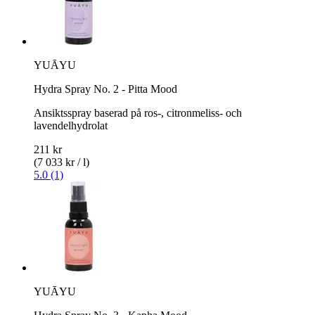
YUĀYU
Hydra Spray No. 2 - Pitta Mood
Ansiktsspray baserad på ros-, citronmeliss- och
lavendelhydrolat
211 kr
(7 033 kr / l)
5.0 (1)
YUĀYU