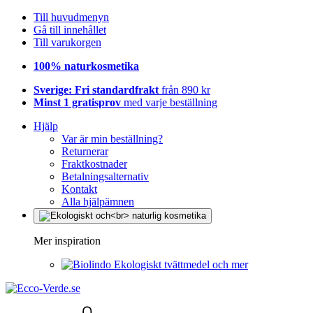
Till huvudmenyn
Gå till innehållet
Till varukorgen
100% naturkosmetika
Sverige: Fri standardfrakt
från 890 kr
Minst 1 gratisprov
med varje beställning
Hjälp
Var är min beställning?
Returnerar
Fraktkostnader
Betalningsalternativ
Kontakt
Alla hjälpämnen
Mer inspiration
Ekologiskt tvättmedel och mer