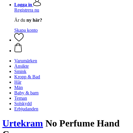
Logga in
Registrera nu
Är du
ny här?
Skapa konto
Varumärken
Ansikte
Smink
Kropp & Bad
Hår
Män
Baby & barn
Teman
Solskydd
Erbjudanden
Urtekram
No Perfume Hand