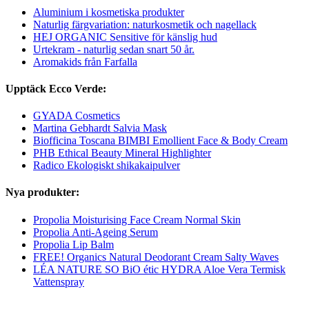
Aluminium i kosmetiska produkter
Naturlig färgvariation: naturkosmetik och nagellack
HEJ ORGANIC Sensitive för känslig hud
Urtekram - naturlig sedan snart 50 år.
Aromakids från Farfalla
Upptäck Ecco Verde:
GYADA Cosmetics
Martina Gebhardt Salvia Mask
Biofficina Toscana BIMBI Emollient Face & Body Cream
PHB Ethical Beauty Mineral Highlighter
Radico Ekologiskt shikakaipulver
Nya produkter:
Propolia Moisturising Face Cream Normal Skin
Propolia Anti-Ageing Serum
Propolia Lip Balm
FREE! Organics Natural Deodorant Cream Salty Waves
LÉA NATURE SO BiO étic HYDRA Aloe Vera Termisk
Vattenspray