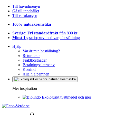
Till huvudmenyn
Gå till innehållet
Till varukorgen
100% naturkosmetika
Sverige: Fri standardfrakt
från 890 kr
Minst 1 gratisprov
med varje beställning
Hjälp
Var är min beställning?
Returnerar
Fraktkostnader
Betalningsalternativ
Kontakt
Alla hjälpämnen
Mer inspiration
Ekologiskt tvättmedel och mer