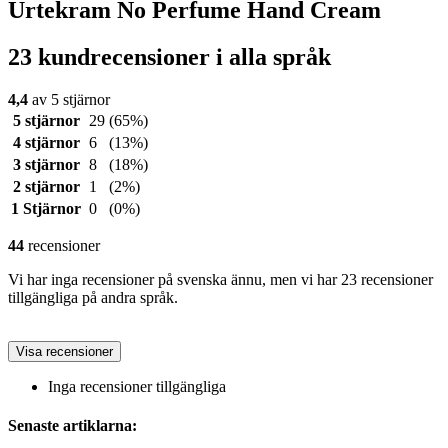
Urtekram No Perfume Hand Cream
23 kundrecensioner i alla språk
4,4
av 5 stjärnor
5 stjärnor
29
(65%)
4 stjärnor
6
(13%)
3 stjärnor
8
(18%)
2 stjärnor
1
(2%)
1 Stjärnor
0
(0%)
44
recensioner
Vi har inga recensioner på svenska ännu, men vi har 23 recensioner
tillgängliga på andra språk.
Visa recensioner
Inga recensioner tillgängliga
Senaste artiklarna: