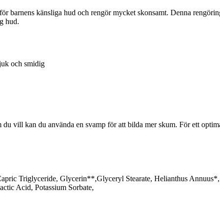
 för barnens känsliga hud och rengör mycket skonsamt. Denna rengöring
ig hud.
juk och smidig
 vill kan du använda en svamp för att bilda mer skum. För ett optimal
apric Triglyceride, Glycerin**,Glyceryl Stearate, Helianthus Annuus
ctic Acid, Potassium Sorbate,