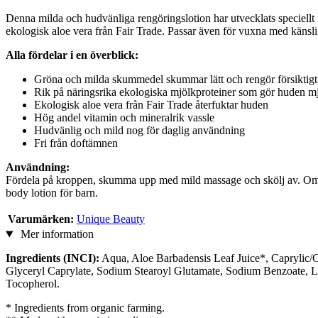
Denna milda och hudvänliga rengöringslotion har utvecklats speciellt
ekologisk aloe vera från Fair Trade. Passar även för vuxna med känsl
Alla fördelar i en överblick:
Gröna och milda skummedel skummar lätt och rengör försiktigt
Rik på näringsrika ekologiska mjölkproteiner som gör huden m
Ekologisk aloe vera från Fair Trade återfuktar huden
Hög andel vitamin och mineralrik vassle
Hudvänlig och mild nog för daglig användning
Fri från doftämnen
Användning:
Fördela på kroppen, skumma upp med mild massage och skölj av. Om du
body lotion för barn.
Varumärken:
Unique Beauty
Mer information
Ingredients (INCI):
Aqua, Aloe Barbadensis Leaf Juice*, Caprylic/C
Glyceryl Caprylate, Sodium Stearoyl Glutamate, Sodium Benzoate, La
Tocopherol.
* Ingredients from organic farming.