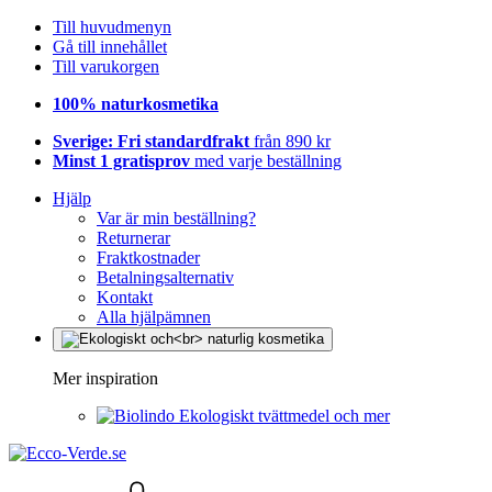
Till huvudmenyn
Gå till innehållet
Till varukorgen
100% naturkosmetika
Sverige: Fri standardfrakt
från 890 kr
Minst 1 gratisprov
med varje beställning
Hjälp
Var är min beställning?
Returnerar
Fraktkostnader
Betalningsalternativ
Kontakt
Alla hjälpämnen
Mer inspiration
Ekologiskt tvättmedel och mer