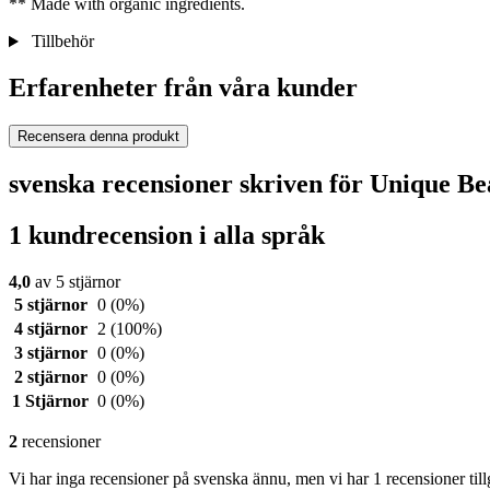
** Made with organic ingredients.
Tillbehör
Erfarenheter från våra kunder
Recensera denna produkt
svenska recensioner skriven för Unique B
1 kundrecension i alla språk
4,0
av 5 stjärnor
5 stjärnor
0
(0%)
4 stjärnor
2
(100%)
3 stjärnor
0
(0%)
2 stjärnor
0
(0%)
1 Stjärnor
0
(0%)
2
recensioner
Vi har inga recensioner på svenska ännu, men vi har 1 recensioner till