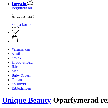
Logga in
Registrera nu
Är du
ny här?
Skapa konto
Varumärken
Ansikte
Smink
Kropp & Bad
Hår
Män
Baby & barn
Teman
Solskydd
Erbjudanden
Unique Beauty
Oparfymerad ren