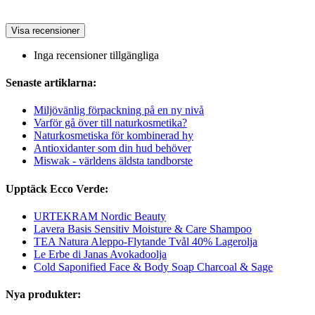
Visa recensioner
Inga recensioner tillgängliga
Senaste artiklarna:
Miljövänlig förpackning på en ny nivå
Varför gå över till naturkosmetika?
Naturkosmetiska för kombinerad hy
Antioxidanter som din hud behöver
Miswak - världens äldsta tandborste
Upptäck Ecco Verde:
URTEKRAM Nordic Beauty
Lavera Basis Sensitiv Moisture & Care Shampoo
TEA Natura Aleppo-Flytande Tvål 40% Lagerolja
Le Erbe di Janas Avokadoolja
Cold Saponified Face & Body Soap Charcoal & Sage
Nya produkter: