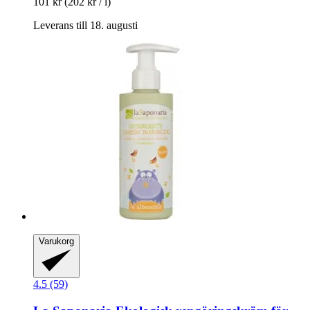
101 kr
(202 kr / l)
Leverans till 18. augusti
Varukorg
4.5 (59)