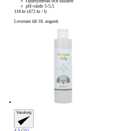
Oparfymerad och sulfatfri
pH-värde 5-5,5
118 kr
(472 kr / l)
Leverans till 18. augusti
Varukorg
4.3 (21)