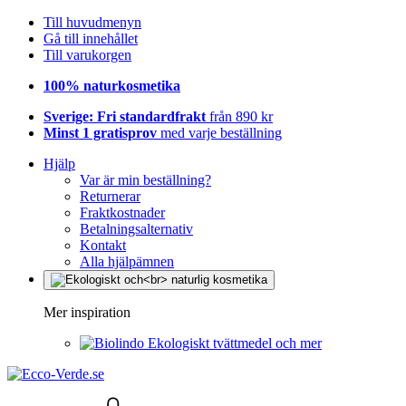
Till huvudmenyn
Gå till innehållet
Till varukorgen
100% naturkosmetika
Sverige: Fri standardfrakt
från 890 kr
Minst 1 gratisprov
med varje beställning
Hjälp
Var är min beställning?
Returnerar
Fraktkostnader
Betalningsalternativ
Kontakt
Alla hjälpämnen
Mer inspiration
Ekologiskt tvättmedel och mer