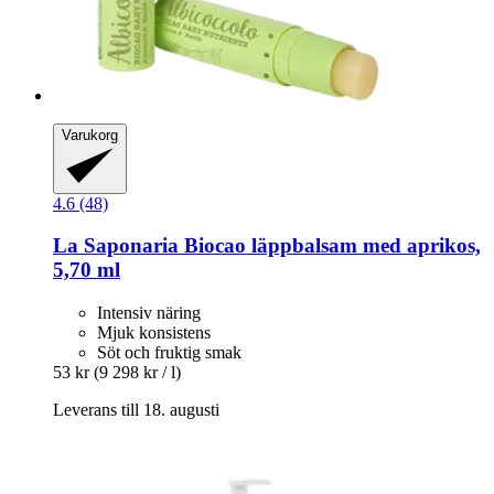
Varukorg
4.6 (48)
La Saponaria
Biocao läppbalsam med aprikos,
5,70 ml
Intensiv näring
Mjuk konsistens
Söt och fruktig smak
53 kr
(9 298 kr / l)
Leverans till 18. augusti