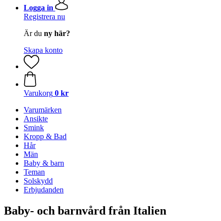
Logga in
Registrera nu
Är du
ny här?
Skapa konto
Varukorg
0 kr
Varumärken
Ansikte
Smink
Kropp & Bad
Hår
Män
Baby & barn
Teman
Solskydd
Erbjudanden
Baby- och barnvård från Italien