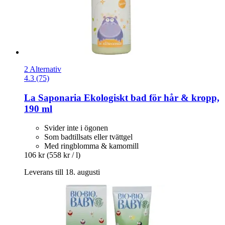
2 Alternativ
4.3 (75)
La Saponaria
Ekologiskt bad för hår & kropp,
190 ml
Svider inte i ögonen
Som badtillsats eller tvättgel
Med ringblomma & kamomill
106 kr
(558 kr / l)
Leverans till 18. augusti