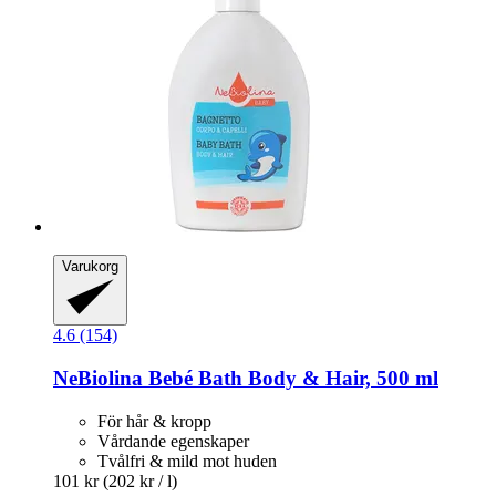
Varukorg
4.6 (154)
NeBiolina
Bebé Bath Body & Hair, 500 ml
För hår & kropp
Vårdande egenskaper
Tvålfri & mild mot huden
101 kr
(202 kr / l)