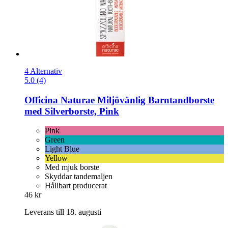
4 Alternativ
5.0 (4)
Officina Naturae
Miljövänlig Barntandborste
med Silverborste, Pink
Pink
Green
Light Blue
Yellow
Med mjuk borste
Skyddar tandemaljen
Hållbart producerat
46 kr
Leverans till 18. augusti