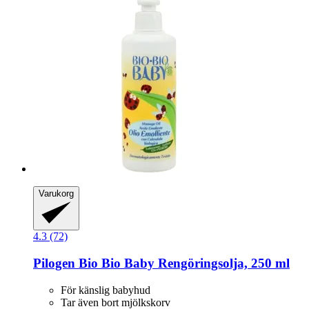
Varukorg
4.3 (72)
Pilogen
Bio Bio Baby Rengöringsolja, 250 ml
För känslig babyhud
Tar även bort mjölkskorv