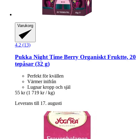
Varukorg
4.2 (13)
Pukka
Night Time Berry Organiskt Fruktte, 20
tepåsar (32 g)
Perfekt för kvällen
Värmer inifrån
Lugnar kropp och själ
55 kr
(1 719 kr / kg)
Leverans till 17. augusti