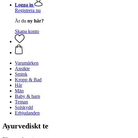
Logga in
Registrera nu
Är du
ny här?
Skapa konto
Varumärken
Ansikte
Smink
Kropp & Bad
Hår
Män
Baby & barn
Teman
Solskydd
Erbjudanden
Ayurvediskt te