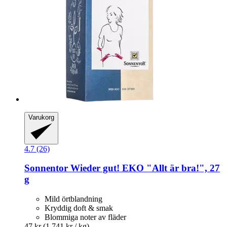
Varukorg
4.7 (26)
Sonnentor
Wieder gut! EKO "Allt är bra!", 27
g
Mild örtblandning
Kryddig doft & smak
Blommiga noter av fläder
47 kr
(1 741 kr / kg)