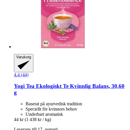
Varukorg
4.4 (44)
Yogi Tea
Ekologiskt Te Kvinnlig Balans, 30,60
g
Baserat på ayurvedisk tradition
Speciellt för kvinnors behov
Underbart aromatisk
44 kr
(1 438 kr / kg)
Leverans till 17. augusti