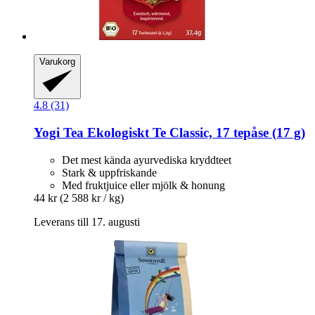
Varukorg
4.8 (31)
Yogi Tea
Ekologiskt Te Classic, 17 tepåse (17 g)
Det mest kända ayurvediska kryddteet
Stark & uppfriskande
Med fruktjuice eller mjölk & honung
44 kr
(2 588 kr / kg)
Leverans till 17. augusti