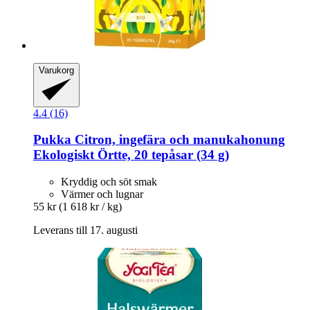
Varukorg
4.4 (16)
Pukka
Citron, ingefära och manukahonung
Ekologiskt Örtte, 20 tepåsar (34 g)
Kryddig och söt smak
Värmer och lugnar
55 kr
(1 618 kr / kg)
Leverans till 17. augusti