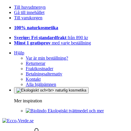
Till huvudmenyn
Gå till innehållet
Till varukorgen
100% naturkosmetika
Sverige: Fri standardfrakt
från 890 kr
Minst 1 gratisprov
med varje beställning
Hjälp
Var är min beställning?
Returnerar
Fraktkostnader
Betalningsalternativ
Kontakt
Alla hjälpämnen
Mer inspiration
Ekologiskt tvättmedel och mer