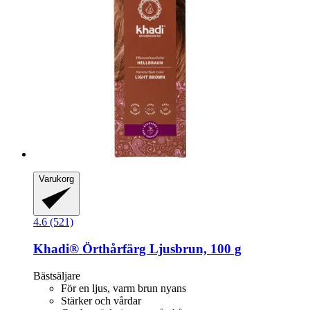
Varukorg
4.6 (521)
Khadi®
Örthårfärg Ljusbrun, 100 g
Bästsäljare
För en ljus, varm brun nyans
Stärker och vårdar