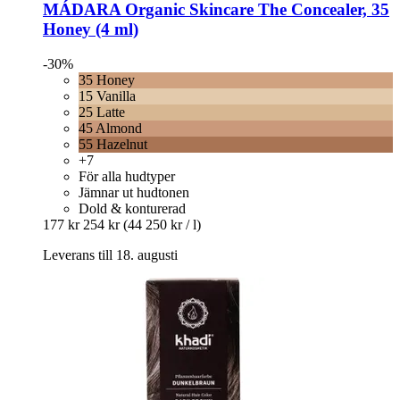
MÁDARA Organic Skincare
The Concealer, 35
Honey (4 ml)
-30%
35 Honey
15 Vanilla
25 Latte
45 Almond
55 Hazelnut
+7
För alla hudtyper
Jämnar ut hudtonen
Dold & konturerad
177 kr
254 kr
(44 250 kr / l)
Leverans till 18. augusti