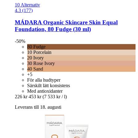
10 Alternativ
4.3 (177)
MÁDARA Organic Skincare
Skin Equal
Foundation, 80 Fudge (30 ml)
-50%
80 Fudge
10 Porcelain
20 Ivory
30 Rose Ivory
40 Sand
+5
För alla hudtyper
Särskilt lätt konsistens
Med antioxidanter
226 kr
453 kr
(7 533 kr / l)
Leverans till 18. augusti