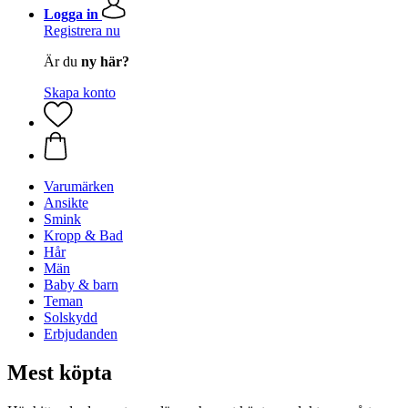
Logga in
Registrera nu
Är du
ny här?
Skapa konto
Varumärken
Ansikte
Smink
Kropp & Bad
Hår
Män
Baby & barn
Teman
Solskydd
Erbjudanden
Mest köpta