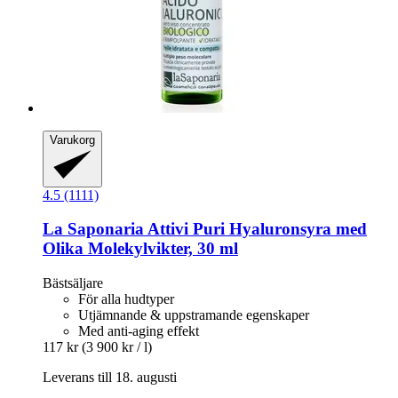
Varukorg
4.5 (1111)
La Saponaria
Attivi Puri Hyaluronsyra med
Olika Molekylvikter, 30 ml
Bästsäljare
För alla hudtyper
Utjämnande & uppstramande egenskaper
Med anti-aging effekt
117 kr
(3 900 kr / l)
Leverans till 18. augusti