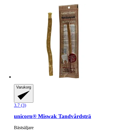
Varukorg
3.7 (3)
unicorn®
Miswak Tandvårdsträ
Bästsäljare