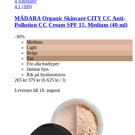
4 Alternativ
4.1 (309)
MÁDARA Organic Skincare
CITY CC Anti-​
Pollution CC Cream SPF 15, Medium (40 ml)
-30%
Medium
Light
Beige
Tan
För alla hudtyper
Jämnar hyn
Rik på hyaluronsyra
265 kr
379 kr
(6 625 kr / l)
Leverans till 18. augusti