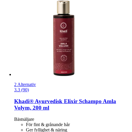
2 Alternativ
3.3 (90)
Khadi®
Ayurvedisk Elixir Schampo Amla
Volym, 200 ml
Bästsäljare
För fint & grånande hår
Ger fyllighet & näring