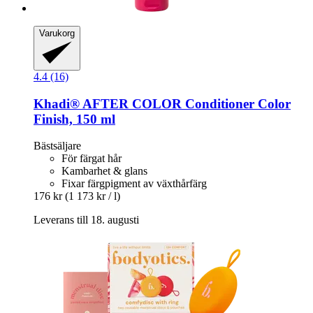
Varukorg
4.4 (16)
Khadi®
AFTER COLOR Conditioner Color
Finish, 150 ml
Bästsäljare
För färgat hår
Kambarhet & glans
Fixar färgpigment av växthårfärg
176 kr
(1 173 kr / l)
Leverans till 18. augusti