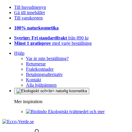
Till huvudmenyn
Gå till innehållet
Till varukorgen
100% naturkosmetika
Sverige: Fri standardfrakt
från 890 kr
Minst 1 gratisprov
med varje beställning
Hjälp
Var är min beställning?
Returnerar
Fraktkostnader
Betalningsalternativ
Kontakt
Alla hjälpämnen
Mer inspiration
Ekologiskt tvättmedel och mer