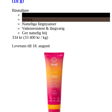
(10 g)
Bästsäljare
black
brown
Naturliga färgnyanser
Vattenresistent & långvarig
Ger naturlig böj
334 kr
(33 400 kr / kg)
Leverans till 18. augusti