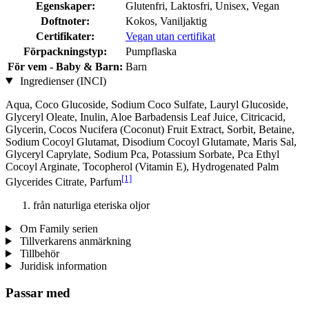
Egenskaper:
Glutenfri, Laktosfri, Unisex, Vegan
Doftnoter:
Kokos, Vaniljaktig
Certifikater:
Vegan utan certifikat
Förpackningstyp:
Pumpflaska
För vem - Baby & Barn:
Barn
Ingredienser (INCI)
Aqua, Coco Glucoside, Sodium Coco­ Sulfate, Lauryl Glucoside,
Glyceryl Oleate, Inulin, Aloe Barbadensis Leaf Juice, Citricacid,
Glycerin, Cocos Nucifera (Coconut) Fruit Extract, Sorbit, Betaine,
Sodium Cocoyl Glutamat, Disodium Cocoyl Glutamate, Maris Sal,
Glyceryl Caprylate, Sodium Pca, Potassium Sorbate, Pca Ethyl
Cocoyl Arginate, Tocopherol (Vitamin E), Hydrogenated Palm
[1]
Glycerides Citrate, Parfum
från naturliga eteriska oljor
Om Family serien
Tillverkarens anmärkning
Tillbehör
Juridisk information
Passar med