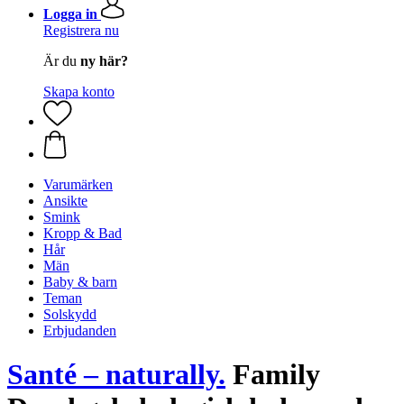
Logga in
Registrera nu
Är du
ny här?
Skapa konto
Varumärken
Ansikte
Smink
Kropp & Bad
Hår
Män
Baby & barn
Teman
Solskydd
Erbjudanden
Santé – naturally.
Family