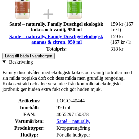
Santé – naturally. Family Duschgel ekologisk
159 kr
(167
kokos och vanilj, 950 ml
kr / l)
Santé – naturally. Family Duschgel ekologisk
159 kr
ananas & citron, 950 ml
(167 kr / l)
Totalpris:
318 kr
Lägg till båda i varukorgen
Beskrivning
Family duschtvålen med ekologisk kokos och vanilj förtrollar med
sin milda tropiska doft och dess milda men grundlig rengöring.
Kokosextrakt och aloe vera juice från kontrollerat ekologiskt
jordbruk ger huden extra fukt och gör huden mjuk.
Artikelnr.:
LOGO-40444
Innehåll:
950 ml
EAN:
4055297150378
Varumärken:
Santé – naturally.
Produkttyper:
Kroppsrengöring
Hudtyp:
För alla hudtyper