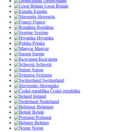
Deutschland
Great Britain
España
Slovenija
France
România
Sverige
Hrvatska
Polska
Magyar
Suomi
България
Schweiz
Suisse
Svizzera
Switzerland
Slovensko
Česká republika
Ireland
Nederland
Belgique
België
Portugal
Belgien
Norge