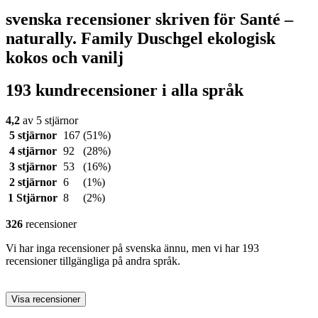
svenska recensioner skriven för Santé –
naturally. Family Duschgel ekologisk
kokos och vanilj
193 kundrecensioner i alla språk
4,2
av 5 stjärnor
5 stjärnor
167
(51%)
4 stjärnor
92
(28%)
3 stjärnor
53
(16%)
2 stjärnor
6
(1%)
1 Stjärnor
8
(2%)
326
recensioner
Vi har inga recensioner på svenska ännu, men vi har 193
recensioner tillgängliga på andra språk.
Visa recensioner