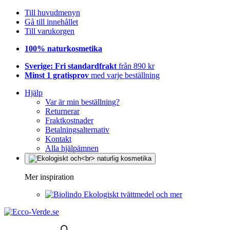
Till huvudmenyn
Gå till innehållet
Till varukorgen
100% naturkosmetika
Sverige: Fri standardfrakt
från 890 kr
Minst 1 gratisprov
med varje beställning
Hjälp
Var är min beställning?
Returnerar
Fraktkostnader
Betalningsalternativ
Kontakt
Alla hjälpämnen
Mer inspiration
Ekologiskt tvättmedel och mer