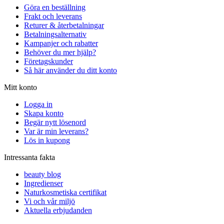
Göra en beställning
Frakt och leverans
Returer & återbetalningar
Betalningsalternativ
Kampanjer och rabatter
Behöver du mer hjälp?
Företagskunder
Så här använder du ditt konto
Mitt konto
Logga in
Skapa konto
Begär nytt lösenord
Var är min leverans?
Lös in kupong
Intressanta fakta
beauty blog
Ingredienser
Naturkosmetiska certifikat
Vi och vår miljö
Aktuella erbjudanden