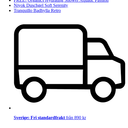
FREE! Organics Hydrating Shower Aquatic Passion
Niyok Duschgel Soft Serenity
Tranquillo Badhylla Retro
Sverige: Fri standardfrakt
från 890 kr