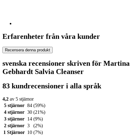
Erfarenheter från våra kunder
Recensera denna produkt
svenska recensioner skriven för Martina
Gebhardt Salvia Cleanser
83 kundrecensioner i alla språk
4,2
av 5 stjärnor
5 stjärnor
84
(59%)
4 stjärnor
30
(21%)
3 stjärnor
14
(9%)
2 stjärnor
3
(2%)
1 Stjärnor
10
(7%)