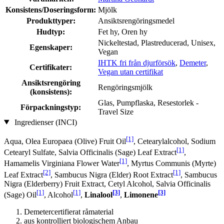
Konsistens/Doseringsform:
Mjölk
Produkttyper:
Ansiktsrengöringsmedel
Hudtyp:
Fet hy, Oren hy
Nickeltestad, Plastreducerad, Unisex,
Egenskaper:
Vegan
IHTK fri från djurförsök
,
Demeter
,
Certifikater:
Vegan utan certifikat
Ansiktsrengöring
Rengöringsmjölk
(konsistens):
Glas, Pumpflaska, Resestorlek -
Förpackningstyp:
Travel Size
Ingredienser (INCI)
[1]
Aqua, Olea Europaea (Olive) Fruit Oil
, Cetearylalcohol, Sodium
[1]
Cetearyl Sulfate, Salvia Officinalis (Sage) Leaf Extract
,
[1]
Hamamelis Virginiana Flower Water
, Myrtus Communis (Myrte)
[2]
[1]
Leaf Extract
, Sambucus Nigra (Elder) Root Extract
, Sambucus
Nigra (Elderberry) Fruit Extract, Cetyl Alcohol, Salvia Officinalis
[1]
[1]
[3]
[3]
(Sage) Oil
, Alcohol
,
Linalool
,
Limonene
Demetercertifierat råmaterial
aus kontrolliert biologischem Anbau