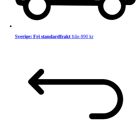
Sverige: Fri standardfrakt
från 890 kr