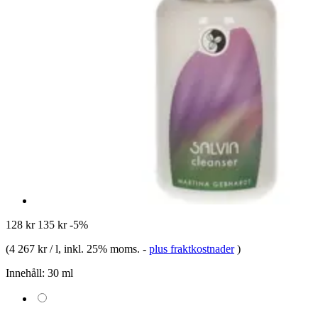
128 kr
135 kr
-5%
(
4 267 kr / l
, inkl. 25% moms.
-
plus fraktkostnader
)
Innehåll:
30 ml