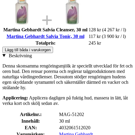
Martina Gebhardt Salvia Cleanser, 30 ml
128 kr
(4 267 kr / l)
Martina Gebhardt Salvia Tonic, 30 ml
117 kr
(3 900 kr / l)
Totalpris:
245 kr
Lägg till båda i varukorgen
Beskrivning
Denna skonsamma rengöringsmjölk är speciellt utvecklad för fet och
oren hud. Den rensar porerna och reglerar talgproduktionen med
naturliga vårdingredienser. Dessutom stödjer rengöringen hudens
egen skyddande syramantel och säkerställer därmed en vacker och
strålande hy.
Applicering:
Applicera dagligen på fuktig hud, massera in lätt, låt
verka kort och skölj sedan av.
Artikelnr.:
MAG-51202
Innehåll:
30 ml
EAN:
4032061512020
Varumärken:
Martina Gebhardt