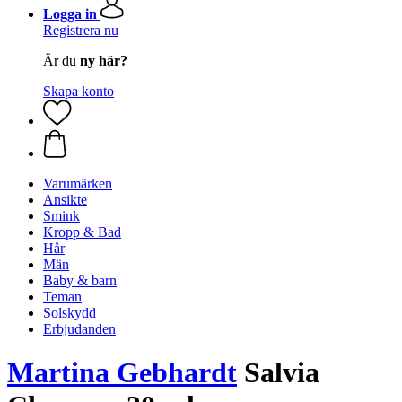
Logga in
Registrera nu
Är du
ny här?
Skapa konto
Varumärken
Ansikte
Smink
Kropp & Bad
Hår
Män
Baby & barn
Teman
Solskydd
Erbjudanden
Martina Gebhardt
Salvia