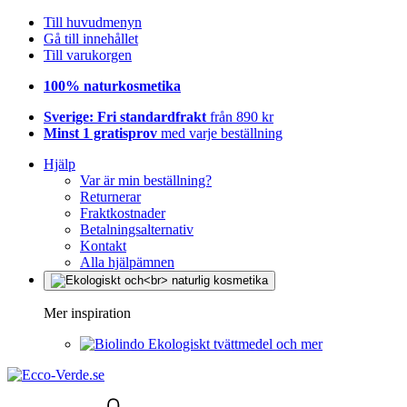
Till huvudmenyn
Gå till innehållet
Till varukorgen
100% naturkosmetika
Sverige: Fri standardfrakt
från 890 kr
Minst 1 gratisprov
med varje beställning
Hjälp
Var är min beställning?
Returnerar
Fraktkostnader
Betalningsalternativ
Kontakt
Alla hjälpämnen
Mer inspiration
Ekologiskt tvättmedel och mer