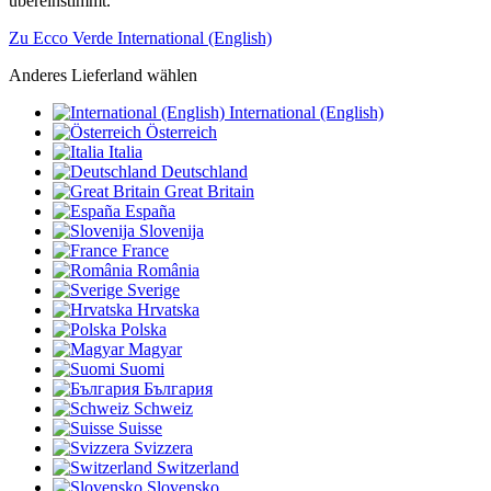
übereinstimmt.
Zu Ecco Verde International (English)
Anderes Lieferland wählen
International (English)
Österreich
Italia
Deutschland
Great Britain
España
Slovenija
France
România
Sverige
Hrvatska
Polska
Magyar
Suomi
България
Schweiz
Suisse
Svizzera
Switzerland
Slovensko