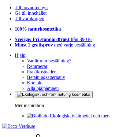
Till huvudmenyn
Gå till innehållet
Till varukorgen
100% naturkosmetika
Sverige: Fri standardfrakt
från 890 kr
Minst 1 gratisprov
med varje beställning
Hjälp
Var är min beställning?
Returnerar
Fraktkostnader
Betalningsalternativ
Kontakt
Alla hjälpämnen
Mer inspiration
Ekologiskt tvättmedel och mer