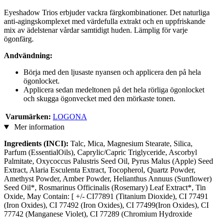
Eyeshadow Trios erbjuder vackra färgkombinationer. Det naturliga
anti-agingskomplexet med värdefulla extrakt och en uppfriskande
mix av ädelstenar vårdar samtidigt huden. Lämplig för varje
ögonfärg.
Andvändning:
Börja med den ljusaste nyansen och applicera den på hela
ögonlocket.
Applicera sedan medeltonen på det hela rörliga ögonlocket
och skugga ögonvecket med den mörkaste tonen.
Varumärken:
LOGONA
Mer information
Ingredients (INCI):
Talc, Mica, Magnesium Stearate, Silica,
Parfum (EssentialOils), Caprylic/Capric Triglyceride, Ascorbyl
Palmitate, Oxycoccus Palustris Seed Oil, Pyrus Malus (Apple) Seed
Extract, Alaria Esculenta Extract, Tocopherol, Quartz Powder,
Amethyst Powder, Amber Powder, Helianthus Annuus (Sunflower)
Seed Oil*, Rosmarinus Officinalis (Rosemary) Leaf Extract*, Tin
Oxide, May Contain: [ +/- CI77891 (Titanium Dioxide), CI 77491
(Iron Oxides), CI 77492 (Iron Oxides), CI 77499(Iron Oxides), CI
77742 (Manganese Violet), CI 77289 (Chromium Hydroxide