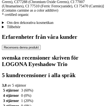
Green), CI77288 (Chromium Oxide Greens), CI 77007
(Ultramarines), CI 77510 (Ferric Ferrocyanide), CI 75470 (Carmin)]
(Contains carmine as a color additive)
* certified organic
Om den dekorativa kosmetikan
Tillbehör
Erfarenheter från våra kunder
Recensera denna produkt
svenska recensioner skriven för
LOGONA Eyeshadow Trio
5 kundrecensioner i alla språk
3,8
av 5 stjärnor
5 stjärnor
3
(60%)
4 stjärnor
0
(0%)
3 stjärnor
1
(20%)
2 stjärnor
0
(0%)