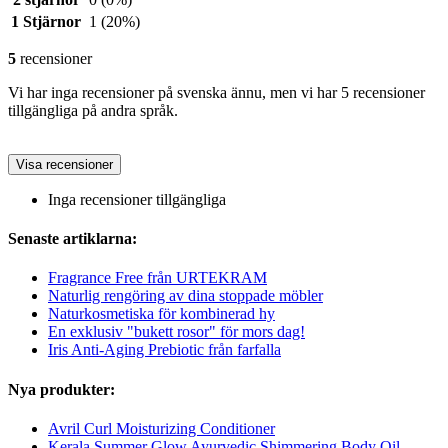
1 Stjärnor
1
(20%)
5
recensioner
Vi har inga recensioner på svenska ännu, men vi har 5 recensioner
tillgängliga på andra språk.
Visa recensioner
Inga recensioner tillgängliga
Senaste artiklarna:
Fragrance Free från URTEKRAM
Naturlig rengöring av dina stoppade möbler
Naturkosmetiska för kombinerad hy
En exklusiv "bukett rosor" för mors dag!
Iris Anti-Aging Prebiotic från farfalla
Nya produkter:
Avril Curl Moisturizing Conditioner
Kerala Summer Glow Ayurvedic Shimmering Body Oil