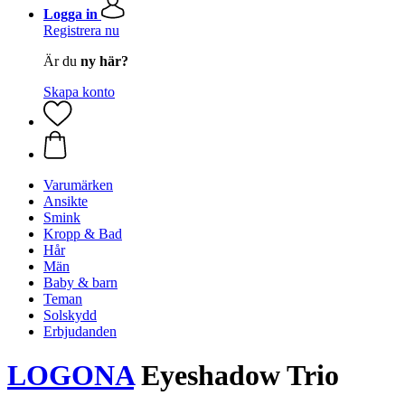
Logga in
Registrera nu
Är du
ny här?
Skapa konto
Varumärken
Ansikte
Smink
Kropp & Bad
Hår
Män
Baby & barn
Teman
Solskydd
Erbjudanden
LOGONA
Eyeshadow Trio