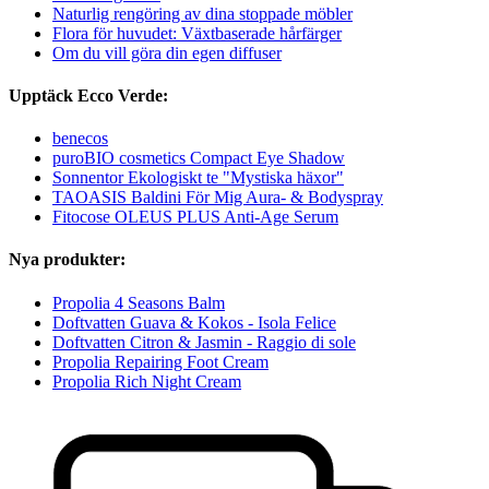
Naturlig rengöring av dina stoppade möbler
Flora för huvudet: Växtbaserade hårfärger
Om du vill göra din egen diffuser
Upptäck Ecco Verde:
benecos
puroBIO cosmetics Compact Eye Shadow
Sonnentor Ekologiskt te "Mystiska häxor"
TAOASIS Baldini För Mig Aura- & Bodyspray
Fitocose OLEUS PLUS Anti-Age Serum
Nya produkter:
Propolia 4 Seasons Balm
Doftvatten Guava & Kokos - Isola Felice
Doftvatten Citron & Jasmin - Raggio di sole
Propolia Repairing Foot Cream
Propolia Rich Night Cream