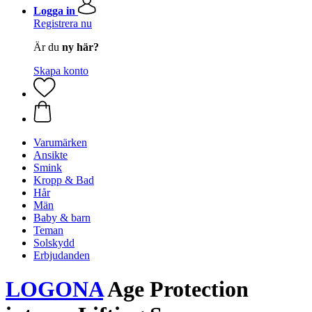
Logga in
Registrera nu
Är du
ny här?
Skapa konto
Varumärken
Ansikte
Smink
Kropp & Bad
Hår
Män
Baby & barn
Teman
Solskydd
Erbjudanden
LOGONA
Age Protection