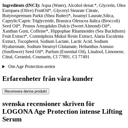
Ingredients (INCI):
Aqua (Water), Alcohol denat.*, Glycerin, Olea
Europaea (Olive) FruitOil*, Glyceryl Stearate Citrate,
Butyrospermum Parkii (Shea Butter)*, Isoamyl Laurate,Silica,
Caprylic/Capric Triglyceride, Brassica Oleracea Italica (Broccoli)
Seed Oil*, Prunus Amygdalus Dulcis (Sweet Almond) Oil*,
Xanthan Gum, Coffeine*, Hippophae Rhamnoides (Sea Buckthorn)
Fruit Extract*, Commiphora Mukul Resin Extract, Alaria Esculenta
Extract, Tocopherol, Sodium Lactate, Lactic Acid, Sodium
Hyaluronate, Sodium Stearoyl Glutamate, Helianthus Annuus
(Sunflower) Seed Oil*, Parfum (Essential Oil), Linalool, Limonene,
Citral, Geraniol, Coumarin, CI 77891, CI 77491
Om Age Protection-serien
Erfarenheter från våra kunder
Recensera denna produkt
svenska recensioner skriven för
LOGONA Age Protection intense Lifting
Serum