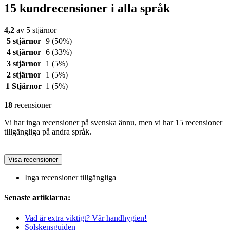
15 kundrecensioner i alla språk
4,2
av 5 stjärnor
5 stjärnor
9
(50%)
4 stjärnor
6
(33%)
3 stjärnor
1
(5%)
2 stjärnor
1
(5%)
1 Stjärnor
1
(5%)
18
recensioner
Vi har inga recensioner på svenska ännu, men vi har 15 recensioner
tillgängliga på andra språk.
Visa recensioner
Inga recensioner tillgängliga
Senaste artiklarna:
Vad är extra viktigt? Vår handhygien!
Solskensguiden