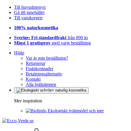
Till huvudmenyn
Gå till innehållet
Till varukorgen
100% naturkosmetika
Sverige: Fri standardfrakt
från 890 kr
Minst 1 gratisprov
med varje beställning
Hjälp
Var är min beställning?
Returnerar
Fraktkostnader
Betalningsalternativ
Kontakt
Alla hjälpämnen
Mer inspiration
Ekologiskt tvättmedel och mer