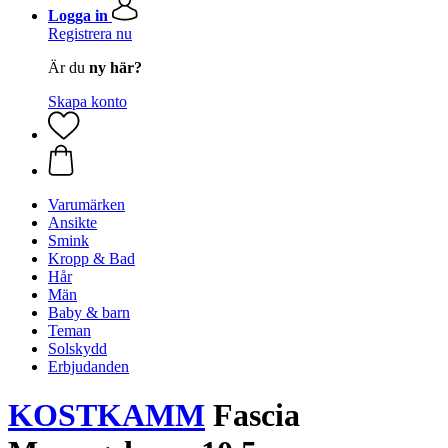
Logga in
Registrera nu
Är du
ny här?
Skapa konto
Varumärken
Ansikte
Smink
Kropp & Bad
Hår
Män
Baby & barn
Teman
Solskydd
Erbjudanden
KOSTKAMM
Fascia