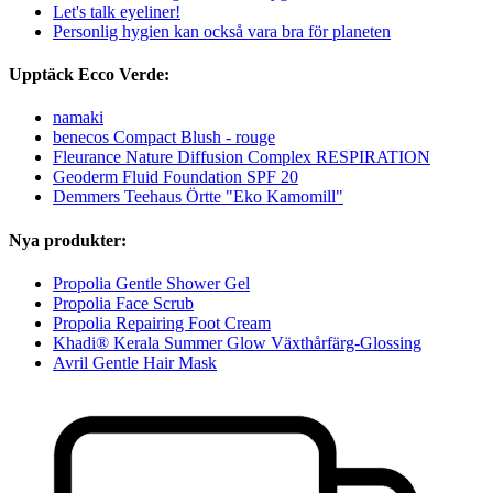
Let's talk eyeliner!
Personlig hygien kan också vara bra för planeten
Upptäck Ecco Verde:
namaki
benecos Compact Blush - rouge
Fleurance Nature Diffusion Complex RESPIRATION
Geoderm Fluid Foundation SPF 20
Demmers Teehaus Örtte "Eko Kamomill"
Nya produkter:
Propolia Gentle Shower Gel
Propolia Face Scrub
Propolia Repairing Foot Cream
Khadi® Kerala Summer Glow Växthårfärg-Glossing
Avril Gentle Hair Mask