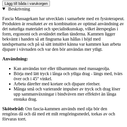
Lägg till båda i varukorgen
Beskrivning
Fascia Massagekam har utvecklats i samarbete med en fysioterapeut.
Produkten är resultatet av en kombination av optimal användning av
det naturliga materialet och specialistkunskap, vilket återspeglas i
form, ergonomi och avståndet mellan tänderna. Kammen ligger
bekvämt i handen så att fingrarna kan hållas i höjd med
tandspetsarna och på så sätt intuitivt känna var kammen kan arbeta
djupare i vävnaden och var den bör användas mer ytligt.
Användning:
Kan användas torr eller tillsammans med massageolja.
Börja med lätt tryck i långa och ytliga drag - längs med, tvärs
över och i 45° vinkel.
Arbeta därefter med kortare och djupare rörelser.
Många små och varierande impulser av tryck och drag löser
upp sammanväxningar i bindväven mer effektivt än långa
enstaka drag.
Skötselråd:
Om fascia-kammen används med olja bör den
rengöras då och då med ett milt rengöringsmedel, torkas av och
förvaras torrt.