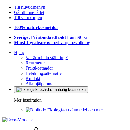
Till huvudmenyn
Gå till innehållet
Till varukorgen
100% naturkosmetika
Sverige: Fri standardfrakt
från 890 kr
Minst 1 gratisprov
med varje beställning
Hjälp
Var är min beställning?
Returnerar
Fraktkostnader
Betalningsalternativ
Kontakt
Alla hjälpämnen
Mer inspiration
Ekologiskt tvättmedel och mer