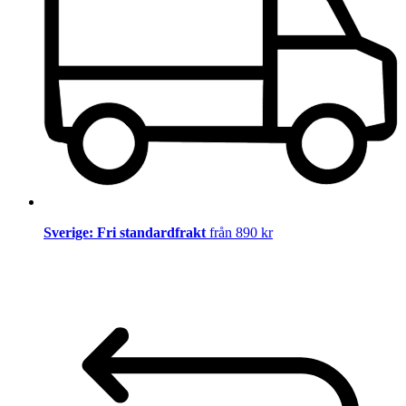
Sverige: Fri standardfrakt
från 890 kr