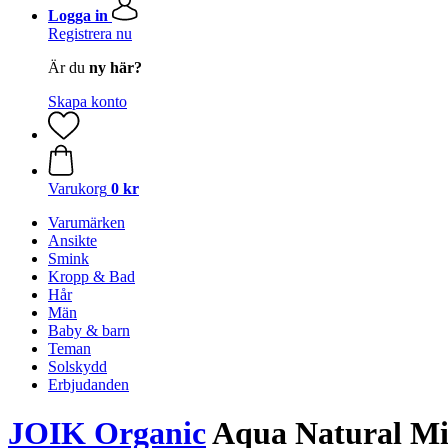
Logga in
Registrera nu
Är du
ny här?
Skapa konto
Varukorg
0 kr
Varumärken
Ansikte
Smink
Kropp & Bad
Hår
Män
Baby & barn
Teman
Solskydd
Erbjudanden
JOIK Organic
Aqua Natural Mi