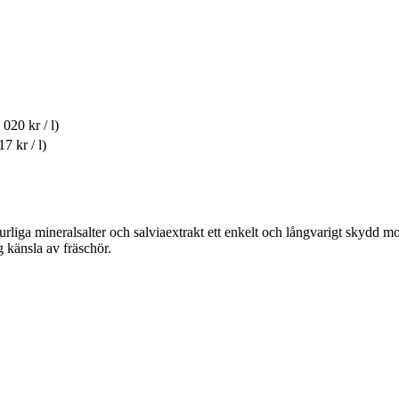
 020 kr / l)
17 kr / l)
liga mineralsalter och salviaextrakt ett enkelt och långvarigt skydd m
g känsla av fräschör.