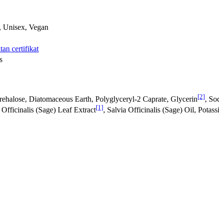
d, Unisex, Vegan
an certifikat
s
[2]
Trehalose, Diatomaceous Earth, Polyglyceryl-2 Caprate, Glycerin
, So
[1]
fficinalis (Sage) Leaf Extract
, Salvia Officinalis (Sage) Oil, Potas