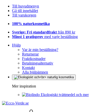
Till huvudmenyn
Gå till innehållet
Till varukorgen
100% naturkosmetika
Sverige: Fri standardfrakt
från 890 kr
Minst 1 gratisprov
med varje beställning
Hjälp
Var är min beställning?
Returnerar
Fraktkostnader
Betalningsalternativ
Kontakt
Alla hjälpämnen
Mer inspiration
Ekologiskt tvättmedel och mer