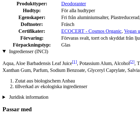
Produkttyper:
Deodoranter
Hudtyp:
För alla hudtyper
Egenskaper:
Fri från aluminiumsalter, Plastreducera
Doftnoter:
Fräsch
Certifikater:
ECOCERT - Cosmos Organic
,
Vegan ut
Förvaring:
Förvaras svalt, torrt och skyddat från lju
Förpackningstyp:
Glas
Ingredienser (INCI)
[1]
[2]
Aqua, Aloe Barbadensis Leaf Juice
, Potassium Alum, Alcohol
, 
Xanthan Gum, Parfum, Sodium Benzoate, Glyceryl Caprylate, Salvia O
Zutat aus biologischem Anbau
tillverkad av ekologiska ingredienser
Juridisk information
Passar med