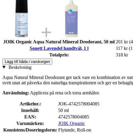
JOIK Organic Aqua Natural Mineral Deodorant, 50 ml
201 kr
(4
Sonett Lavendel handtvål, 1 l
117 kr
(1
Totalpris:
318 kr
Lägg till båda i varukorgen
Beskrivning
Aqua Natural Mineral Deodorant ger tack vare en kombination av natur
svett utan att påverka den naturliga transpirationen och ger en behagli
Användning:
Applicera på rena och torra armhålor.
Artikelnr.:
JOK-4742578004085
Innehåll:
50 ml
EAN:
4742578004085
Varumärken:
JOIK Organic
Konsistens/Doseringsform:
Flytande, Roll-on