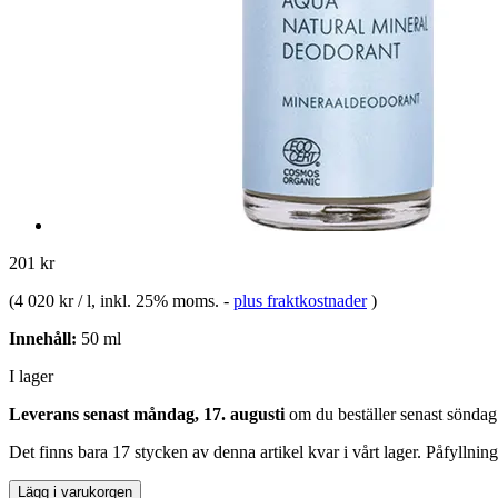
201 kr
(
4 020 kr / l
, inkl. 25% moms.
-
plus fraktkostnader
)
Innehåll:
50 ml
I lager
Leverans senast måndag, 17. augusti
om du beställer senast
söndag
Det finns bara 17 stycken av denna artikel kvar i vårt lager. Påfyllnin
Lägg i varukorgen