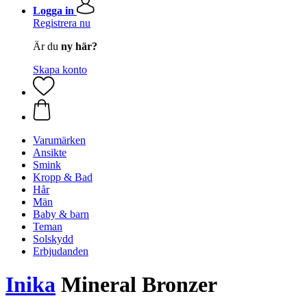
Logga in
Registrera nu
Är du
ny här?
Skapa konto
Varumärken
Ansikte
Smink
Kropp & Bad
Hår
Män
Baby & barn
Teman
Solskydd
Erbjudanden
Inika
Mineral Bronzer