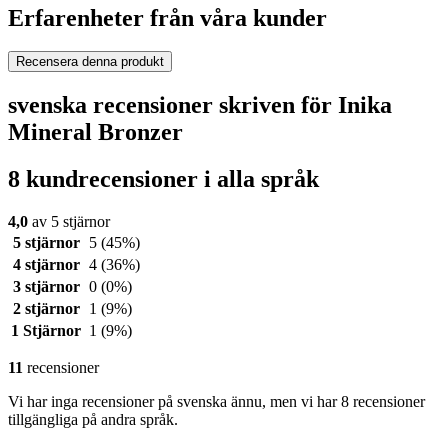
Erfarenheter från våra kunder
Recensera denna produkt
svenska recensioner skriven för Inika
Mineral Bronzer
8 kundrecensioner i alla språk
4,0
av 5 stjärnor
5 stjärnor
5
(45%)
4 stjärnor
4
(36%)
3 stjärnor
0
(0%)
2 stjärnor
1
(9%)
1 Stjärnor
1
(9%)
11
recensioner
Vi har inga recensioner på svenska ännu, men vi har 8 recensioner
tillgängliga på andra språk.