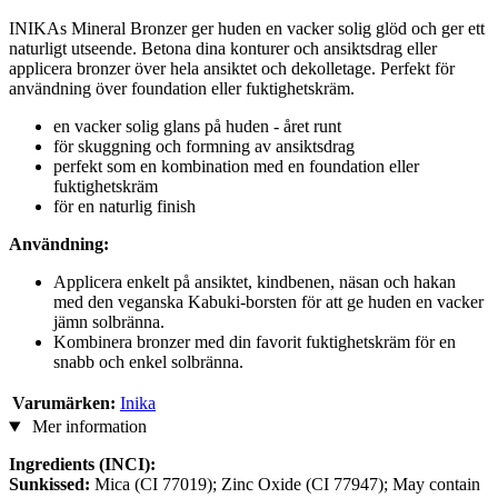
INIKAs Mineral Bronzer ger huden en vacker solig glöd och ger ett
naturligt utseende. Betona dina konturer och ansiktsdrag eller
applicera bronzer över hela ansiktet och dekolletage. Perfekt för
användning över foundation eller fuktighetskräm.
en vacker solig glans på huden - året runt
för skuggning och formning av ansiktsdrag
perfekt som en kombination med en foundation eller
fuktighetskräm
för en naturlig finish
Användning:
Applicera enkelt på ansiktet, kindbenen, näsan och hakan
med den veganska Kabuki-borsten för att ge huden en vacker
jämn solbränna.
Kombinera bronzer med din favorit fuktighetskräm för en
snabb och enkel solbränna.
Varumärken:
Inika
Mer information
Ingredients (INCI):
Sunkissed:
Mica (CI 77019); Zinc Oxide (CI 77947); May contain