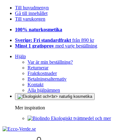
Till huvudmenyn
Gå till innehållet
Till varukorgen
100% naturkosmetika
Sverige: Fri standardfrakt
från 890 kr
Minst 1 gratisprov
med varje beställning
Hjälp
Var är min beställning?
Returnerar
Fraktkostnader
Betalningsalternativ
Kontakt
Alla hjälpämnen
Mer inspiration
Ekologiskt tvättmedel och mer