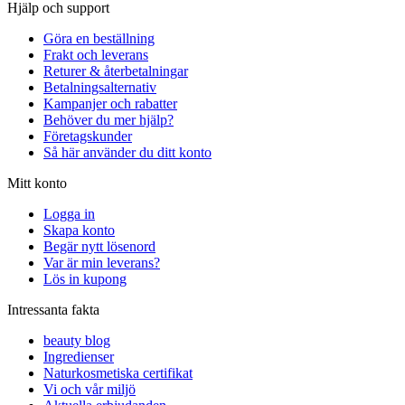
Hjälp och support
Göra en beställning
Frakt och leverans
Returer & återbetalningar
Betalningsalternativ
Kampanjer och rabatter
Behöver du mer hjälp?
Företagskunder
Så här använder du ditt konto
Mitt konto
Logga in
Skapa konto
Begär nytt lösenord
Var är min leverans?
Lös in kupong
Intressanta fakta
beauty blog
Ingredienser
Naturkosmetiska certifikat
Vi och vår miljö