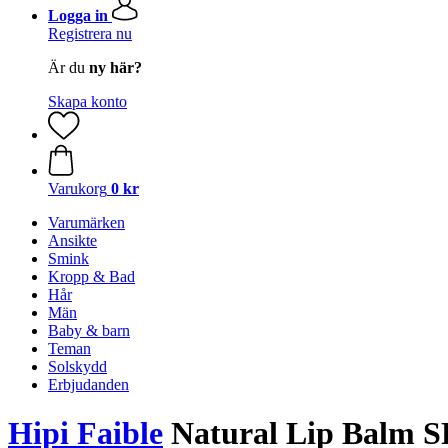
Logga in
Registrera nu
Är du
ny här?
Skapa konto
Varukorg
0 kr
Varumärken
Ansikte
Smink
Kropp & Bad
Hår
Män
Baby & barn
Teman
Solskydd
Erbjudanden
Hipi Faible
Natural Lip Balm SP