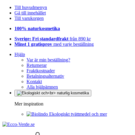
Till huvudmenyn
Gå till innehållet
Till varukorgen
100% naturkosmetika
Sverige: Fri standardfrakt
från 890 kr
Minst 1 gratisprov
med varje beställning
Hjälp
Var är min beställning?
Returnerar
Fraktkostnader
Betalningsalternativ
Kontakt
Alla hjälpämnen
Mer inspiration
Ekologiskt tvättmedel och mer