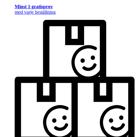
Minst 1 gratisprov
med varje beställning