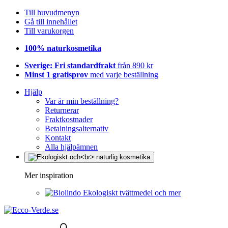
Till huvudmenyn
Gå till innehållet
Till varukorgen
100% naturkosmetika
Sverige: Fri standardfrakt
från 890 kr
Minst 1 gratisprov
med varje beställning
Hjälp
Var är min beställning?
Returnerar
Fraktkostnader
Betalningsalternativ
Kontakt
Alla hjälpämnen
Mer inspiration
Ekologiskt tvättmedel och mer