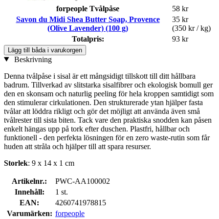
forpeople Tvålpåse
58 kr
Savon du Midi Shea Butter Soap, Provence
35 kr
(Olive Lavender) (100 g)
(350 kr / kg)
Totalpris:
93 kr
Lägg till båda i varukorgen
Beskrivning
Denna tvålpåse i sisal är ett mångsidigt tillskott till ditt hållbara
badrum. Tillverkad av slitstarka sisalfibrer och ekologisk bomull ger
den en skonsam och naturlig peeling för hela kroppen samtidigt som
den stimulerar cirkulationen. Den strukturerade ytan hjälper fasta
tvålar att löddra rikligt och gör det möjligt att använda även små
tvålrester till sista biten. Tack vare den praktiska snodden kan påsen
enkelt hängas upp på tork efter duschen. Plastfri, hållbar och
funktionell - den perfekta lösningen för en zero waste-rutin som får
huden att stråla och hjälper till att spara resurser.
Storlek
: 9 x 14 x 1 cm
Artikelnr.:
PWC-AA100002
Innehåll:
1 st.
EAN:
4260741978815
Varumärken:
forpeople