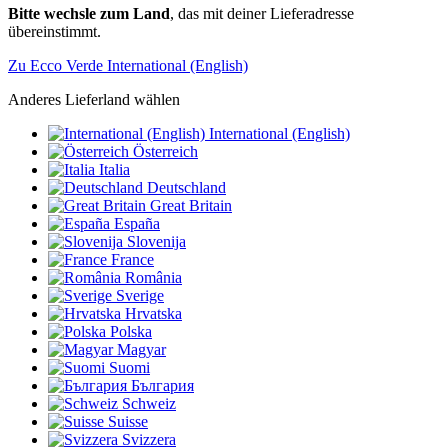
Bitte wechsle zum Land
, das mit deiner Lieferadresse
übereinstimmt.
Zu Ecco Verde International (English)
Anderes Lieferland wählen
International (English)
Österreich
Italia
Deutschland
Great Britain
España
Slovenija
France
România
Sverige
Hrvatska
Polska
Magyar
Suomi
България
Schweiz
Suisse
Svizzera