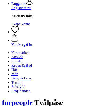
Logga in
Registrera nu
Är du
ny här?
Skapa konto
Varukorg
0 kr
Varumärken
Ansikte
Smink
Kropp & Bad
Hår
Män
Baby & barn
Teman
Solskydd
Erbjudanden
forpeople
Tvålpåse