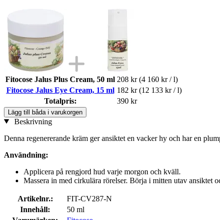
Fitocose Jalus Plus Cream, 50 ml
208 kr
(4 160 kr / l)
Fitocose Jalus Eye Cream, 15 ml
182 kr
(12 133 kr / l)
Totalpris:
390 kr
Lägg till båda i varukorgen
Beskrivning
Denna regenererande kräm ger ansiktet en vacker hy och har en plumpa
Användning:
Applicera på rengjord hud varje morgon och kväll.
Massera in med cirkulära rörelser. Börja i mitten utav ansiktet o
Artikelnr.:
FIT-CV287-N
Innehåll:
50 ml