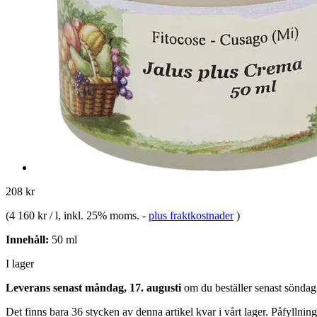
208 kr
(
4 160 kr / l
, inkl. 25% moms.
-
plus fraktkostnader
)
Innehåll:
50 ml
I lager
Leverans senast måndag, 17. augusti
om du beställer senast
söndag
Det finns bara 36 stycken av denna artikel kvar i vårt lager. Påfyllnin