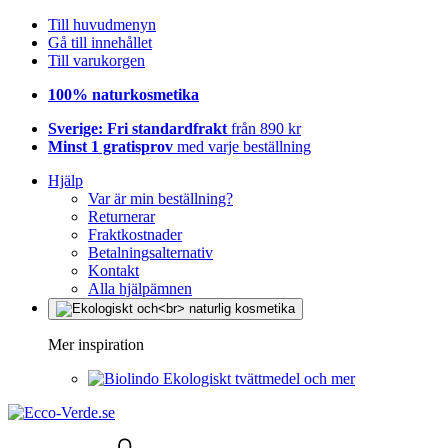
Till huvudmenyn
Gå till innehållet
Till varukorgen
100% naturkosmetika
Sverige: Fri standardfrakt
från 890 kr
Minst 1 gratisprov
med varje beställning
Hjälp
Var är min beställning?
Returnerar
Fraktkostnader
Betalningsalternativ
Kontakt
Alla hjälpämnen
Mer inspiration
Ekologiskt tvättmedel och mer