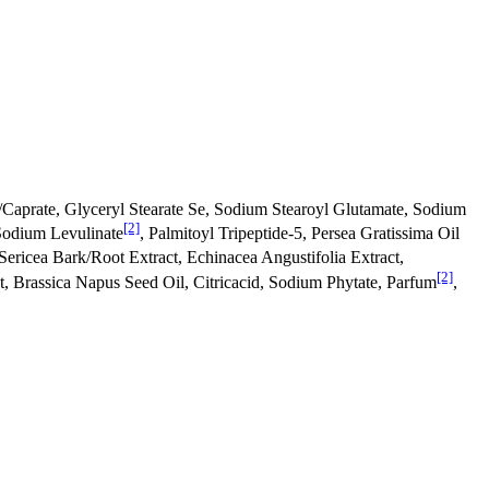
/Caprate, Glyceryl Stearate Se, Sodium Stearoyl Glutamate, Sodium
[2]
Sodium Levulinate
, Palmitoyl Tripeptide-5, Persea Gratissima Oil
Sericea Bark/Root Extract, Echinacea Angustifolia Extract,
[2]
 Brassica Napus Seed Oil, Citricacid, Sodium Phytate, Parfum
,