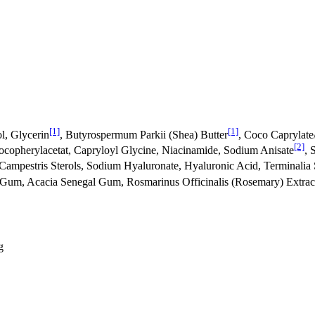
[1]
[1]
ol, Glycerin
, Butyrospermum Parkii (Shea) Butter
, Coco Caprylate
[2]
copherylacetat, Capryloyl Glycine, Niacinamide, Sodium Anisate
, 
 Campestris Sterols, Sodium Hyaluronate, Hyaluronic Acid, Terminalia 
Gum, Acacia Senegal Gum, Rosmarinus Officinalis (Rosemary) Extract,
g