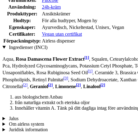
Varumärken:
Fitocose
Användning:
24h-kräm
Produkttyper:
Ansiktskrämer
Hudtyp:
För alla hudtyper, Mogen hy
Egenskaper:
Ayurvedisch, Nickeltestad, Unisex, Vegan
Certifikater:
Vegan utan certifikat
Förpackningstyp:
Airless dispenser
Ingredienser (INCI)
[1]
Aqua,
Rosa Damascena Flower Extract
, Squalen, Cetearylalcoh
Pca, Hydrolyzed Glycosaminoglycans, Potassium Cetyl Phosphate, To
[1]
Unsaponifiables, Rosa Rubiginosa Seed Oil
, Ceramide 3, Brassica
[3]
Phospholipids, Retinyl Palmitat
, Sodium Dehydroacetate, Xanthan 
[2]
[2]
[2]
[2]
Citronellal
,
Geraniol
,
Limonene
,
Linalool
aus biologischem Anbau
från naturliga extrakt och eteriska oljor
Innehåller vitamin A. Tänk på ditt dagliga intag före användnin
Jalus
Om airless system
Juridisk information