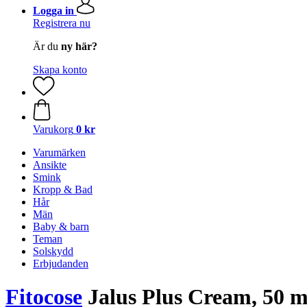
Logga in
Registrera nu
Är du
ny här?
Skapa konto
Varukorg
0 kr
Varumärken
Ansikte
Smink
Kropp & Bad
Hår
Män
Baby & barn
Teman
Solskydd
Erbjudanden
Fitocose
Jalus Plus Cream, 50 m