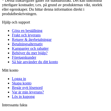
* Dessa fraktavgifter gäller för standardfrakt. Det kan tillkomma
ytterligare kostnader, t.ex. på grund av produkternas vikt, storlek
eller egenskaper. Du hittar denna information direkt i
produktbeskrivningen.
Hjälp och support
Göra en beställning
Frakt och leverans
Returer & återbetalningar
Betalningsalternativ
Kampanjer och rabatter
Behöver du mer hjälp?
Företagskunder
Så här använder du ditt konto
Mitt konto
Logga in
Skapa konto
Begär nytt lösenord
Var är min leverans?
Lös in kupong
Intressanta fakta