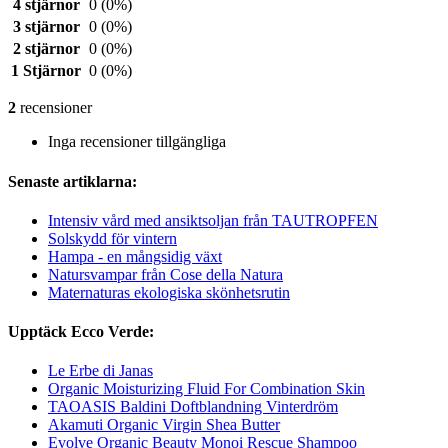
4 stjärnor
0
(0%)
3 stjärnor
0
(0%)
2 stjärnor
0
(0%)
1 Stjärnor
0
(0%)
2
recensioner
Inga recensioner tillgängliga
Senaste artiklarna:
Intensiv vård med ansiktsoljan från TAUTROPFEN
Solskydd för vintern
Hampa - en mångsidig växt
Natursvampar från Cose della Natura
Maternaturas ekologiska skönhetsrutin
Upptäck Ecco Verde:
Le Erbe di Janas
Organic Moisturizing Fluid For Combination Skin
TAOASIS Baldini Doftblandning Vinterdröm
Akamuti Organic Virgin Shea Butter
Evolve Organic Beauty Monoi Rescue Shampoo