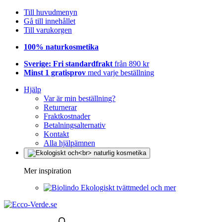
Till huvudmenyn
Gå till innehållet
Till varukorgen
100% naturkosmetika
Sverige: Fri standardfrakt
från 890 kr
Minst 1 gratisprov
med varje beställning
Hjälp
Var är min beställning?
Returnerar
Fraktkostnader
Betalningsalternativ
Kontakt
Alla hjälpämnen
Mer inspiration
Ekologiskt tvättmedel och mer