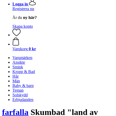
Logga in
Registrera nu
Är du
ny här?
Skapa konto
Varukorg
0 kr
Varumärken
Ansikte
Smink
Kropp & Bad
Hår
Män
Baby & barn
Teman
Solskydd
Erbjudanden
farfalla
Skumbad "land av