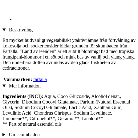
Beskrivning
Ett mycket hudvänligt vegetabiliskt ytaktivt ämne från förtvålning av
kokosolja och sockertensider bildar grunden för skumbaden från
Farfalla. "Land av leenden" är ett subtilt blommigt bad med tropiska
frangipani-blommor i en söt och mjuk bas av vanilj och ylang ylang.
Den underbara doften avrundas av den glada friskheten av
cedratcitroner.
Varumärken:
farfalla
Mer information
Ingredients (INCI):
Aqua, Coco-Glucoside, Alcohol denat.,
Glycerin, Disodium Cocoyl Glutamate, Parfum (Natural Essential
Oils), Sodium Cocoyl Glutamate, Lactic Acid, Xanthan Gum,
Levulinic Acid, Chondrus Chrispus, Sodium Levulinate,
Limonene**, Citronellol**, Geraniol**, Linalool**
** Part of natural essential oils
Om skumbaden