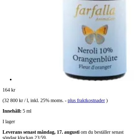
164 kr
(
32 800 kr / l
, inkl. 25% moms.
-
plus fraktkostnader
)
Innehåll:
5 ml
I lager
Leverans senast måndag, 17. augusti
om du beställer senast
söndag klockan 23:59
.