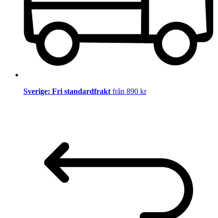
Sverige: Fri standardfrakt
från 890 kr