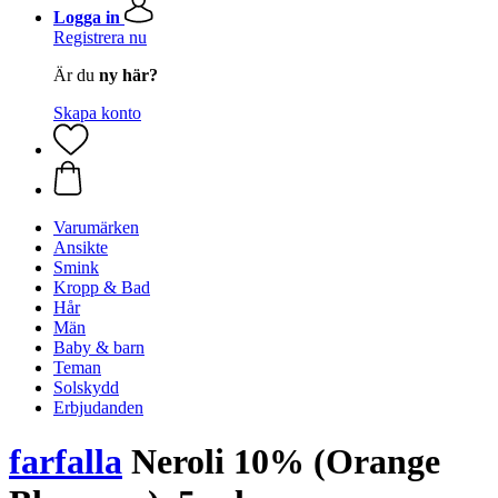
Logga in
Registrera nu
Är du
ny här?
Skapa konto
Varumärken
Ansikte
Smink
Kropp & Bad
Hår
Män
Baby & barn
Teman
Solskydd
Erbjudanden
farfalla
Neroli 10% (Orange