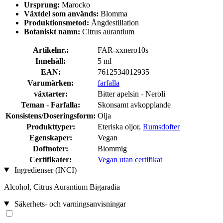
Ursprung:
Marocko
Växtdel som används:
Blomma
Produktionsmetod:
Ångdestillation
Botaniskt namn:
Citrus aurantium
Artikelnr.:
FAR-xxnero10s
Innehåll:
5 ml
EAN:
7612534012935
Varumärken:
farfalla
växtarter:
Bitter apelsin - Neroli
Teman - Farfalla:
Skonsamt avkopplande
Konsistens/Doseringsform:
Olja
Produkttyper:
Eteriska oljor,
Rumsdofter
Egenskaper:
Vegan
Doftnoter:
Blommig
Certifikater:
Vegan utan certifikat
Ingredienser (INCI)
Alcohol, Citrus Aurantium Bigaradia
Säkerhets- och varningsanvisningar