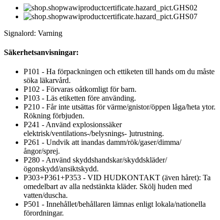
Signalord: Varning
Säkerhetsanvisningar:
P101 - Ha förpackningen och ettiketen till hands om du måste
söka läkarvård.
P102 - Förvaras oåtkomligt för barn.
P103 - Läs etiketten före använding.
P210 - Får inte utsättas för värme/gnistor/öppen låga/heta ytor.
Rökning förbjuden.
P241 - Använd explosionssäker
elektrisk/ventilations-/belysnings- ]utrustning.
P261 - Undvik att inandas damm/rök/gaser/dimma/
ångor/sprej.
P280 - Använd skyddshandskar/skyddskläder/
ögonskydd/ansiktskydd.
P303+P361+P353 - VID HUDKONTAKT (även håret): Ta
omedelbart av alla nedstänkta kläder. Skölj huden med
vatten/duscha.
P501 - Innehållet/behållaren lämnas enligt lokala/nationella
förordningar.