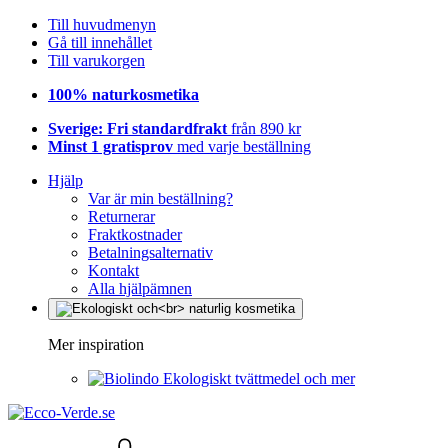
Till huvudmenyn
Gå till innehållet
Till varukorgen
100% naturkosmetika
Sverige: Fri standardfrakt
från 890 kr
Minst 1 gratisprov
med varje beställning
Hjälp
Var är min beställning?
Returnerar
Fraktkostnader
Betalningsalternativ
Kontakt
Alla hjälpämnen
Mer inspiration
Ekologiskt tvättmedel och mer