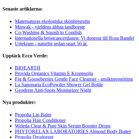
Senaste artiklarna:
Maternaturas ekologiska skönhetsrutin
Miswak - världens äldsta tandborste
Co-Washing & Squish to Condish
Internationella bröstcancerdagen: Vi donerar till Rosa Bandet
Urtekram - naturlig sedan snart 50 år.
Upptäck Ecco Verde:
BIOEARTH
Provida Organics Vitamin E Kroppsolja
Fig & Gooseberries Gentle Face Cleanser - ansiktsrengöring
La Saponaria EcoPowder Shower Gel Bottle
Geoderm Anti-Spots Moisturizer Night
Nya produkter:
Propolia Lip Balm
Propolia Hair Conditioner
Weleda Clear & Pure Skin Serum Booster Drops
PHYTORELAX LABORATORIES Almond Body Butter
Propolia Deodorant