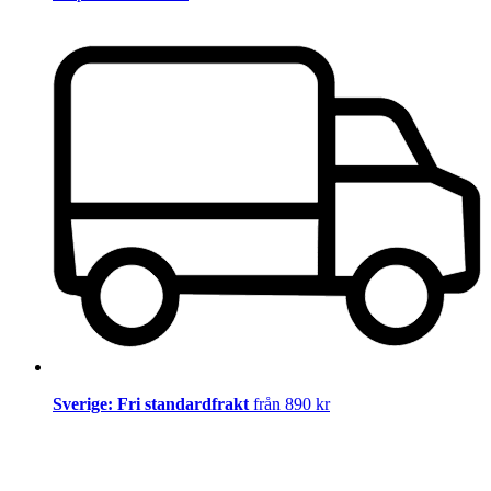
Sverige: Fri standardfrakt
från 890 kr