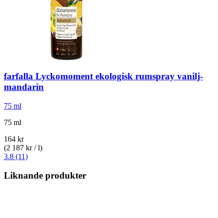
farfalla
Lyckomoment ekologisk rumspray vanilj-​
mandarin
75 ml
75 ml
164 kr
(2 187 kr / l)
3.8 (11)
Liknande produkter