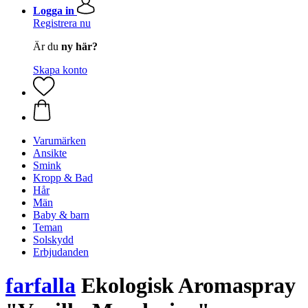
Logga in
Registrera nu
Är du
ny här?
Skapa konto
Varumärken
Ansikte
Smink
Kropp & Bad
Hår
Män
Baby & barn
Teman
Solskydd
Erbjudanden
farfalla
Ekologisk Aromaspray