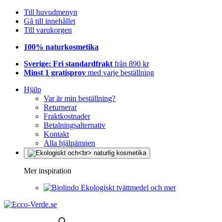
Till huvudmenyn
Gå till innehållet
Till varukorgen
100% naturkosmetika
Sverige: Fri standardfrakt
från 890 kr
Minst 1 gratisprov
med varje beställning
Hjälp
Var är min beställning?
Returnerar
Fraktkostnader
Betalningsalternativ
Kontakt
Alla hjälpämnen
Mer inspiration
Ekologiskt tvättmedel och mer