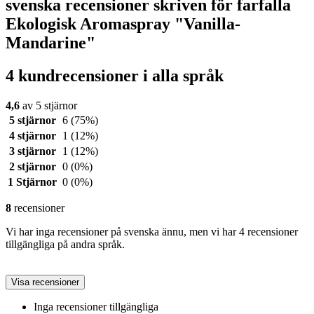
svenska recensioner skriven för farfalla
Ekologisk Aromaspray "Vanilla-
Mandarine"
4 kundrecensioner i alla språk
4,6
av 5 stjärnor
5 stjärnor
6
(75%)
4 stjärnor
1
(12%)
3 stjärnor
1
(12%)
2 stjärnor
0
(0%)
1 Stjärnor
0
(0%)
8
recensioner
Vi har inga recensioner på svenska ännu, men vi har 4 recensioner
tillgängliga på andra språk.
Visa recensioner
Inga recensioner tillgängliga